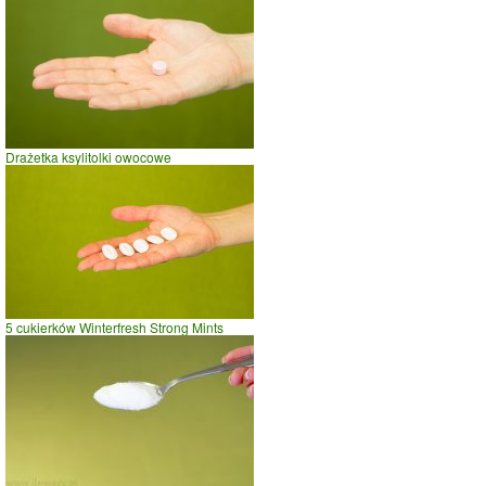
Drażetka ksylitolki owocowe
5 cukierków Winterfresh Strong Mints