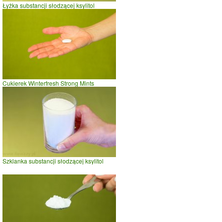
Łyżka substancji słodzącej ksylitol
Cukierek Winterfresh Strong Mints
Szklanka substancji słodzącej ksylitol