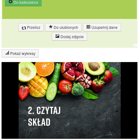
Do kalkulatora
Przelicz
Do ulubionych
Uzupełnij dane
Dodaj zdjęcie
Pokaż wykresy
Wykres składu produktu
Białko (8%)
Tłuszcz (6%)
Węglowodany
(38%)
Pozostałe (49%)
48.5%
37.6%
Wykres źródeł energii produktu