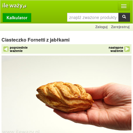
Kalkulator
Produkty
Zaloguj
Zarejestruj
Dziennik
Ciasteczko Fornetti z jabłkami
Przelicznik
poprzednie
następne
ważenie
ważenie
Porównywarka
Porady
Słownik
O stronie
Kontakt