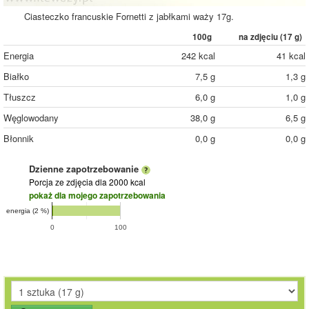
Ciasteczko francuskie Fornetti z jabłkami waży 17g.
100g
na zdjęciu (
17
g)
Energia
242 kcal
41 kcal
Białko
7,5 g
1,3 g
Tłuszcz
6,0 g
1,0 g
Węglowodany
38,0 g
6,5 g
Błonnik
0,0 g
0,0 g
Dzienne zapotrzebowanie
Porcja ze zdjęcia
dla 2000 kcal
pokaż dla mojego zapotrzebowania
energia (2 %)
0
100