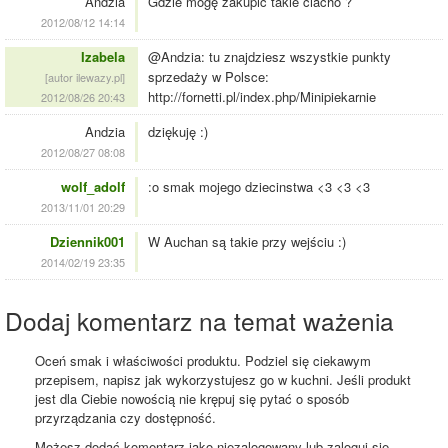
Andzia
Gdzie mogę zakupić takie ciacho ?
2012/08/12 14:14
Izabela
@Andzia: tu znajdziesz wszystkie punkty
sprzedaży w Polsce:
[autor ilewazy.pl]
http://fornetti.pl/index.php/Minipiekarnie
2012/08/26 20:43
Andzia
dziękuję :)
2012/08/27 08:08
wolf_adolf
:o smak mojego dziecinstwa <3 <3 <3
2013/11/01 20:29
Dziennik001
W Auchan są takie przy wejściu :)
2014/02/19 23:35
Dodaj komentarz na temat ważenia
Oceń smak i właściwości produktu. Podziel się ciekawym
przepisem, napisz jak wykorzystujesz go w kuchni. Jeśli produkt
jest dla Ciebie nowością nie krępuj się pytać o sposób
przyrządzania czy dostępność.
Możesz dodać komentarz jako niezalogowany lub zaloguj się