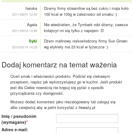
haruka
Dzemy firmy streamline są bez cukru i maja koło
100 kcal w 100g w zależności od smaku :)
2011/08/01 12:40
Agata
Nie wiedziałam, że Tymbark robi dżemy, zawsze
kolajrzył mi się tylko z napojem :D
2011/09/03 13:56
Sybi
Dżem malinowy niskosłodzony firmy Sun Grown
wg etykiety ma 23 kcal w łyżeczce :)
2013/03/16 14:29
Dodaj komentarz na temat ważenia
Oceń smak i właściwości produktu. Podziel się ciekawym
przepisem, napisz jak wykorzystujesz go w kuchni. Jeśli produkt
jest dla Ciebie nowością nie krępuj się pytać o sposób
przyrządzania czy dostępność.
Możesz dodać komentarz jako niezalogowany lub zaloguj się
albo zarejestuj aby w pełni korzystać z ileważy.pl
Imię / pseudonim
(wymagane)
Adres e-mail: