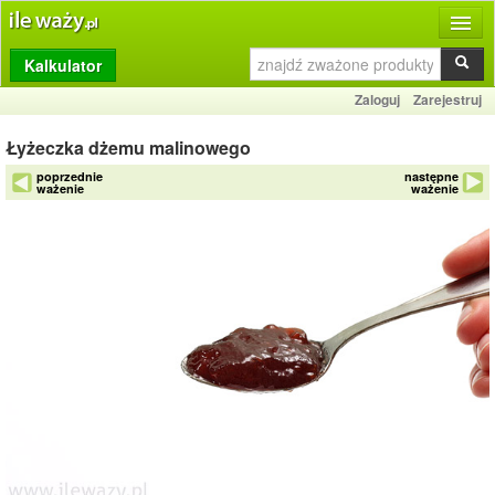
Kalkulator
Produkty
Zaloguj
Zarejestruj
Dziennik
Łyżeczka dżemu malinowego
Przelicznik
poprzednie
następne
ważenie
ważenie
Porównywarka
Porady
Słownik
O stronie
Kontakt