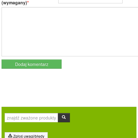
(wymagany)
Zgłoś uwagi/błędy