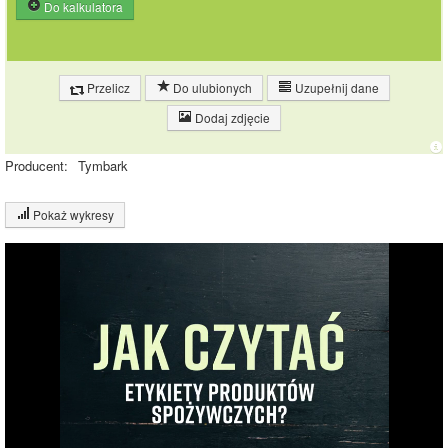
Do kalkulatora
Przelicz
Do ulubionych
Uzupełnij dane
Dodaj zdjęcie
Producent:
Tymbark
Pokaż wykresy
Wykres składu produktu
Węglowodany
(61%)
Pozostałe (39%)
39%
61%