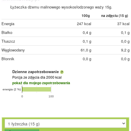
Łyżeczka dżemu malinowego wysokosłodzonego waży 15g.
100g
na zdjęciu (
15
g)
Energia
247 kcal
37 kcal
Białko
0,4 g
0,1 g
Tłuszcz
0,1 g
0,0 g
Węglowodany
61,0 g
9,2 g
Błonnik
0,0 g
0,0 g
Dzienne zapotrzebowanie
Porcja ze zdjęcia
dla 2000 kcal
pokaż dla mojego zapotrzebowania
energia (2 %)
0
100