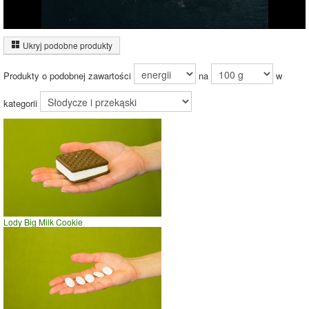
Wykres źródeł energii produktu
Energia z białek
(1%)
Ukryj podobne produkty
Energia z
węglowodanów
Produkty o podobnej zawartości
na
w
(99%)
kategorii
99%
Czas potrzebny na spalenie porcji ze zdjęcia
dla osoby o
wadze
70
kg -
zobacz dla swojej wagi
jazda na rowerze
Lody Big Milk Cookie
szybki taniec,trucht
spacer
prasowanie
prowadzenie samochodu
0
5
10
czas w minutach