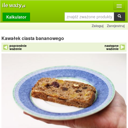
Kalkulator
Produkty
Zaloguj
Zarejestruj
Dziennik
Kawałek ciasta bananowego
Przelicznik
poprzednie
następne
ważenie
ważenie
Porównywarka
Porady
Słownik
O stronie
Kontakt