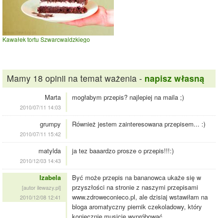
Kawałek tortu Szwarcwaldzkiego
Mamy 18 opinii na temat ważenia -
napisz własną
Marta
mogłabym przepis? najlepiej na maila ;)
2010/07/11 14:03
grumpy
Również jestem zainteresowana przepisem... :)
2010/07/11 15:42
matylda
ja tez baaardzo prosze o przepis!!!:)
2010/12/03 14:43
Izabela
Być może przepis na bananowca ukaże się w
przyszłości na stronie z naszymi przepisami
[autor ilewazy.pl]
www.zdroweconieco.pl, ale dzisiaj wstawiłam na
2010/12/08 12:41
bloga aromatyczny piernik czekoladowy, który
koniecznie musicie wypróbować.