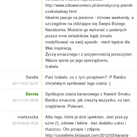
http://www.zdroweconieco.pl/aromatyczny-piernik-
czekoladowy.html
Idealnie pasuje na jesienno - zimowe weekendy, a
szczególnie na zbliżające się Święta Bożego
Narodzenia. Możecie go wykonać z podanych
przeze mnie składników, bądź śmiało
modyfikować na swój sposób - niech będzie dla
Was inspiracją.
Życzę smacznego i z przyjemnością przeczytam
Wasze opinie po jego sporządzeniu.
Izabela
Sandra
Pani Izabelo, co z tym przepisem? :P Bardzo
chciałabym spróbować tego ciasta :)
2011/10/31 22:57
Dorota
Spróbujcie ciasta bananowego z Kwestii Smaku.
Bardzo smaczne, jak zresztą wszystko, co tam
2011/11/01 09:59
znajdziecie. Polecam.
mariszszka
Albo tego, które ja dziś upiekłam. Jest prze py
szne (!), zdrowe i lekkie - bez dodatku cukru i
2012/03/05 15:22
tłuszczu. Oto przepis i zdjęcia:
http://coutellerie.blogspot.com/2012/03/banana-