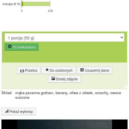
energia (6 %)
0
100
Do kalkulatora
Przelicz
Do ulubionych
Uzupełnij dane
Dodaj zdjęcie
Skład:
mąka pszenna graham, banany, oliwa z oliwek, orzechy, owoce
suszone
Pokaż wykresy
Wykres składu produktu
Białko (5%)