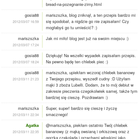
bread-na-pozegnanie-zimy.html
gosia88
mariszszka, blog zniknął, a ten przepis bardzo mi
się spodobał, a nigdzie go nie zapisałam! Czy
2012/03/07 16:59
mogłabyś go tu umieścić? :)
mariszszka
Jak mi miło! blog jest już na swoim miejscu :)
2012/03/07 17:24
gosia88
Dziękuję! Na wszelki wypadek zapisałam przepis.
Na pewno będę ten chlebek piec :)
2012/03/07 18:24
gosia88
mariszszka, upiekłam wczoraj chlebek bananowy
z Twojego przepisu, wyszedł cudny :D Użyłam
2012/03/11 21:23
mąki 3 zboża Lubelli. Dodam, że to mój debiut w
zakresie pieczenia czegokolwiek samej, także tym
bardziej się cieszę. Pozdrawiam :)
mariszszka
Super, super! bardzo się cieszę i życzę
smacznego!
2012/03/11 22:34
Agatka
@mariszszka, piekłam ostatnio Twój chlebek
bananowy (z mąką owsianą i orkiszową oraz z
2012/03/11 22:35
gorzką czekoladą i orzechami włoskimi jako