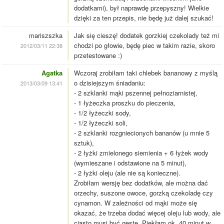
dodatkami), był naprawdę przepyszny! Wielkie
dzięki za ten przepis, nie będę już dalej szukać!
mariszszka
Jak się cieszę! dodatek gorzkiej czekolady też mi
chodzi po głowie, będę piec w takim razie, skoro
2012/03/11 22:38
przetestowane :)
Agatka
Wczoraj zrobiłam taki chlebek bananowy z myślą
o dzisiejszym śniadaniu:
2013/03/09 13:41
- 2 szklanki mąki pszennej pełnoziarnistej,
- 1 łyżeczka proszku do pieczenia,
- 1/2 łyżeczki sody,
- 1/2 łyżeczki soli,
- 2 szklanki rozgniecionych bananów (u mnie 5
sztuk),
- 2 łyżki zmielonego siemienia + 6 łyżek wody
(wymieszane i odstawione na 5 minut),
- 2 łyżki oleju (ale nie są konieczne).
Zrobiłam wersję bez dodatków, ale można dać
orzechy, suszone owoce, gorzką czekoladę czy
cynamon. W zależności od mąki może się
okazać, że trzeba dodać więcej oleju lub wody, ale
ciasto musi być gęste. Piekłam ok. 40 minut w