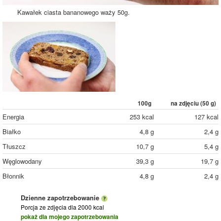
Kawałek ciasta bananowego waży 50g.
100g
na zdjęciu (
50
g)
Energia
253 kcal
127 kcal
Białko
4,8 g
2,4 g
Tłuszcz
10,7 g
5,4 g
Węglowodany
39,3 g
19,7 g
Błonnik
4,8 g
2,4 g
Dzienne zapotrzebowanie
Porcja ze zdjęcia
dla 2000 kcal
pokaż dla mojego zapotrzebowania