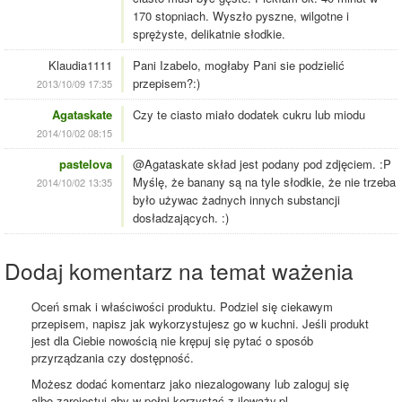
170 stopniach. Wyszło pyszne, wilgotne i
sprężyste, delikatnie słodkie.
Klaudia1111
Pani Izabelo, mogłaby Pani sie podzielić
przepisem?:)
2013/10/09 17:35
Agataskate
Czy te ciasto miało dodatek cukru lub miodu
2014/10/02 08:15
pastelova
@Agataskate skład jest podany pod zdjęciem. :P
Myślę, że banany są na tyle słodkie, że nie trzeba
2014/10/02 13:35
było używac żadnych innych substancji
dosładzających. :)
Dodaj komentarz na temat ważenia
Oceń smak i właściwości produktu. Podziel się ciekawym
przepisem, napisz jak wykorzystujesz go w kuchni. Jeśli produkt
jest dla Ciebie nowością nie krępuj się pytać o sposób
przyrządzania czy dostępność.
Możesz dodać komentarz jako niezalogowany lub zaloguj się
albo zarejestuj aby w pełni korzystać z ileważy.pl