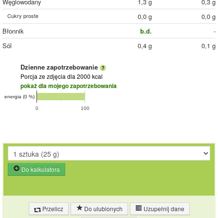
Węglowodany
1,3 g
0,3 g
Cukry proste
0,0 g
0,0 g
Błonnik
b.d.
-
Sól
0,4 g
0,1 g
Dzienne zapotrzebowanie
Porcja ze zdjęcia
dla 2000 kcal
pokaż dla mojego zapotrzebowania
energia (0 %)
0
100
Do kalkulatora
Przelicz
Do ulubionych
Uzupełnij dane