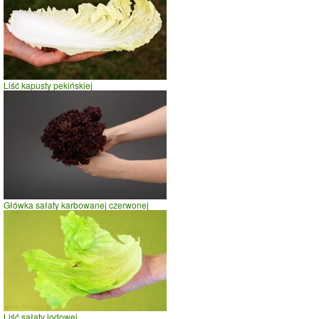
Liść kapusty pekińskiej
Główka sałaty karbowanej czerwonej
Liść sałaty lodowej