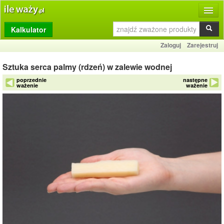
Kalkulator
Produkty
Zaloguj
Zarejestruj
Dziennik
Sztuka serca palmy (rdzeń) w zalewie wodnej
Przelicznik
poprzednie
następne
ważenie
ważenie
Porównywarka
Porady
Słownik
O stronie
Kontakt