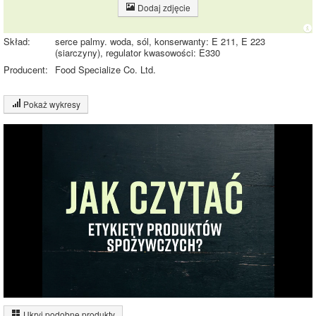
Dodaj zdjęcie
Skład:
serce palmy. woda, sól, konserwanty: E 211, E 223
(siarczyny), regulator kwasowości: E330
Producent:
Food Specialize Co. Ltd.
Pokaż wykresy
Wykres składu produktu
Tłuszcz (1%)
Węglowodany
(1%)
Pozostałe (98%)
98%
Wykres źródeł energii produktu
Energia z
tłuszczów (51%)
Ukryj podobne produkty