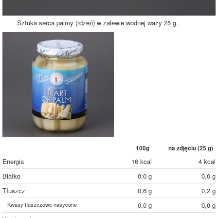
Sztuka serca palmy (rdzeń) w zalewie wodnej waży 25 g.
100g
na zdjęciu (
25
g)
Energia
16 kcal
4 kcal
Białko
0,0 g
0,0 g
Tłuszcz
0,6 g
0,2 g
Kwasy tłuszczowe nasycone
0,0 g
0,0 g