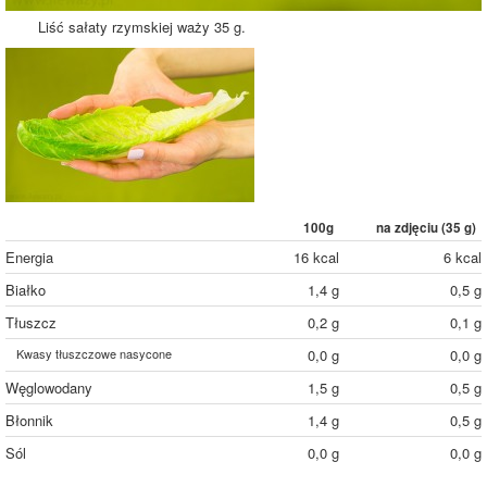
Liść sałaty rzymskiej waży 35 g.
100g
na zdjęciu (
35
g)
Energia
16 kcal
6 kcal
Białko
1,4 g
0,5 g
Tłuszcz
0,2 g
0,1 g
Kwasy tłuszczowe nasycone
0,0 g
0,0 g
Węglowodany
1,5 g
0,5 g
Błonnik
1,4 g
0,5 g
Sól
0,0 g
0,0 g