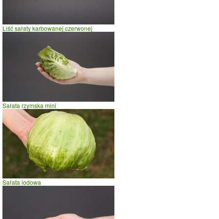
jazda na rowerze
szybki taniec,trucht
Liść sałaty karbowanej czerwonej
spacer
prasowanie
prowadzenie samochodu
0.0
0.5
1.0
czas w minutach
Sałata rzymska mini
Sałata lodowa