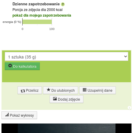
Dzienne zapotrzebowanie
Porcja ze zdjęcia
dla 2000 kcal
pokaż dla mojego zapotrzebowania
energia (0 %)
0
100
Do kalkulatora
Przelicz
Do ulubionych
Uzupełnij dane
Dodaj zdjęcie
Pokaż wykresy
Wykres składu produktu
Białko (1%)