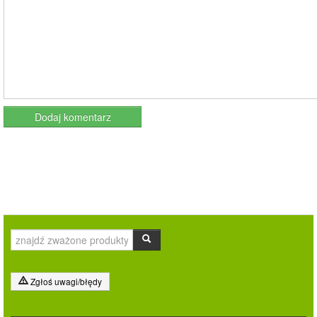
Zgłoś uwagi/błędy