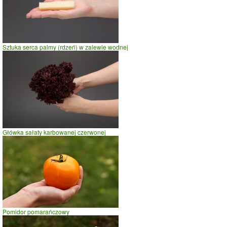
Sztuka serca palmy (rdzeń) w zalewie wodnej
Główka sałaty karbowanej czerwonej
Pomidor pomarańczowy