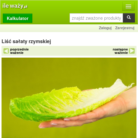
Kalkulator
Produkty
Zaloguj
Zarejestruj
Dziennik
Liść sałaty rzymskiej
Przelicznik
poprzednie
następne
ważenie
ważenie
Porównywarka
Porady
Słownik
O stronie
Kontakt