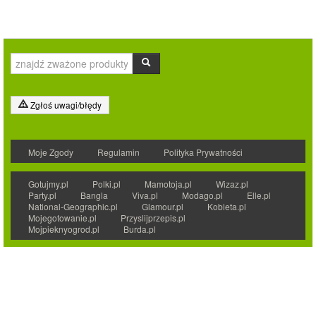
Zgłoś uwagi/błędy
Moje Zgody
Regulamin
Polityka Prywatności
Gotujmy.pl
Polki.pl
Mamotoja.pl
Wizaz.pl
Party.pl
Bangla
Viva.pl
Modago.pl
Elle.pl
National-Geographic.pl
Glamour.pl
Kobieta.pl
Mojegotowanie.pl
Przyslijprzepis.pl
Mojpieknyogrod.pl
Burda.pl