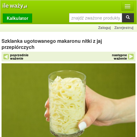
Kalkulator
Produkty
Zaloguj
Zarejestruj
Dziennik
Szklanka ugotowanego makaronu nitki z jaj
Przelicznik
przepiórczych
poprzednie
następne
Porównywarka
ważenie
ważenie
Porady
Słownik
O stronie
Kontakt