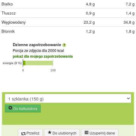
Białko
4,8 g
7,2 g
Tłuszcz
0,9 g
1,4 g
Węglowodany
23,2 g
34,8 g
Błonnik
1,2 g
1,8 g
Dzienne zapotrzebowanie
Porcja ze zdjęcia
dla 2000 kcal
pokaż dla mojego zapotrzebowania
energia (9 %)
0
100
Do kalkulatora
Przelicz
Do ulubionych
Uzupełnij dane