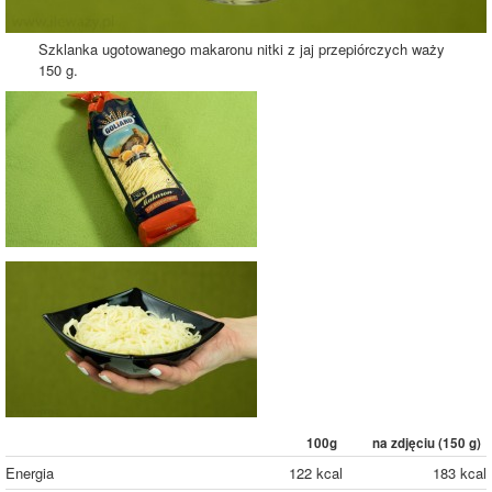
Szklanka ugotowanego makaronu nitki z jaj przepiórczych waży
150 g.
100g
na zdjęciu (
150
g)
Energia
122 kcal
183 kcal