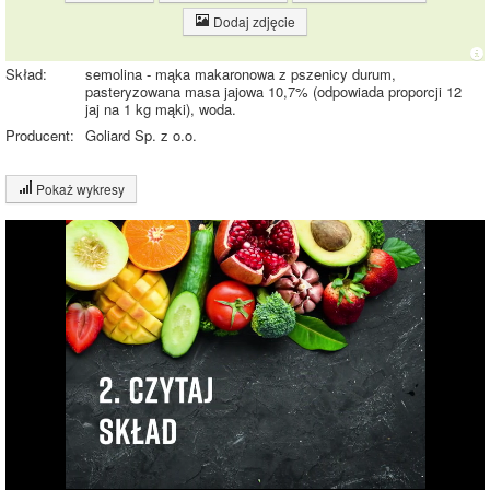
Dodaj zdjęcie
Skład:
semolina - mąka makaronowa z pszenicy durum,
pasteryzowana masa jajowa 10,7% (odpowiada proporcji 12
jaj na 1 kg mąki), woda.
Producent:
Goliard Sp. z o.o.
Pokaż wykresy
Wykres składu produktu
Białko (5%)
Tłuszcz (1%)
Węglowodany
23%
(23%)
Pozostałe (71%)
71%
Wykres źródeł energii produktu