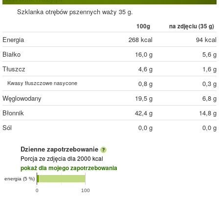
Szklanka otrębów pszennych waży 35 g.
100g
na zdjęciu (
35
g)
Energia
268 kcal
94 kcal
Białko
16,0 g
5,6 g
Tłuszcz
4,6 g
1,6 g
Kwasy tłuszczowe nasycone
0,8 g
0,3 g
Węglowodany
19,5 g
6,8 g
Błonnik
42,4 g
14,8 g
Sól
0,0 g
0,0 g
Dzienne zapotrzebowanie
Porcja ze zdjęcia
dla 2000 kcal
pokaż dla mojego zapotrzebowania
energia (5 %)
0
100