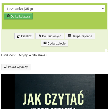
Do kalkulatora
Przelicz
Do ulubionych
Uzupełnij dane
Dodaj zdjęcie
Producent:
Młyny w Stoisławiu
Pokaż wykresy
Wykres składu produktu
Białko (16%)
Tłuszcz (5%)
15.8%
Węglowodany
(20%)
Pozostałe (60%)
59.4%
19.8%