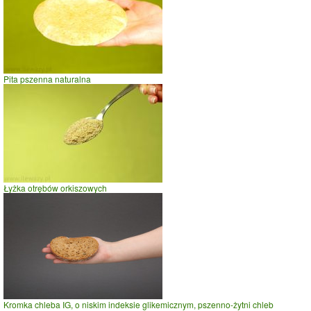
Pita pszenna naturalna
Łyżka otrębów orkiszowych
Kromka chleba IG, o niskim indeksie glikemicznym, pszenno-żytni chleb