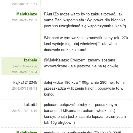
2013/08/05 11:51
MalyKsiaze
PAni IZo może warto by to zaktualizować, jak
sama Pani wspomniała "Wg prawa dla błonnika
2016/04/12 22:39
powinno uwzględniać się współczynnik 2 kcal/g.
Wartości w tym ważeniu zmodyfikujemy (ok. 270
kcal wydaje się tutaj właściwe).". ułatwi to
dodawnie do kalkulatora!
Izabela
@MalyKsiaze: Owszem, zmiany zostaną
wprowadzone - ale jeszcze nie na tę chwilę.
[autor ilewazy.pl]
2016/04/13 18:34
kajka1212345
dalej widzę 180 kcal/100g, a nie 280! hej, to mi
przeszkadza w liczeniu kalorii, poprawcie to w
2016/05/18 08:48
końcu
Luiza91
polecam połączyć otręby z 1 poduszonym
bananem i kilkoma orzechami włoskimi :)
2016/11/12 16:10
konsystencja jest znacznie lepsza. przemycam
tak 15g otrębów ;)
MalyKsiaze
podobnie jak uzytkowniczka @kajka1212345