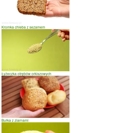
0
10
20
czas w minutach
Kromka chleba z sezamem
Łyżeczka otrębów orkiszowych
Bułka z ziarnami