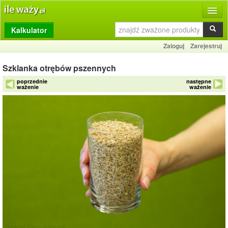
Kalkulator
Produkty
Zaloguj
Zarejestruj
Dziennik
Szklanka otrębów pszennych
Przelicznik
poprzednie
następne
ważenie
ważenie
Porównywarka
Porady
Słownik
O stronie
Kontakt