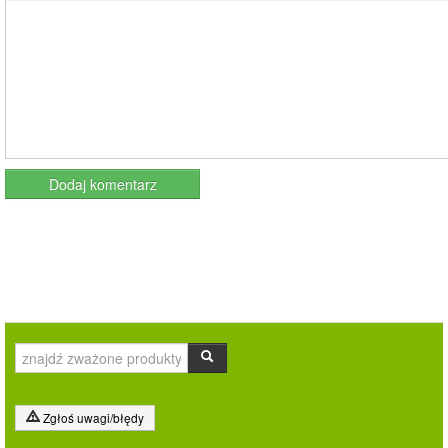
Zgłoś uwagi/błędy