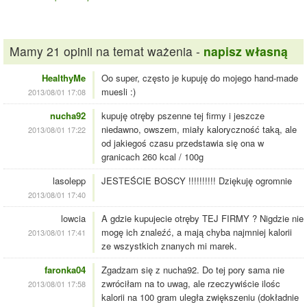
Mamy 21 opinii na temat ważenia -
napisz własną
HealthyMe
Oo super, często je kupuję do mojego hand-made
muesli :)
2013/08/01 17:08
nucha92
kupuję otręby pszenne tej firmy i jeszcze
niedawno, owszem, miały kaloryczność taką, ale
2013/08/01 17:22
od jakiegoś czasu przedstawia się ona w
granicach 260 kcal / 100g
lasolepp
JESTEŚCIE BOSCY !!!!!!!!!! Dziękuję ogromnie
2013/08/01 17:40
lowcia
A gdzie kupujecie otręby TEJ FIRMY ? Nigdzie nie
mogę ich znaleźć, a mają chyba najmniej kalorii
2013/08/01 17:41
ze wszystkich znanych mi marek.
faronka04
Zgadzam się z nucha92. Do tej pory sama nie
zwróciłam na to uwag, ale rzeczywiście ilośc
2013/08/01 17:58
kalorii na 100 gram uległa zwiększeniu (dokładnie