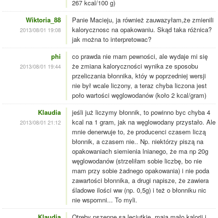
267 kcal/100 g)
Wiktoria_88
Panie Macieju, ja również zauwazyłam,że zmienili
kalorycznosc na opakowaniu. Skąd taka różnica?
2013/08/01 19:08
jak można to interpretowac?
phi
co prawda nie mam pewności, ale wydaje mi się
że zmiana kaloryczności wynika ze sposobu
2013/08/01 19:44
przeliczania błonnika, któy w poprzedniej wersji
nie był wcale liczony, a teraz chyba liczona jest
poło wartości węglowodanów (koło 2 kcal/gram)
Klaudia
jeśli już liczymy błonnik, to powinno byc chyba 4
kcal na 1 gram, jak na węglowodany przystało. Ale
2013/08/01 21:12
mnie denerwuje to, że producenci czasem liczą
błonnik, a czasem nie.. Np. niektórzy piszą na
opakowaniach siemienia lnianego, że ma np 20g
węglowodanów (strzeliłam sobie liczbę, bo nie
mam przy sobie żadnego opakowania) i nie poda
zawartości błonnika, a drugi napisze, że zawiera
śladowe ilości ww (np. 0,5g) i też o błonniku nic
nie wspomni... To myli.
Klaudia
Otreby pszenne są leciutkie, mają mało kalorii i