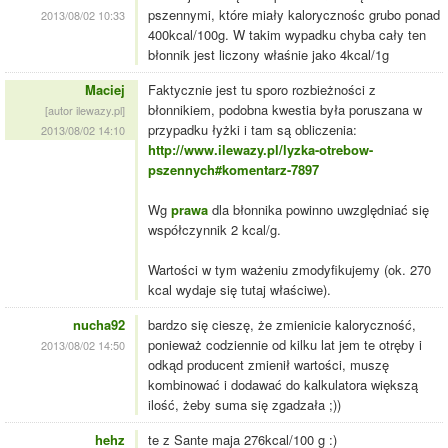
pszennymi, które miały kalorycznośc grubo ponad
2013/08/02 10:33
400kcal/100g. W takim wypadku chyba cały ten
błonnik jest liczony właśnie jako 4kcal/1g
Maciej
Faktycznie jest tu sporo rozbieżności z
błonnikiem, podobna kwestia była poruszana w
[autor ilewazy.pl]
przypadku łyżki i tam są obliczenia:
2013/08/02 14:10
http://www.ilewazy.pl/lyzka-otrebow-
pszennych#komentarz-7897
Wg
prawa
dla błonnika powinno uwzględniać się
współczynnik 2 kcal/g.
Wartości w tym ważeniu zmodyfikujemy (ok. 270
kcal wydaje się tutaj właściwe).
nucha92
bardzo się cieszę, że zmienicie kaloryczność,
ponieważ codziennie od kilku lat jem te otręby i
2013/08/02 14:50
odkąd producent zmienił wartości, muszę
kombinować i dodawać do kalkulatora większą
ilość, żeby suma się zgadzała ;))
hehz
te z Sante maja 276kcal/100 g :)