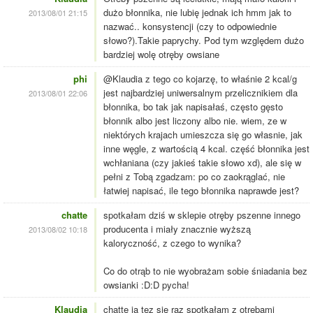
dużo błonnika, nie lubię jednak ich hmm jak to
2013/08/01 21:15
nazwać.. konsystencji (czy to odpowiednie
słowo?).Takie paprychy. Pod tym względem dużo
bardziej wolę otręby owsiane
phi
@Klaudia z tego co kojarzę, to właśnie 2 kcal/g
jest najbardziej uniwersalnym przelicznikiem dla
2013/08/01 22:06
błonnika, bo tak jak napisałaś, często gęsto
błonnik albo jest liczony albo nie. wiem, ze w
niektórych krajach umieszcza się go własnie, jak
inne węgle, z wartością 4 kcal. część błonnika jest
wchłaniana (czy jakieś takie słowo xd), ale się w
pełni z Tobą zgadzam: po co zaokrąglać, nie
łatwiej napisać, ile tego błonnika naprawde jest?
chatte
spotkałam dziś w sklepie otręby pszenne innego
producenta i miały znacznie wyższą
2013/08/02 10:18
kaloryczność, z czego to wynika?
Co do otrąb to nie wyobrażam sobie śniadania bez
owsianki :D:D pycha!
Klaudia
chatte ja tez się raz spotkałam z otrębami