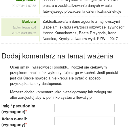
prosze o zauktualizowanie danych w celu
2017/08/17 07:32
łatwiejszego prowadzenia dzienniczka.dziekuje
Barbara
Zaktualizowałam dane zgodnie z najnowszymi
„Tabelami składu i wartości odżywczej żywności”
[autor ilewazy.pl]
Hanna Kunachowicz, Beata Przygoda, Irena
2017/08/21 08:52
Nadolna, Krystyna Iwanow wyd. PZWL, 2017
Dodaj komentarz na temat ważenia
Oceń smak i właściwości produktu. Podziel się ciekawym
przepisem, napisz jak wykorzystujesz go w kuchni. Jeśli produkt
jest dla Ciebie nowością nie krępuj się pytać o sposób
przyrządzania czy dostępność.
Możesz dodać komentarz jako niezalogowany lub zaloguj się
albo zarejestuj aby w pełni korzystać z ileważy.pl
Imię / pseudonim
(wymagane)
Adres e-mail:
(wymagany)