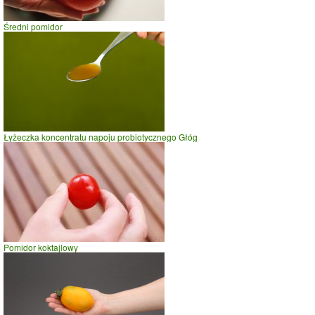
prasowanie
Średni pomidor
prowadzenie samochodu
0
5
10
czas w minutach
Łyżeczka koncentratu napoju probiotycznego Głóg
Pomidor koktajlowy