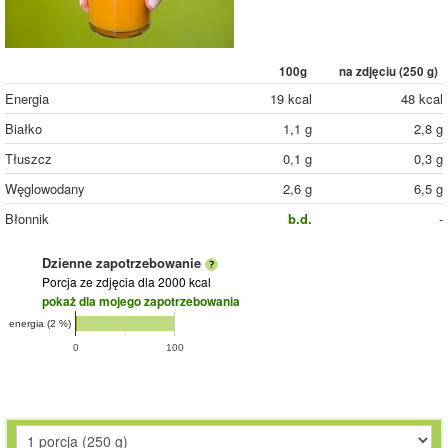
100g
na zdjęciu (
250
g)
Energia
19 kcal
48 kcal
Białko
1,1 g
2,8 g
Tłuszcz
0,1 g
0,3 g
Węglowodany
2,6 g
6,5 g
Błonnik
b.d.
-
Dzienne zapotrzebowanie
Porcja ze zdjęcia
dla 2000 kcal
pokaż dla mojego zapotrzebowania
energia (2 %)
0
100