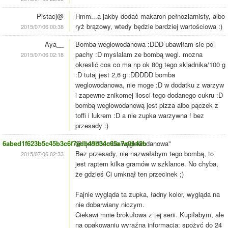
Pistacj@
Hmm...a jakby dodać makaron pełnoziarnisty, albo
ryż brązowy, wtedy będzie bardziej wartościowa :)
2015/07/06 00:38
Aya__
Bomba weglowodanowa :DDD ubawiłam sie po
pachy :D myslalam ze bombą wegl. mozna
2015/07/06 02:18
okreslić cos co ma np ok 80g tego skladnika/100 g
:D tutaj jest 2,6 g :DDDDD bomba
weglowodanowa, nie moge :D w dodatku z warzyw
i zapewne znikomej ilosci tego dodanego cukru :D
bombą weglowodanową jest pizza albo pączek z
toffi i lukrem :D a nie zupka warzywna ! bez
przesady :)
6abed1f623b5c45b3c6f7adb49b34c65a7e0b42b
@ Ijon "bomba węglowodanowa"
Bez przesady, nie nazwałabym tego bombą, to
2015/07/06 02:33
jest raptem kilka gramów w szklance. No chyba,
że gdzieś Ci umknął ten przecinek ;)
Fajnie wygląda ta zupka, ładny kolor, wygląda na
nie dobarwiany niczym.
Ciekawi mnie brokułowa z tej serii. Kupiłabym, ale
na opakowaniu wyraźna informacja: spożyć do 24