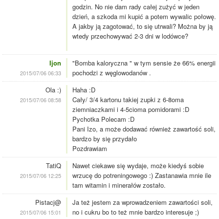
godzin. No nie dam rady całej zużyć w jeden
dzień, a szkoda mi kupić a potem wywalic połowę.
A jakby ją zagotować, to się utrwali? Można by ją
wtedy przechowywać 2-3 dni w lodówce?
Ijon
"Bomba kaloryczna " w tym sensie że 66% energii
pochodzi z węglowodanów .
2015/07/06 06:33
Ola :)
Haha :D
Cały/ 3/4 kartonu takiej zupki z 6-8oma
2015/07/06 08:58
ziemniaczkami i 4-5cioma pomidorami :D
Pychotka Polecam :D
Pani Izo, a może dodawać również zawartość soli,
bardzo by się przydało
Pozdrawiam
TatiQ
Nawet ciekawe się wydaje, może kiedyś sobie
wrzucę do potreningowego :) Zastanawia mnie ile
2015/07/06 12:25
tam witamin i minerałów zostało.
Pistacj@
Ja też jestem za wprowadzeniem zawartości soli,
no i cukru bo to też mnie bardzo interesuje ;)
2015/07/06 15:01