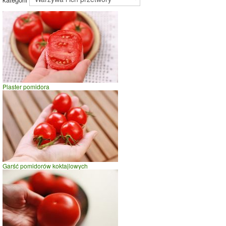
kategorii
96%
Wykres źródeł energii produktu
Energia z białek
(28%)
Plaster pomidora
Energia z
28%
tłuszczów (6%)
Energia z
węglowodanów
(66%)
66%
Garść pomidorów koktajlowych
Czas potrzebny na spalenie porcji ze zdjęcia
dla osoby o
wadze
70
kg -
zobacz dla swojej wagi
jazda na rowerze
szybki taniec,trucht
spacer