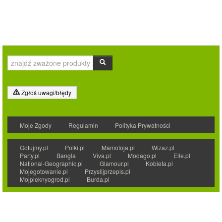
Zgłoś uwagi/błędy
Moje Zgody
Regulamin
Polityka Prywatności
Gotujmy.pl
Polki.pl
Mamotoja.pl
Wizaz.pl
Party.pl
Bangla
Viva.pl
Modago.pl
Elle.pl
National-Geographic.pl
Glamour.pl
Kobieta.pl
Mojegotowanie.pl
Przyslijprzepis.pl
Mojpieknyogrod.pl
Burda.pl