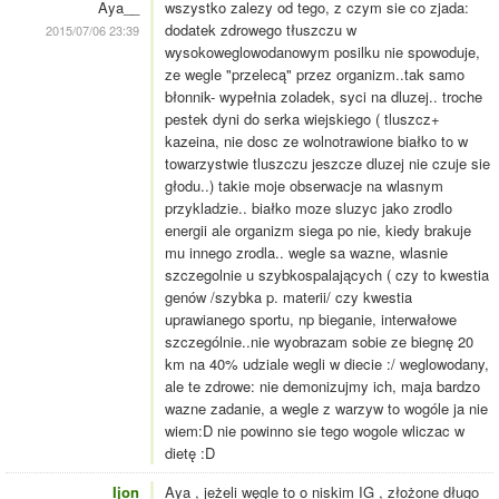
Aya__
wszystko zalezy od tego, z czym sie co zjada:
dodatek zdrowego tłuszczu w
2015/07/06 23:39
wysokoweglowodanowym posilku nie spowoduje,
ze wegle "przelecą" przez organizm..tak samo
błonnik- wypełnia zoladek, syci na dluzej.. troche
pestek dyni do serka wiejskiego ( tluszcz+
kazeina, nie dosc ze wolnotrawione białko to w
towarzystwie tluszczu jeszcze dluzej nie czuje sie
głodu..) takie moje obserwacje na wlasnym
przykladzie.. białko moze sluzyc jako zrodlo
energii ale organizm siega po nie, kiedy brakuje
mu innego zrodla.. wegle sa wazne, wlasnie
szczegolnie u szybkospalających ( czy to kwestia
genów /szybka p. materii/ czy kwestia
uprawianego sportu, np bieganie, interwałowe
szczególnie..nie wyobrazam sobie ze biegnę 20
km na 40% udziale wegli w diecie :/ weglowodany,
ale te zdrowe: nie demonizujmy ich, maja bardzo
wazne zadanie, a wegle z warzyw to wogóle ja nie
wiem:D nie powinno sie tego wogole wliczac w
dietę :D
Ijon
Aya , jeżeli węgle to o niskim IG , złożone długo