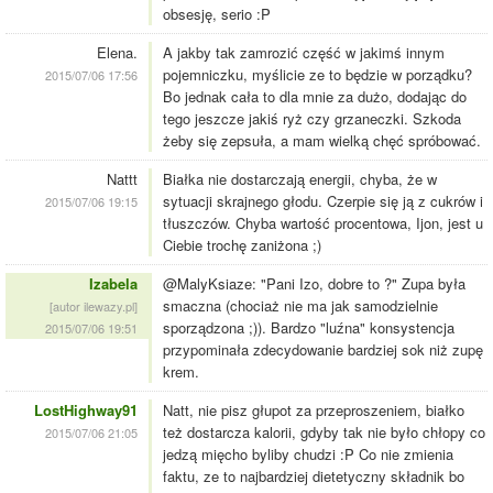
obsesję, serio :P
Elena.
A jakby tak zamrozić część w jakimś innym
pojemniczku, myślicie ze to będzie w porządku?
2015/07/06 17:56
Bo jednak cała to dla mnie za dużo, dodając do
tego jeszcze jakiś ryż czy grzaneczki. Szkoda
żeby się zepsuła, a mam wielką chęć spróbować.
Nattt
Białka nie dostarczają energii, chyba, że w
sytuacji skrajnego głodu. Czerpie się ją z cukrów i
2015/07/06 19:15
tłuszczów. Chyba wartość procentowa, Ijon, jest u
Ciebie trochę zaniżona ;)
Izabela
@MalyKsiaze: "Pani Izo, dobre to ?" Zupa była
smaczna (chociaż nie ma jak samodzielnie
[autor ilewazy.pl]
sporządzona ;)). Bardzo "luźna" konsystencja
2015/07/06 19:51
przypominała zdecydowanie bardziej sok niż zupę
krem.
LostHighway91
Natt, nie pisz głupot za przeproszeniem, białko
też dostarcza kalorii, gdyby tak nie było chłopy co
2015/07/06 21:05
jedzą mięcho byliby chudzi :P Co nie zmienia
faktu, ze to najbardziej dietetyczny składnik bo