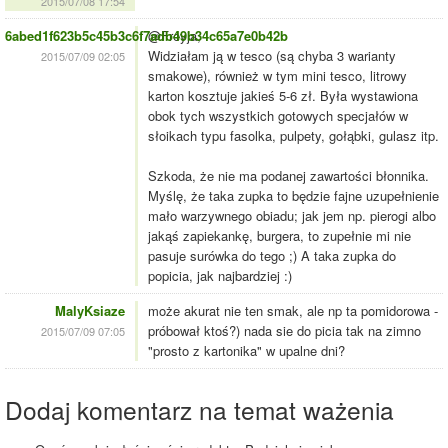
2015/07/08 17:54
6abed1f623b5c45b3c6f7adb49b34c65a7e0b42b
@Freyja,
Widziałam ją w tesco (są chyba 3 warianty
2015/07/09 02:05
smakowe), również w tym mini tesco, litrowy
karton kosztuje jakieś 5-6 zł. Była wystawiona
obok tych wszystkich gotowych specjałów w
słoikach typu fasolka, pulpety, gołąbki, gulasz itp.
Szkoda, że nie ma podanej zawartości błonnika.
Myślę, że taka zupka to będzie fajne uzupełnienie
mało warzywnego obiadu; jak jem np. pierogi albo
jakąś zapiekankę, burgera, to zupełnie mi nie
pasuje surówka do tego ;) A taka zupka do
popicia, jak najbardziej :)
MalyKsiaze
może akurat nie ten smak, ale np ta pomidorowa -
próbował ktoś?) nada sie do picia tak na zimno
2015/07/09 07:05
"prosto z kartonika" w upalne dni?
Dodaj komentarz na temat ważenia