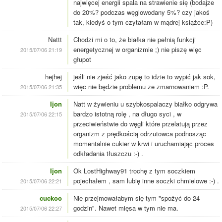
najwięcej energii spala na strawienie się (bodajze
do 20%? podczas węglowodany 5%? czy jakoś
tak, kiedyś o tym czytałam w mądrej książce:P)
Nattt
Chodzi mi o to, że białka nie pełnią funkcji
energetycznej w organizmie ;) nie piszę więc
2015/07/06 21:19
głupot
hejhej
jeśli nie zjeść jako zupę to idzie to wypić jak sok,
więc nie będzie problemu ze zmarnowaniem :P.
2015/07/06 21:35
Ijon
Natt w żywieniu u szybkospalaczy białko odgrywa
bardzo istotną rolę , na długo syci , w
2015/07/06 22:15
przeciwieństwie do węgli które przelatują przez
organizm z prędkością odrzutowca podnosząc
momentalnie cukier w krwi i uruchamiając proces
odkładania tłuszczu :-) .
Ijon
Ok LostHighway91 trochę z tym soczkiem
pojechałem , sam lubię inne soczki chmielowe :-) .
2015/07/06 22:21
cuckoo
Nie przejmowałabym się tym "spożyć do 24
godzin". Nawet mięsa w tym nie ma.
2015/07/06 22:27