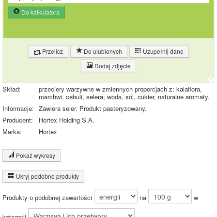
Do kalkulatora
Przelicz
Do ulubionych
Uzupełnij dane
Dodaj zdjęcie
Skład:
przeciery warzywne w zmiennych proporcjach z: kalafiora,
marchwi, cebuli, selera; woda, sól, cukier, naturalne aromaty.
Informacje:
Zawiera seler. Produkt pasteryzowany.
Producent:
Hortex Holding S.A.
Marka:
Hortex
Pokaż wykresy
Wykres składu produktu
Ukryj podobne produkty
Białko (1%)
Węglowodany
(3%)
Produkty o podobnej zawartości
na
w
Pozostałe (96%)