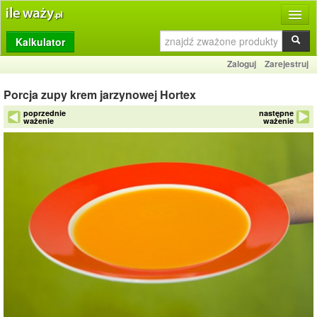
Kalkulator
Produkty
Zaloguj
Zarejestruj
Dziennik
Porcja zupy krem jarzynowej Hortex
Przelicznik
poprzednie
następne
ważenie
ważenie
Porównywarka
Porady
Słownik
O stronie
Kontakt