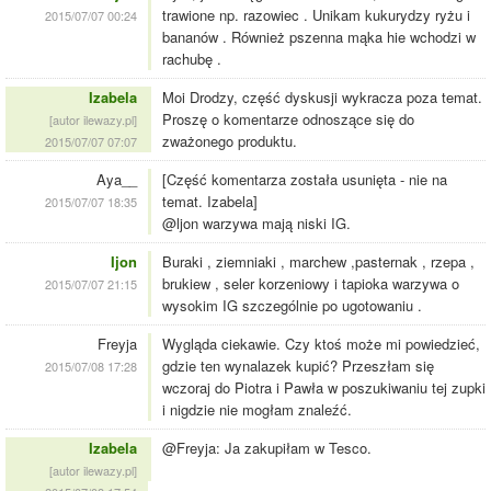
trawione np. razowiec . Unikam kukurydzy ryżu i
2015/07/07 00:24
bananów . Również pszenna mąka hie wchodzi w
rachubę .
Izabela
Moi Drodzy, część dyskusji wykracza poza temat.
Proszę o komentarze odnoszące się do
[autor ilewazy.pl]
zważonego produktu.
2015/07/07 07:07
Aya__
[Część komentarza została usunięta - nie na
temat. Izabela]
2015/07/07 18:35
@ljon warzywa mają niski IG.
Ijon
Buraki , ziemniaki , marchew ,pasternak , rzepa ,
brukiew , seler korzeniowy i tapioka warzywa o
2015/07/07 21:15
wysokim IG szczególnie po ugotowaniu .
Freyja
Wygląda ciekawie. Czy ktoś może mi powiedzieć,
gdzie ten wynalazek kupić? Przeszłam się
2015/07/08 17:28
wczoraj do Piotra i Pawła w poszukiwaniu tej zupki
i nigdzie nie mogłam znaleźć.
Izabela
@Freyja: Ja zakupiłam w Tesco.
[autor ilewazy.pl]