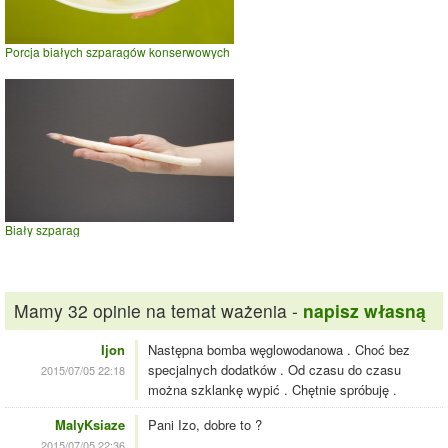
Porcja białych szparagów konserwowych
Biały szparag
Mamy 32 opinie na temat ważenia -
napisz własną
Ijon
Następna bomba węglowodanowa . Choć bez
specjalnych dodatków . Od czasu do czasu
2015/07/05 22:18
można szklankę wypić . Chętnie spróbuję .
MalyKsiaze
Pani Izo, dobre to ?
2015/07/05 22:36