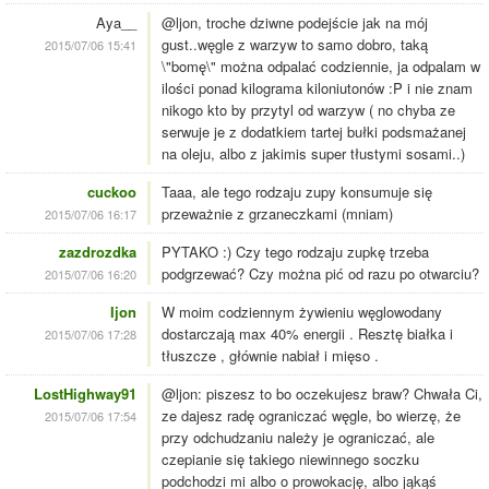
Aya__
@ljon, troche dziwne podejście jak na mój
gust..węgle z warzyw to samo dobro, taką
2015/07/06 15:41
\"bomę\" można odpalać codziennie, ja odpalam w
ilości ponad kilograma kiloniutonów :P i nie znam
nikogo kto by przytyl od warzyw ( no chyba ze
serwuje je z dodatkiem tartej bułki podsmażanej
na oleju, albo z jakimis super tłustymi sosami..)
cuckoo
Taaa, ale tego rodzaju zupy konsumuje się
przeważnie z grzaneczkami (mniam)
2015/07/06 16:17
zazdrozdka
PYTAKO :) Czy tego rodzaju zupkę trzeba
podgrzewać? Czy można pić od razu po otwarciu?
2015/07/06 16:20
Ijon
W moim codziennym żywieniu węglowodany
dostarczają max 40% energii . Resztę białka i
2015/07/06 17:28
tłuszcze , głównie nabiał i mięso .
LostHighway91
@ljon: piszesz to bo oczekujesz braw? Chwała Ci,
ze dajesz radę ograniczać węgle, bo wierzę, że
2015/07/06 17:54
przy odchudzaniu należy je ograniczać, ale
czepianie się takiego niewinnego soczku
podchodzi mi albo o prowokację, albo jąkąś