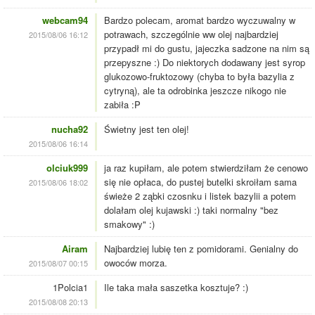
webcam94
Bardzo polecam, aromat bardzo wyczuwalny w
potrawach, szczególnie ww olej najbardziej
2015/08/06 16:12
przypadł mi do gustu, jajeczka sadzone na nim są
przepyszne :) Do niektorych dodawany jest syrop
glukozowo-fruktozowy (chyba to była bazylia z
cytryną), ale ta odrobinka jeszcze nikogo nie
zabiła :P
nucha92
Świetny jest ten olej!
2015/08/06 16:14
olciuk999
ja raz kupiłam, ale potem stwierdziłam że cenowo
się nie opłaca, do pustej butelki skroiłam sama
2015/08/06 18:02
świeże 2 ząbki czosnku i listek bazylii a potem
dolałam olej kujawski :) taki normalny "bez
smakowy" :)
Airam
Najbardziej lubię ten z pomidorami. Genialny do
owoców morza.
2015/08/07 00:15
1Polcia1
Ile taka mała saszetka kosztuje? :)
2015/08/08 20:13