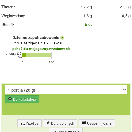
Tłuszcz
97,2 g
27,2 g
Węglowodany
1,8 g
0,5 g
Błonnik
b.d.
-
Dzienne zapotrzebowanie
Porcja ze zdjęcia
dla 2000 kcal
pokaż dla mojego zapotrzebowania
energia (12
%)
0
100
Do kalkulatora
Przelicz
Do ulubionych
Uzupełnij dane
Dodaj zdjęcie