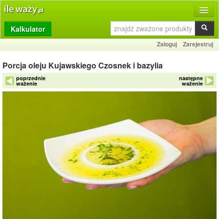
Kalkulator
Produkty
Zaloguj
Zarejestruj
Dziennik
Porcja oleju Kujawskiego Czosnek i bazylia
Przelicznik
poprzednie
następne
ważenie
ważenie
Porównywarka
Porady
Słownik
O stronie
Kontakt