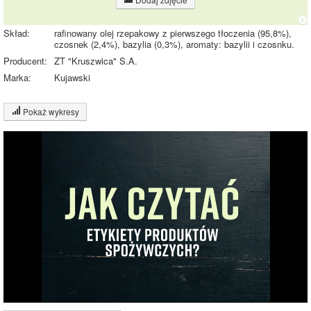
Skład:
rafinowany olej rzepakowy z pierwszego tłoczenia (95,8%),
czosnek (2,4%), bazylia (0,3%), aromaty: bazylii i czosnku.
Producent:
ZT "Kruszwica" S.A.
Marka:
Kujawski
Pokaż wykresy
Wykres składu produktu
Białko (1%)
Tłuszcz (97%)
Węglowodany
(2%)
97%
Wykres źródeł energii produktu
Energia z