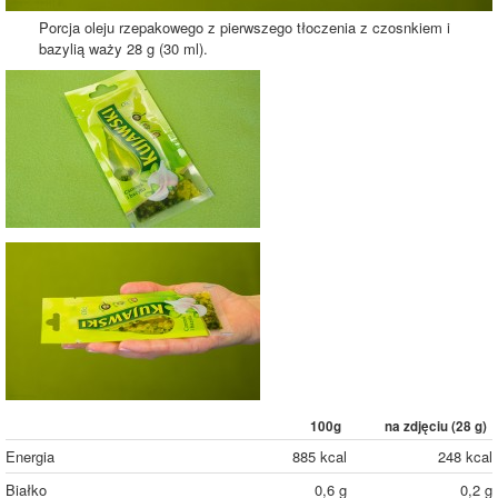
Porcja oleju rzepakowego z pierwszego tłoczenia z czosnkiem i
bazylią waży 28 g (30 ml).
100g
na zdjęciu (
28
g)
Energia
885 kcal
248 kcal
Białko
0,6 g
0,2 g