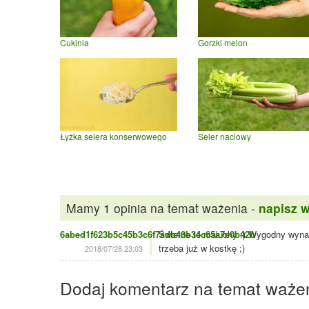
Cukinia
Gorzki melon
Łyżka selera konserwowego
Seler naciowy
Mamy 1 opinia na temat ważenia -
napisz 
6abed1f623b5c45b3c6f7adb49b34c65a7e0b42b
Świetne te maluchy :) Wygodny wynala
trzeba już w kostkę ;)
2018/07/28 23:03
Dodaj komentarz na temat waże