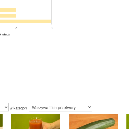
2
3
inutach
w kategorii