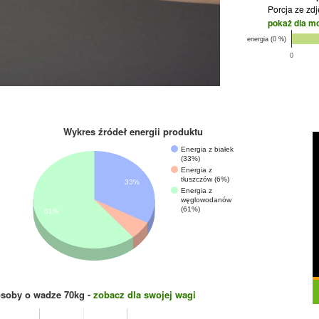
Porcja ze zd
pokaż dla m
energia (0 %)
0
Wykres źródeł energii produktu
Energia z białek
(33%)
Energia z
tłuszczów (6%)
33%
Energia z
węglowodanów
(61%)
61%
osoby o wadze
70
kg -
zobacz dla swojej wagi