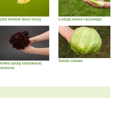
yżka kiełków fasoli mung
Łodyga selera naciowego
Sałata lodowa
łówka sałaty karbowanej
zerwonej