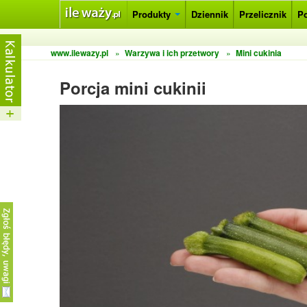
Produkty
Dziennik
Przelicznik
P
www.ilewazy.pl
»
Warzywa i ich przetwory
»
Mini cukinia
Porcja mini cukinii