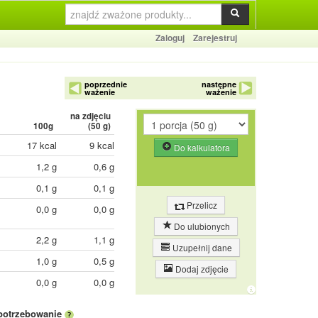
Zaloguj
Zarejestruj
poprzednie
następne
ważenie
ważenie
na zdjęciu
100g
(
50
g)
17 kcal
9 kcal
Do kalkulatora
1,2 g
0,6 g
0,1 g
0,1 g
Przelicz
0,0 g
0,0 g
Do ulubionych
2,2 g
1,1 g
Uzupełnij dane
1,0 g
0,5 g
Dodaj zdjęcie
0,0 g
0,0 g
potrzebowanie