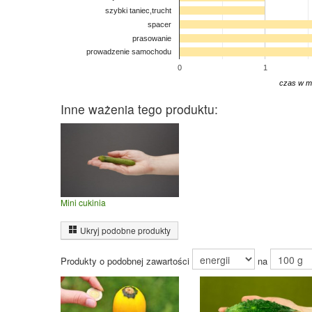
szybki taniec,trucht
spacer
prasowanie
prowadzenie samochodu
0
1
czas w m
Inne ważenia tego produktu:
Mini cukinia
Ukryj podobne produkty
Produkty o podobnej zawartości
na