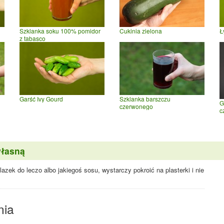
Szklanka soku 100% pomidor
Cukinia zielona
Ł
z tabasco
Garść Ivy Gourd
Szklanka barszczu
G
czerwonego
c
własną
zek do leczo albo jakiegoś sosu, wystarczy pokroić na plasterki i nie
nia