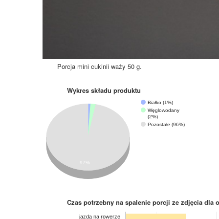
Porcja mini cukinii waży 50 g.
Wykres składu produktu
Białko (1%)
Węglowodany
(2%)
Pozostałe (96%)
97%
Czas potrzebny na spalenie porcji ze zdjęcia
dla 
jazda na rowerze