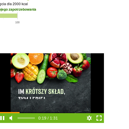
jęcia
dla 2000 kcal
ojego zapotrzebowania
100
0:19 / 1:31