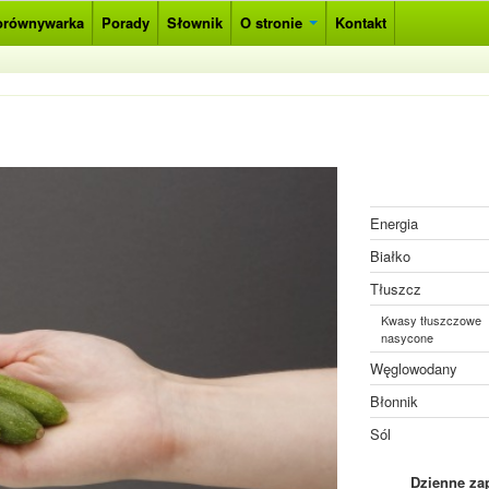
orównywarka
Porady
Słownik
O stronie
Kontakt
Energia
Białko
Tłuszcz
Kwasy tłuszczowe
nasycone
Węglowodany
Błonnik
Sól
Dzienne za