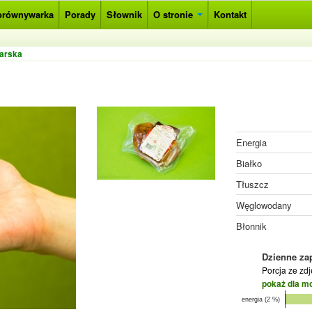
orównywarka
Porady
Słownik
O stronie
Kontakt
arska
Energia
Białko
Tłuszcz
Węglowodany
Błonnik
Dzienne za
Porcja ze zd
pokaż dla m
energia (2 %)