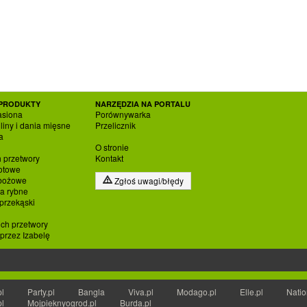
PRODUKTY
NARZĘDZIA NA PORTALU
asiona
Porównywarka
liny i dania mięsne
Przelicznik
a
O stronie
h przetwory
Kontakt
otowe
zbożowe
Zgłoś uwagi/błędy
ia rybne
 przekąski
ich przetwory
rzez Izabelę
pl
Party.pl
Bangla
Viva.pl
Modago.pl
Elle.pl
Natio
pl
Mojpieknyogrod.pl
Burda.pl