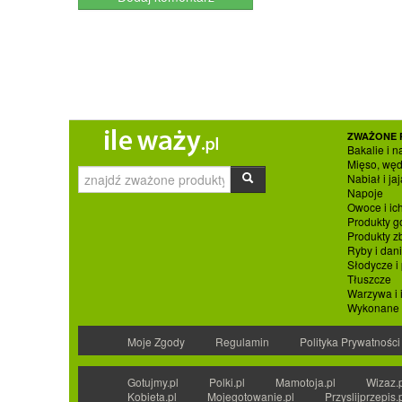
ZWAŻONE 
Bakalie i n
Mięso, węd
Nabiał i jaj
Napoje
Owoce i ic
Produkty g
Produkty 
Ryby i dan
Słodycze i
Tłuszcze
Warzywa i 
Wykonane p
Moje Zgody
Regulamin
Polityka Prywatności
Gotujmy.pl
Polki.pl
Mamotoja.pl
Wizaz.
Kobieta.pl
Mojegotowanie.pl
Przyslijprzepis.