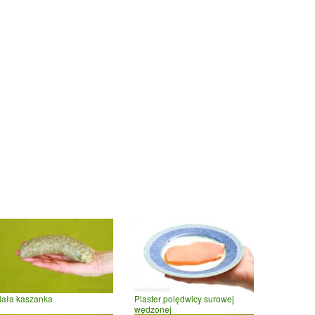
iała kaszanka
Plaster polędwicy surowej
wędzonej