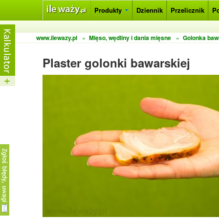
Produkty
Dziennik
Przelicznik
P
www.ilewazy.pl
»
Mięso, wędliny i dania mięsne
»
Golonka baw
Plaster golonki bawarskiej