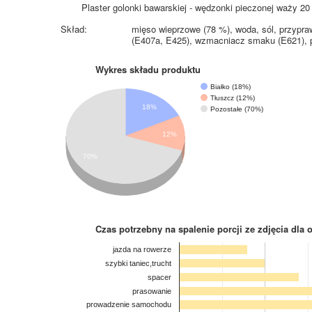
Plaster golonki bawarskiej - wędzonki pieczonej waży 20
Skład:
mięso wieprzowe (78 %), woda, sól, przypraw
(E407a, E425), wzmacniacz smaku (E621), p
Wykres składu produktu
Białko (18%)
Tłuszcz (12%)
18%
Pozostałe (70%)
12%
70%
Czas potrzebny na spalenie porcji ze zdjęcia
dla 
jazda na rowerze
szybki taniec,trucht
spacer
prasowanie
prowadzenie samochodu