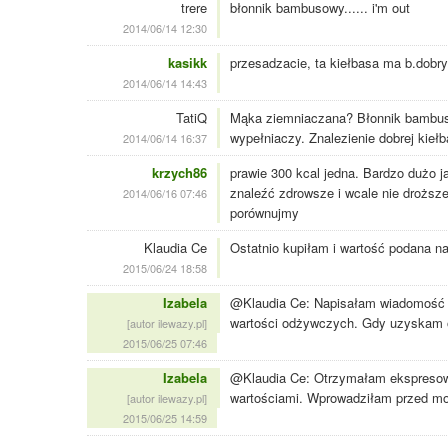
trere
błonnik bambusowy...... i'm out
2014/06/14 12:30
kasikk
przesadzacie, ta kiełbasa ma b.dobry
2014/06/14 14:43
TatiQ
Mąka ziemniaczana? Błonnik bambusow
wypełniaczy. Znalezienie dobrej kieł
2014/06/14 16:37
krzych86
prawie 300 kcal jedna. Bardzo dużo 
znaleźć zdrowsze i wcale nie droższe
2014/06/16 07:46
porównujmy
Klaudia Ce
Ostatnio kupiłam i wartość podana n
2015/06/24 18:58
Izabela
@Klaudia Ce: Napisałam wiadomość m
wartości odżywczych. Gdy uzyskam 
[autor ilewazy.pl]
2015/06/25 07:46
Izabela
@Klaudia Ce: Otrzymałam ekspresow
wartościami. Wprowadziłam przed m
[autor ilewazy.pl]
2015/06/25 14:59