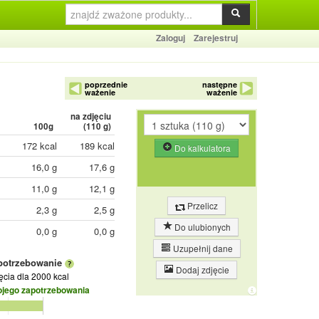
Zaloguj
Zarejestruj
poprzednie
następne
ważenie
ważenie
na zdjęciu
100g
(
110
g)
172 kcal
189 kcal
Do kalkulatora
16,0 g
17,6 g
11,0 g
12,1 g
Przelicz
2,3 g
2,5 g
Do ulubionych
0,0 g
0,0 g
Uzupełnij dane
potrzebowanie
Dodaj zdjęcie
jęcia
dla 2000 kcal
ojego zapotrzebowania