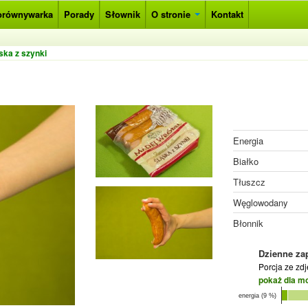
orównywarka
Porady
Słownik
O stronie
Kontakt
ska z szynki
Energia
Białko
Tłuszcz
Węglowodany
Błonnik
Dzienne za
Porcja ze zd
pokaż dla m
energia (9 %)