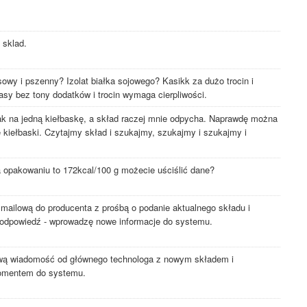
 sklad.
y i pszenny? Izolat białka sojowego? Kasikk za dużo trocin i
basy bez tony dodatków i trocin wymaga cierpliwości.
jak na jedną kiełbaskę, a skład raczej mnie odpycha. Naprawdę można
 kiełbaski. Czytajmy skład i szukajmy, szukajmy i szukajmy i
a opakowaniu to 172kcal/100 g możecie uściślić dane?
ailową do producenta z prośbą o podanie aktualnego składu i
odpowiedź - wprowadzę nowe informacje do systemu.
ą wiadomość od głównego technologa z nowym składem i
omentem do systemu.