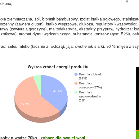
0
ędzona,
ia ziemniaczana, sól, błonnik bambusowy, izolat białka sojowego, stabilizat
szenny (zawiera gluten), białko wieprzowe, glukoza, regulatory kwasowości
awy (zawierają gorczycę), maltodekstryna, ekstrakty przypraw, hydrolizat bi
cznikowy), aromat dymu wędzarniczego, substancja konserwująca: E250, osłon
ać: seler, mleko (łącznie z laktozą), jaja, dwutlenek siarki. 90 % mięsa z szy
Wykres źródeł energii produktu
Energia z białek
(37%)
Energia z
tłuszczów (57%)
37.4%
Energia z
węglowodanów
(5%)
57.6%
osoby o wadze
70
kg -
zobacz dla swojej wagi