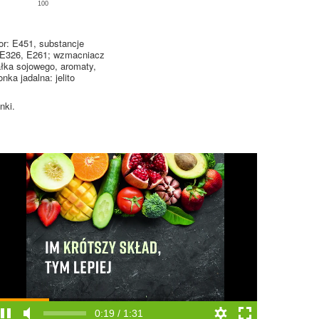
100
or: E451, substancje
: E326, E261; wzmacniacz
ałka sojowego, aromaty,
ka jadalna: jelito
nki.
0:20 / 1:31