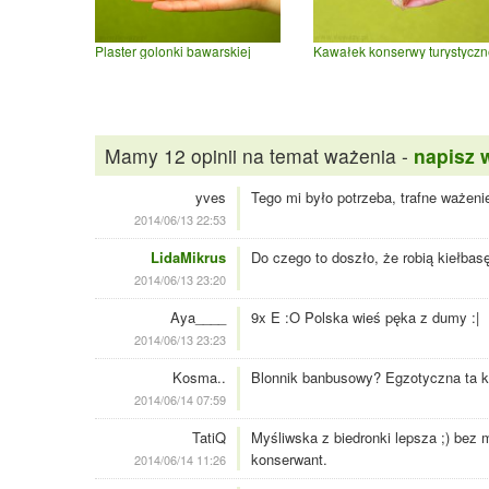
Plaster golonki bawarskiej
Kawałek konserwy turystyczn
Mamy 12 opinii na temat ważenia -
napisz 
yves
Tego mi było potrzeba, trafne ważenie
2014/06/13 22:53
LidaMikrus
Do czego to doszło, że robią kiełbasę
2014/06/13 23:20
Aya____
9x E :O Polska wieś pęka z dumy :|
2014/06/13 23:23
Kosma..
Blonnik banbusowy? Egzotyczna ta ki
2014/06/14 07:59
TatiQ
Myśliwska z biedronki lepsza ;) bez
konserwant.
2014/06/14 11:26