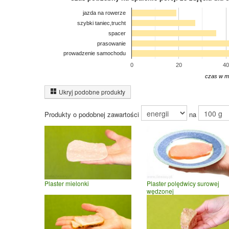
jazda na rowerze
szybki taniec,trucht
spacer
prasowanie
prowadzenie samochodu
0
20
40
czas w m
Ukryj podobne produkty
Produkty o podobnej zawartości
na
Plaster mielonki
Plaster polędwicy surowej
wędzonej