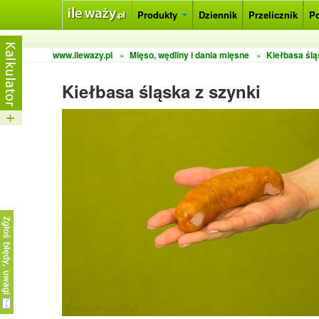
Produkty
Dziennik
Przelicznik
P
www.ilewazy.pl
»
Mięso, wędliny i dania mięsne
»
Kiełbasa ślą
Kiełbasa śląska z szynki