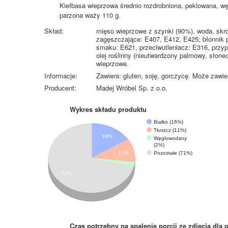
Kiełbasa wieprzowa średnio rozdrobniona, peklowana, w
parzona waży 110 g.
Skład:
mięso wieprzowe z szynki (90%), woda, skrob
zagęszczające: E407, E412, E425; błonnik p
smaku: E621, przeciwutleniacz: E316, przypr
olej roślinny (nieutwardzony palmowy, słone
wieprzowe.
Informacje:
Zawiera: gluten, soję, gorczycę. Może zawier
Producent:
Madej Wróbel Sp. z o.o.
Wykres składu produktu
Białko (16%)
Tłuszcz (11%)
16%
Węglowodany
(2%)
11%
Pozostałe (71%)
71%
Czas potrzebny na spalenie porcji ze zdjęcia
dla 