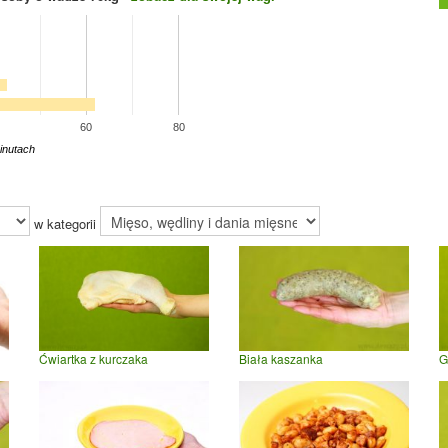
60
80
inutach
w kategorii
Ćwiartka z kurczaka
Biała kaszanka
G