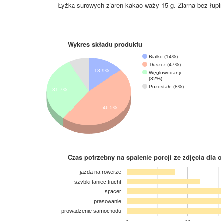
Łyżka surowych ziaren kakao waży 15 g. Ziarna bez łupi
Wykres składu produktu
Białko (14%)
Tłuszcz (47%)
13.9%
Węglowodany
(32%)
Pozostałe (8%)
31.7%
46.5%
Czas potrzebny na spalenie porcji ze zdjęcia
dla 
jazda na rowerze
szybki taniec,trucht
spacer
prasowanie
prowadzenie samochodu