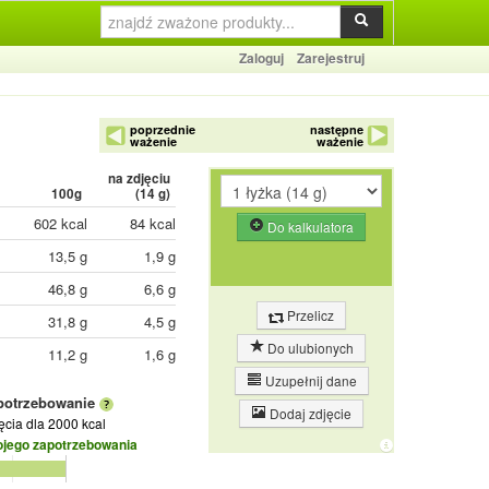
Zaloguj
Zarejestruj
poprzednie
następne
ważenie
ważenie
na zdjęciu
100g
(
14
g)
602 kcal
84 kcal
Do kalkulatora
13,5 g
1,9 g
46,8 g
6,6 g
Przelicz
31,8 g
4,5 g
Do ulubionych
11,2 g
1,6 g
Uzupełnij dane
potrzebowanie
Dodaj zdjęcie
jęcia
dla 2000 kcal
ojego zapotrzebowania