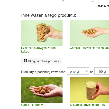
0
10
czas w m
Inne ważenia tego produktu:
Szklanka surowych ziaren
Garść surowych ziaren kakao
kakao
Ukryj podobne produkty
Produkty o podobnej zawartości
na
Garść migdałów
Szklanka tartych migdałów