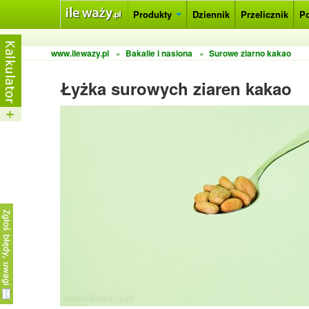
Produkty
Dziennik
Przelicznik
P
www.ilewazy.pl
»
Bakalie i nasiona
»
Surowe ziarno kakao
Łyżka surowych ziaren kakao