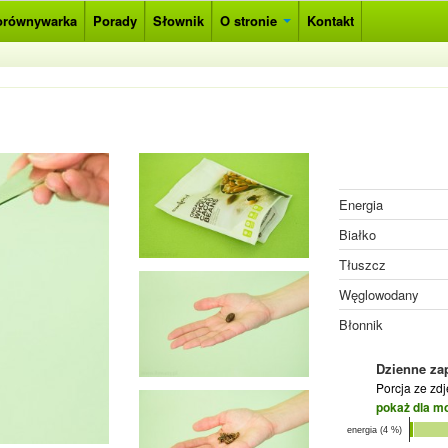
orównywarka
Porady
Słownik
O stronie
Kontakt
Energia
Białko
Tłuszcz
Węglowodany
Błonnik
Dzienne za
Porcja ze zd
pokaż dla m
energia (4 %)