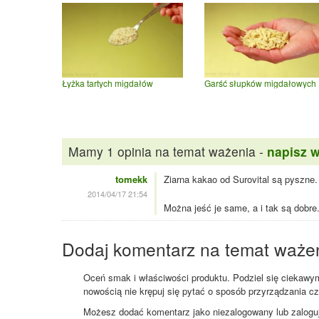
Łyżka tartych migdałów
Garść słupków migdałowych
Mamy 1 opinia na temat ważenia -
napisz 
tomekk
Ziarna kakao od Surovital są pyszne.
2014/04/17 21:54
Można jeść je same, a i tak są dobre
Dodaj komentarz na temat waże
Oceń smak i właściwości produktu. Podziel się ciekawym 
nowością nie krępuj się pytać o sposób przyrządzania c
Możesz dodać komentarz jako niezalogowany lub zaloguj s