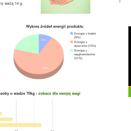
0
ny ważą 14 g.
Wykres źródeł energii produktu
Energia z białek
(9%)
9%
Energia z
21%
tłuszczów (70%)
Energia z
węglowodanów
(21%)
70%
osoby o wadze
70
kg -
zobacz dla swojej wagi