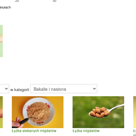
20
30
inutach
w kategorii
Łyżka siekanych migdałów
Łyżka migdałów
Ł
m