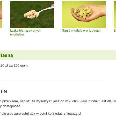
Łyżka blanszowanych
Garść migdałów w łupinach
S
migdałów
własną
 20 zł za 250 gram.
.
nia
przepisem, napisz jak wykorzystujesz go w kuchni. Jeśli produkt jest dla Ci
zy dostępność.
ię albo zarejestuj aby w pełni korzystać z ileważy.pl