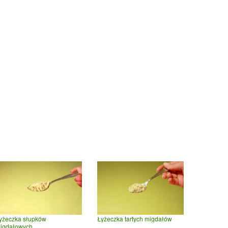
yżeczka słupków
Łyżeczka tartych migdałów
igdałowych