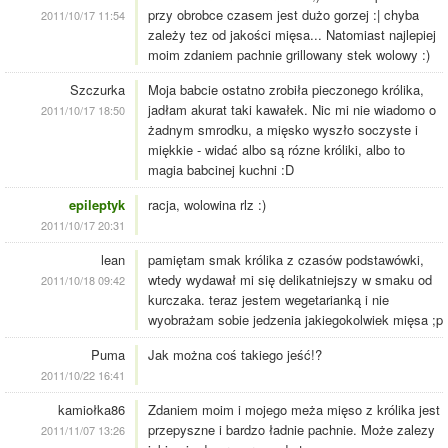
przy obrobce czasem jest dużo gorzej :| chyba
2011/10/17 11:54
zależy tez od jakości mięsa... Natomiast najlepiej
moim zdaniem pachnie grillowany stek wolowy :)
Szczurka
Moja babcie ostatno zrobiła pieczonego królika,
jadłam akurat taki kawałek. Nic mi nie wiadomo o
2011/10/17 18:50
żadnym smrodku, a mięsko wyszło soczyste i
miękkie - widać albo są rózne króliki, albo to
magia babcinej kuchni :D
epileptyk
racja, wolowina rlz :)
2011/10/17 20:31
lean
pamiętam smak królika z czasów podstawówki,
wtedy wydawał mi się delikatniejszy w smaku od
2011/10/18 09:42
kurczaka. teraz jestem wegetarianką i nie
wyobrażam sobie jedzenia jakiegokolwiek mięsa ;p
Puma
Jak można coś takiego jeść!?
2011/10/22 16:41
kamiołka86
Zdaniem moim i mojego meża mięso z królika jest
przepyszne i bardzo ładnie pachnie. Może zalezy
2011/11/07 13:26