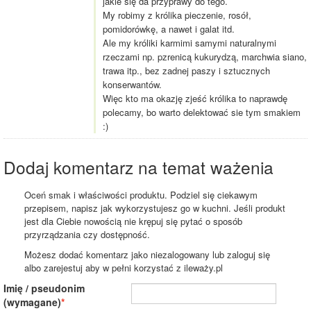
jakie się da przyprawy do tego.
My robimy z królika pieczenie, rosół,
pomidorówkę, a nawet i galat itd.
Ale my króliki karmimi samymi naturalnymi
rzeczami np. pzrenicą kukurydzą, marchwia siano,
trawa itp., bez zadnej paszy i sztucznych
konserwantów.
Więc kto ma okazję zjeść królika to naprawdę
polecamy, bo warto delektować sie tym smakiem
:)
Dodaj komentarz na temat ważenia
Oceń smak i właściwości produktu. Podziel się ciekawym
przepisem, napisz jak wykorzystujesz go w kuchni. Jeśli produkt
jest dla Ciebie nowością nie krępuj się pytać o sposób
przyrządzania czy dostępność.
Możesz dodać komentarz jako niezalogowany lub zaloguj się
albo zarejestuj aby w pełni korzystać z ileważy.pl
Imię / pseudonim
(wymagane)