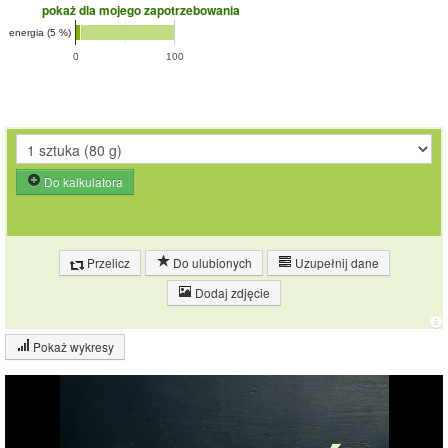
pokaż dla mojego zapotrzebowania
energia (5 %)
0
100
Do kalkulatora
Przelicz
Do ulubionych
Uzupełnij dane
Dodaj zdjęcie
Pokaż wykresy
Wykres składu produktu
Białko (21%)
Tłuszcz (5%)
20.8%
Pozostałe (75%)