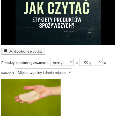
74.3%
Wykres źródeł energii produktu
Energia z białek
(66%)
Ukryj podobne produkty
Energia z
tłuszczów (33%)
33.3%
Produkty o podobnej zawartości
na
w
66.7%
kategorii
Czas potrzebny na spalenie porcji ze zdjęcia
dla osoby o
wadze
70
kg -
zobacz dla swojej wagi
jazda na rowerze