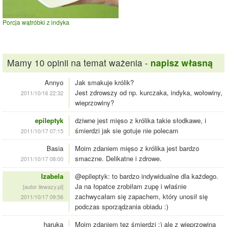
Porcja wątróbki z indyka
Mamy 10 opinii na temat ważenia -
napisz własną
Annyo
Jak smakuje królik?
Jest zdrowszy od np. kurczaka, indyka, wołowiny,
2011/10/16 22:32
wieprzowiny?
epileptyk
dziwne jest mięso z królika takie słodkawe, i
śmierdzi jak sie gotuje nie polecam
2011/10/17 07:15
Basia
Moim zdaniem mięso z królika jest bardzo
smaczne. Delikatne i zdrowe.
2011/10/17 08:00
Izabela
@epileptyk: to bardzo indywidualne dla każdego.
Ja na łopatce zrobiłam zupę i właśnie
[autor ilewazy.pl]
zachwycałam się zapachem, który unosił się
2011/10/17 09:56
podczas sporządzania obiadu :)
haruka
Moim zdaniem tez śmierdzi ;) ale z wieprzowina