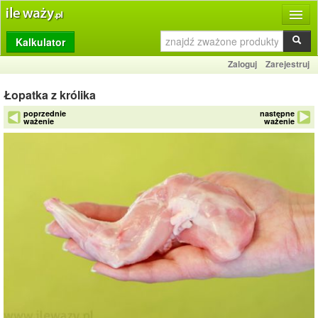
Kalkulator
Produkty
Zaloguj
Zarejestruj
Dziennik
Łopatka z królika
Przelicznik
poprzednie
następne
ważenie
ważenie
Porównywarka
Porady
Słownik
O stronie
Kontakt