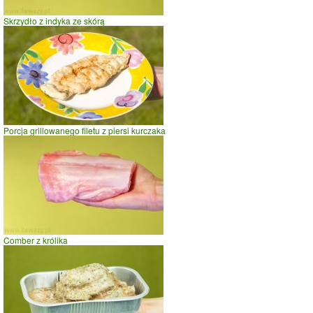
Skrzydło z indyka ze skórą
Porcja grillowanego filetu z piersi kurczaka
Comber z królika