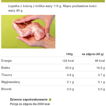
Łopatka z kością z królika waży 115 g. Mięso pozbawione kości
waży 80 g.
100g
na zdjęciu (
80
g)
Energia
124 kcal
99 kcal
Białko
20,6 g
16,5 g
Tłuszcz
4,6 g
3,7 g
Węglowodany
0,1 g
0,1 g
Błonnik
0,0 g
0,0 g
Dzienne zapotrzebowanie
Porcja ze zdjęcia
dla 2000 kcal