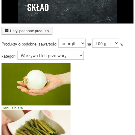
Wykres źródeł energii produktu
Energia z białek
(31%)
Ukryj podobne produkty
Energia z
31%
tłuszczów (9%)
Produkty o podobnej zawartości
na
w
Energia z
węglowodanów
60%
(60%)
kategorii
9%
Czas potrzebny na spalenie porcji ze zdjęcia
dla osoby o
wadze
70
kg -
zobacz dla swojej wagi
jazda na rowerze
Cebula biała
szybki taniec,trucht
spacer
prasowanie
prowadzenie samochodu
0
5
10