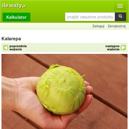
Kalkulator
Produkty
Zaloguj
Zarejestruj
Dziennik
Kalarepa
Przelicznik
poprzednie
następne
ważenie
ważenie
Porównywarka
Porady
Słownik
O stronie
Kontakt