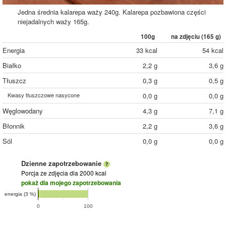
Jedna średnia kalarepa waży 240g. Kalarepa pozbawiona części
niejadalnych waży 165g.
100g
na zdjęciu (
165
g)
Energia
33 kcal
54 kcal
Białko
2,2 g
3,6 g
Tłuszcz
0,3 g
0,5 g
Kwasy tłuszczowe nasycone
0,0 g
0,0 g
Węglowodany
4,3 g
7,1 g
Błonnik
2,2 g
3,6 g
Sól
0,0 g
0,0 g
Dzienne zapotrzebowanie
Porcja ze zdjęcia
dla 2000 kcal
pokaż dla mojego zapotrzebowania
energia (3 %)
0
100