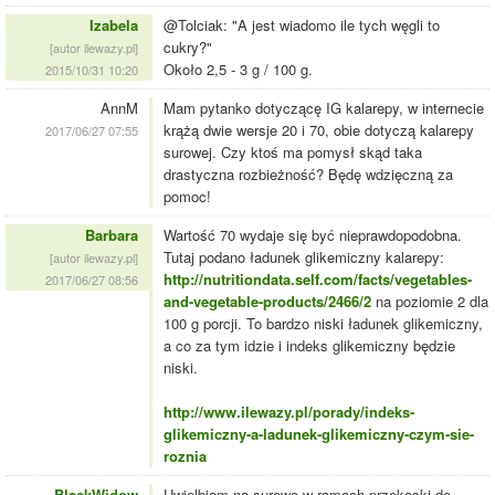
Izabela
@Tolciak: "A jest wiadomo ile tych węgli to
cukry?"
[autor ilewazy.pl]
Około 2,5 - 3 g / 100 g.
2015/10/31 10:20
AnnM
Mam pytanko dotyczącę IG kalarepy, w internecie
krążą dwie wersje 20 i 70, obie dotyczą kalarepy
2017/06/27 07:55
surowej. Czy ktoś ma pomysł skąd taka
drastyczna rozbieżność? Będę wdzięczną za
pomoc!
Barbara
Wartość 70 wydaje się być nieprawdopodobna.
Tutaj podano ładunek glikemiczny kalarepy:
[autor ilewazy.pl]
http://nutritiondata.self.com/facts/vegetables-
2017/06/27 08:56
and-vegetable-products/2466/2
na poziomie 2 dla
100 g porcji. To bardzo niski ładunek glikemiczny,
a co za tym idzie i indeks glikemiczny będzie
niski.
http://www.ilewazy.pl/porady/indeks-
glikemiczny-a-ladunek-glikemiczny-czym-sie-
roznia
BlackWidow
Uwielbiam na surowo w ramach przekąski do