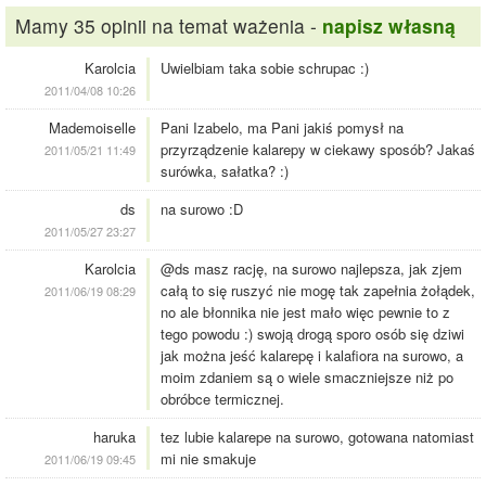
Mamy 35 opinii na temat ważenia -
napisz własną
Karolcia
Uwielbiam taka sobie schrupac :)
2011/04/08 10:26
Mademoiselle
Pani Izabelo, ma Pani jakiś pomysł na
przyrządzenie kalarepy w ciekawy sposób? Jakaś
2011/05/21 11:49
surówka, sałatka? :)
ds
na surowo :D
2011/05/27 23:27
Karolcia
@ds masz rację, na surowo najlepsza, jak zjem
całą to się ruszyć nie mogę tak zapełnia żołądek,
2011/06/19 08:29
no ale błonnika nie jest mało więc pewnie to z
tego powodu :) swoją drogą sporo osób się dziwi
jak można jeść kalarepę i kalafiora na surowo, a
moim zdaniem są o wiele smaczniejsze niż po
obróbce termicznej.
haruka
tez lubie kalarepe na surowo, gotowana natomiast
mi nie smakuje
2011/06/19 09:45