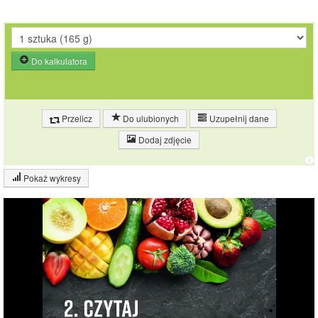
Do kalkulatora
Przelicz
Do ulubionych
Uzupełnij dane
Dodaj zdjęcie
Pokaż wykresy
Wykres składu produktu
Białko (2%)
Węglowodany
(4%)
Pozostałe (93%)
93.9%