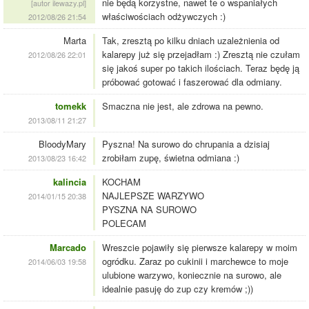
nie będą korzystne, nawet te o wspaniałych
[autor ilewazy.pl]
właściwościach odżywczych :)
2012/08/26 21:54
Marta
Tak, zresztą po kilku dniach uzależnienia od
kalarepy już się przejadłam :) Zresztą nie czułam
2012/08/26 22:01
się jakoś super po takich ilościach. Teraz będę ją
próbować gotować i faszerować dla odmiany.
tomekk
Smaczna nie jest, ale zdrowa na pewno.
2013/08/11 21:27
BloodyMary
Pyszna! Na surowo do chrupania a dzisiaj
zrobiłam zupę, świetna odmiana :)
2013/08/23 16:42
kalincia
KOCHAM
NAJLEPSZE WARZYWO
2014/01/15 20:38
PYSZNA NA SUROWO
POLECAM
Marcado
Wreszcie pojawiły się pierwsze kalarepy w moim
ogródku. Zaraz po cukinii i marchewce to moje
2014/06/03 19:58
ulubione warzywo, koniecznie na surowo, ale
idealnie pasuję do zup czy kremów ;))