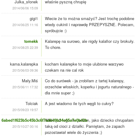
Julka_słonek
właśnie pyszną chrupię
2014/06/06 15:09
gigi1
Wiecie że to można smażyć? Jest trochę podobne
wtedy cukinii i naprawdę PRZEPYSZNE. Polecam,
2014/06/25 11:16
spróbujcie :)
tomekk
Kalarepę na surowo, ale nigdy kalafior czy brokuły.
To chore.
2014/08/25 22:39
kama.kalarepka
kocham kalarepke to moje ulubione warzywo
czekam na nie cal rok
2015/06/03 09:36
Mały.Miś
Co do surówek - ja zrobiłam z tartej kalarepy,
orzechów włoskich, koperku i jogurtu naturalnego -
2015/06/11 17:32
dla mnie super ;)
Tolciak
A jest wiadomo ile tych węgli to cukry?
2015/09/23 19:57
6abed1f623b5c45b3c6f7adb49b34c65a7e0b42b
Wieki już tego nie jadłam, jako dziecko chrupałam
taką od cioci z działki. Pamiętam, że zapach
2015/10/27 00:16
pozostawiał wiele do życzenia ;)