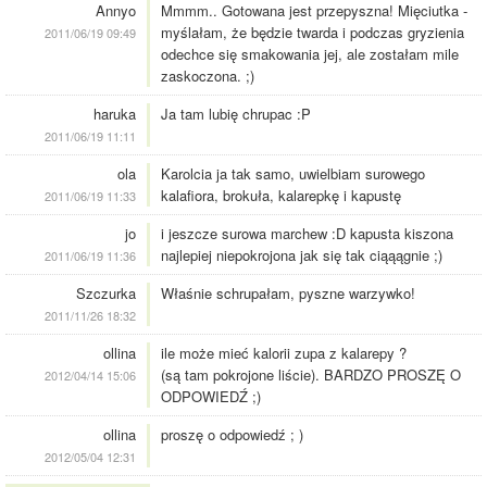
Annyo
Mmmm.. Gotowana jest przepyszna! Mięciutka -
myślałam, że będzie twarda i podczas gryzienia
2011/06/19 09:49
odechce się smakowania jej, ale zostałam mile
zaskoczona. ;)
haruka
Ja tam lubię chrupac :P
2011/06/19 11:11
ola
Karolcia ja tak samo, uwielbiam surowego
kalafiora, brokuła, kalarepkę i kapustę
2011/06/19 11:33
jo
i jeszcze surowa marchew :D kapusta kiszona
najlepiej niepokrojona jak się tak ciąąągnie ;)
2011/06/19 11:36
Szczurka
Właśnie schrupałam, pyszne warzywko!
2011/11/26 18:32
ollina
ile może mieć kalorii zupa z kalarepy ?
(są tam pokrojone liście). BARDZO PROSZĘ O
2012/04/14 15:06
ODPOWIEDŹ ;)
ollina
proszę o odpowiedź ; )
2012/05/04 12:31