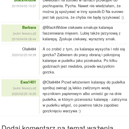
pochrupania. Pycha. Nawet nie wiedziałam, że
2019/04/03 10:37
można ją spożywać w inny sposób:D Na surowo
jest tak pyszna, że chyba nie będę ryzykować :)
Barbara
@BlackWidow ciekawie smakuje kalarepa
faszerowana mięsem. Lubię także jarzynową z
[autor ilewazy.pl]
kalarepą. Zyskuje ciekawy, wyrazisty smak.
2019/04/04 08:44
Ola8484
A co zrobić z tym, ze kalarepa wysycha i robi się
gorzka? Zabieram do pracy obraną i pokrojoną
2020/02/25 09:39
kalarepe w pudełku jako przekaska. Po kilku
godzinach jest niedobra, przede wszystkim
gorzka.
Ewa1401
@Ola8484 Przed włożeniem kalarepy do pudełka
spróbuj owinąć ją lekko zwilżonym wodą
[autor ilewazy.pl]
ręcznikiem papierowym albo umieść go na dnie
2020/02/25 16:29
pudełka, w którym przenosisz kalarepę - zatrzyma
w pudełku wilgoć, co powinno także zapobiec
gorzknięciu warzywa :)
Dodaj komentarz na temat ważenia