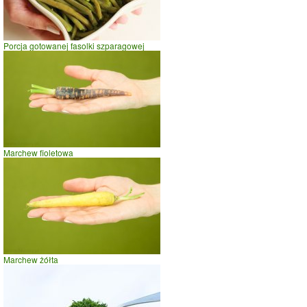
czas w minutach
Porcja gotowanej fasolki szparagowej
Marchew fioletowa
Marchew żółta