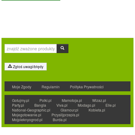
Zgłoś uwagi/błędy
Moje Zgody
Regulamin
Polityka Prywatności
Gotujmy.pl
Polki.pl
Mamotoja.pl
Wizaz.pl
Party.pl
Bangla
Viva.pl
Modago.pl
Elle.pl
National-Geographic.pl
Glamour.pl
Kobieta.pl
Mojegotowanie.pl
Przyslijprzepis.pl
Mojpieknyogrod.pl
Burda.pl