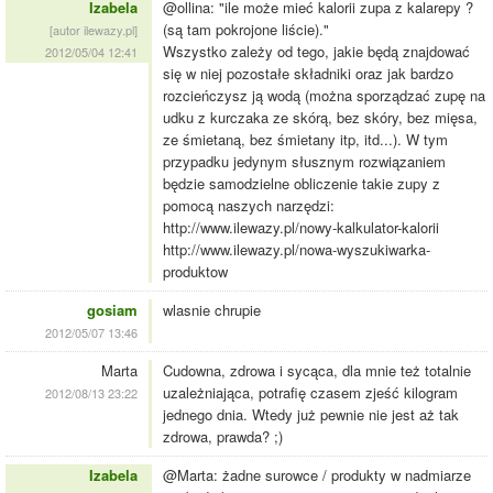
Izabela
@ollina: "ile może mieć kalorii zupa z kalarepy ?
(są tam pokrojone liście)."
[autor ilewazy.pl]
Wszystko zależy od tego, jakie będą znajdować
2012/05/04 12:41
się w niej pozostałe składniki oraz jak bardzo
rozcieńczysz ją wodą (można sporządzać zupę na
udku z kurczaka ze skórą, bez skóry, bez mięsa,
ze śmietaną, bez śmietany itp, itd...). W tym
przypadku jedynym słusznym rozwiązaniem
będzie samodzielne obliczenie takie zupy z
pomocą naszych narzędzi:
http://www.ilewazy.pl/nowy-kalkulator-kalorii
http://www.ilewazy.pl/nowa-wyszukiwarka-
produktow
gosiam
wlasnie chrupie
2012/05/07 13:46
Marta
Cudowna, zdrowa i sycąca, dla mnie też totalnie
uzależniająca, potrafię czasem zjeść kilogram
2012/08/13 23:22
jednego dnia. Wtedy już pewnie nie jest aż tak
zdrowa, prawda? ;)
Izabela
@Marta: żadne surowce / produkty w nadmiarze