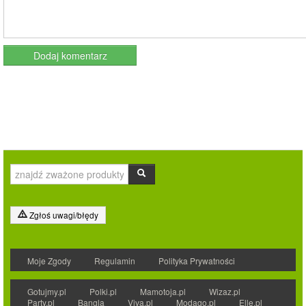
Zgłoś uwagi/błędy
Moje Zgody
Regulamin
Polityka Prywatności
Gotujmy.pl
Polki.pl
Mamotoja.pl
Wizaz.pl
Party.pl
Bangla
Viva.pl
Modago.pl
Elle.pl