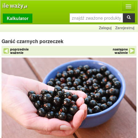
Kalkulator
Produkty
Zaloguj
Zarejestruj
Dziennik
Garść czarnych porzeczek
Przelicznik
poprzednie
następne
ważenie
ważenie
Porównywarka
Porady
Słownik
O stronie
Kontakt