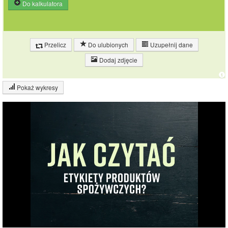
Do kalkulatora
Przelicz
Do ulubionych
Uzupełnij dane
Dodaj zdjęcie
Pokaż wykresy
Wykres składu produktu
Białko (1%)
Węglowodany
15%
(15%)
Pozostałe (84%)
84%
Wykres źródeł energii produktu