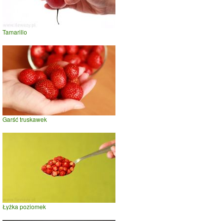
Tamarillo
Garść truskawek
Łyżka poziomek