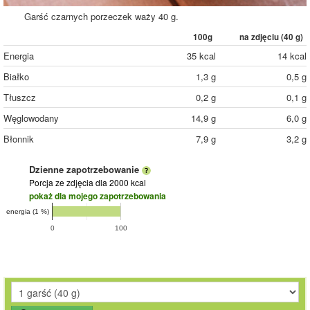
Garść czarnych porzeczek waży 40 g.
100g
na zdjęciu (
40
g)
Energia
35 kcal
14 kcal
Białko
1,3 g
0,5 g
Tłuszcz
0,2 g
0,1 g
Węglowodany
14,9 g
6,0 g
Błonnik
7,9 g
3,2 g
Dzienne zapotrzebowanie
Porcja ze zdjęcia
dla 2000 kcal
pokaż dla mojego zapotrzebowania
energia (1 %)
0
100