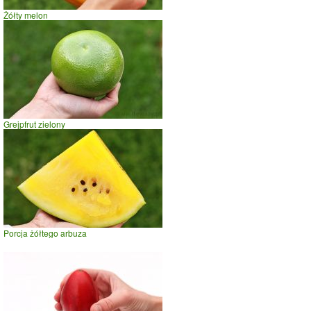
Żółty melon
Grejpfrut zielony
Porcja żółtego arbuza