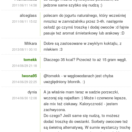
jedzone same szybko się nudzą :)
2011/06/11 14:58
aliceglass
polecam do jogurtu naturalnego, który wcześniej
mrozisz w zamrażalniku przez 3-4h. następnie
2011/06/11 15:02
osłodź go czymś troszkę i dodaj owoców :d fajnie
pasuje też aromat śmietankowy lub arakowy :D
Miikara
Dobre są zastosowane w zwykłym koktajlu, z
mlekiem :3
2013/08/11 00:10
tomekk
Dlaczego 35 kcal? Przecież to aż 15 gram węgli.
2014/06/29 21:18
Iwona95
@tomekk - w węglowodanach jest chyba
uwzględniony błonnik. :)
2014/06/29 22:25
dynia
A ja właśnie mam teraz w sadzie porzeczki,
wczoraj się najadłam :) Może i czerwone lepsze,
2014/06/30 12:08
ale mix też ciekawy. Kaloryczność - jestem
zachwycona.
Do czego? Jeśli same się nudzą, to możesz
dodać troszkę do owsianki. Sorbety owocowe też
są świetną alternatywą. W sumie wystarczy trochę