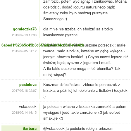
zamrozić, potem wyciągnąć i zmiksować. Można
dosłodzić, dodać jogurtu naturalnego bądź
śmietany żeby było bardziej puszyste.
Smacznego :)
goraleczka78
dla mnie nie trzeba ich słodzić są słodko
kwaskowate pyszne
2015/07/13 17:38
6abed1f623b5c45b3c6f7adb49b34c65a7e0b42b
Kupiłam wczoraj "eko" suszone porzeczki: małe,
twarde, mało słodkie, kwaśne aż gębę wykęca -
2015/09/05 01:12
jednym słowem boskie! :) Chyba nawet lepsze niż
świeże; będą pyszne z jogurtem i musli.
A ile takie suszone mogą mieć błonnika? Tak
mniej więcej?
pastelova
Koszmar dzieciństwa - zbieranie porzeczek z
krzaka, a później ich obieranie z listków i łodyżek
2017/07/18 22:07
;)
vska.cook
ja polecam własne z krzaczka zamrozić a potem
wyciągać i jeść takie zmrożone <3 jak sorbet
2018/05/14 16:15
smakuje <3
Barbara
@vska.cook ja podobnie robię z arbuzem