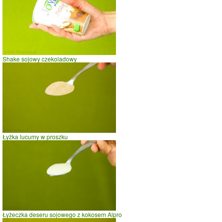
Shake sojowy czekoladowy
Łyżka lucumy w proszku
Łyżeczka deseru sojowego z kokosem Alpro