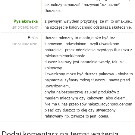
jak należy oznaczać i nazywać \'sztuczne\'
tłuszcze.
Pysiakowska
z pewnym wstydem przyznaję, że mi to smakuje...
na szczęście kaloryczność odstrasza skutecznie.
2015/03/02 16:47
Emila
tłuszcz mleczny to masło,może być tez
klarowane - odwodnione - czyli utwardzone -
2015/03/02 18:01
naturalnie - przez oddzielenie czystego tłuszczu z
mleka/smietanki/masła
tluszcz kakowy jest naturalnie twardy, tak jak
kokosowy.
Utwardzony może być tłuszcz palmowy - chyba to
najbardziej syfiasty rodzaj tłuszczu, nawet przed
utwardzeniem,
chyba najbezpieczniej szukać produktów z
masłem mlecznym czy kakowym, albo olejem.
Nie ma u nas przepisów nakazującychprducentom
pisać czy tluszcz to olej czy utwardzony,
rafinowany itp. zawsze to jest loteria.
Dodaj komentarz na temat ważenia