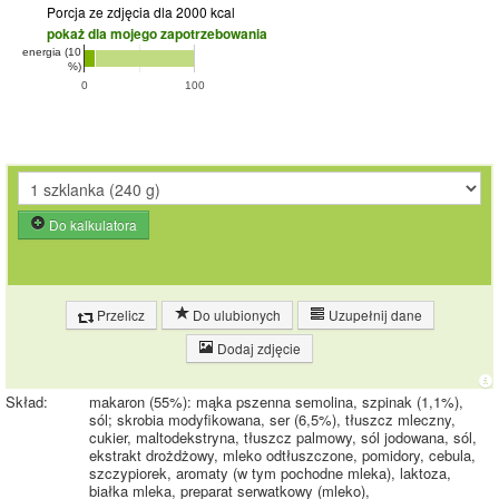
Porcja ze zdjęcia
dla 2000 kcal
pokaż dla mojego zapotrzebowania
energia (10
%)
0
100
Do kalkulatora
Przelicz
Do ulubionych
Uzupełnij dane
Dodaj zdjęcie
Skład:
makaron (55%): mąka pszenna semolina, szpinak (1,1%),
sól; skrobia modyfikowana, ser (6,5%), tłuszcz mleczny,
cukier, maltodekstryna, tłuszcz palmowy, sól jodowana, sól,
ekstrakt drożdżowy, mleko odtłuszczone, pomidory, cebula,
szczypiorek, aromaty (w tym pochodne mleka), laktoza,
białka mleka, preparat serwatkowy (mleko),