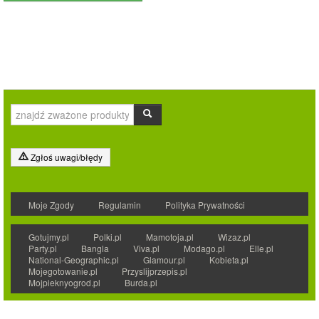
Zgłoś uwagi/błędy
Moje Zgody
Regulamin
Polityka Prywatności
Gotujmy.pl
Polki.pl
Mamotoja.pl
Wizaz.pl
Party.pl
Bangla
Viva.pl
Modago.pl
Elle.pl
National-Geographic.pl
Glamour.pl
Kobieta.pl
Mojegotowanie.pl
Przyslijprzepis.pl
Mojpieknyogrod.pl
Burda.pl