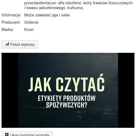
przeciwutleniacze: alfa tokoferol, estry kwasów tłuszczowych
i kwasu askorbinowego; kurkuma.
Informacje:
Może zawierać jaja i seler.
Producent:
Unilever
Marka:
Knorr
Pokaż wykresy
Wykres składu produktu
Białko (3%)
Tłuszcz (3%)
Węglowodany
11.9%
(12%)
Pozostałe (83%)
82.2%
Wykres źródeł energii produktu
Energia z białek
(12%)
Ukryj podobne produkty