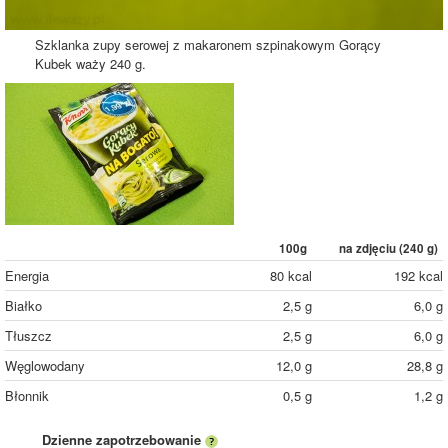
Szklanka zupy serowej z makaronem szpinakowym Gorący
Kubek waży 240 g.
100g
na zdjęciu (
240
g)
Energia
80 kcal
192 kcal
Białko
2,5 g
6,0 g
Tłuszcz
2,5 g
6,0 g
Węglowodany
12,0 g
28,8 g
Błonnik
0,5 g
1,2 g
Dzienne zapotrzebowanie