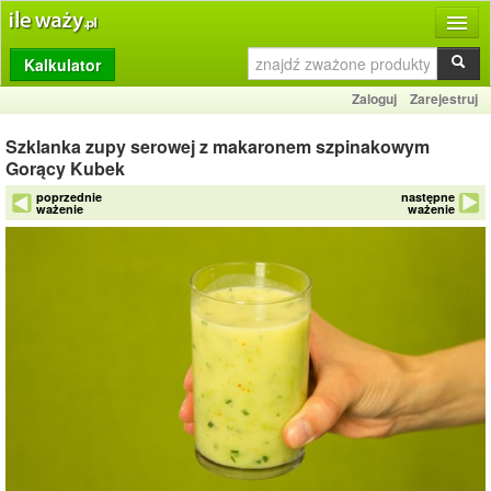
Kalkulator
Produkty
Zaloguj
Zarejestruj
Dziennik
Szklanka zupy serowej z makaronem szpinakowym
Przelicznik
Gorący Kubek
poprzednie
następne
Porównywarka
ważenie
ważenie
Porady
Słownik
O stronie
Kontakt