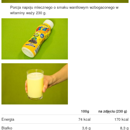
Porcja napoju mlecznego o smaku waniliowym wzbogaconego w
witaminy waży 230 g.
100g
na zdjęciu (
230
g)
Energia
74 kcal
170 kcal
Białko
3,6 g
8,3 g