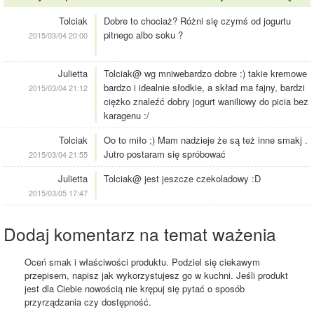
Tolciak
Dobre to chociaż? Różni się czymś od jogurtu
pitnego albo soku ?
2015/03/04 20:00
Julietta
Tolciak@ wg mniwebardzo dobre :) takie kremowe
bardzo i idealnie słodkie, a skład ma fajny, bardzi
2015/03/04 21:12
ciężko znaleźć dobry jogurt waniliowy do picia bez
karagenu :/
Tolciak
Oo to miło ;) Mam nadzieje że są też inne smakj .
Jutro postaram się spróbować
2015/03/04 21:55
Julietta
Tolciak@ jest jeszcze czekoladowy :D
2015/03/05 17:47
Dodaj komentarz na temat ważenia
Oceń smak i właściwości produktu. Podziel się ciekawym
przepisem, napisz jak wykorzystujesz go w kuchni. Jeśli produkt
jest dla Ciebie nowością nie krępuj się pytać o sposób
przyrządzania czy dostępność.