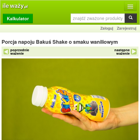
Kalkulator
Produkty
Zaloguj
Zarejestruj
Dziennik
Porcja napoju Bakuś Shake o smaku waniliowym
Przelicznik
poprzednie
następne
ważenie
ważenie
Porównywarka
Porady
Słownik
O stronie
Kontakt