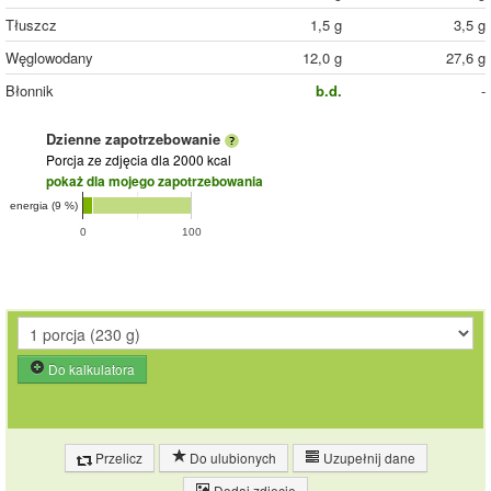
Tłuszcz
1,5 g
3,5 g
Węglowodany
12,0 g
27,6 g
Błonnik
b.d.
-
Dzienne zapotrzebowanie
Porcja ze zdjęcia
dla 2000 kcal
pokaż dla mojego zapotrzebowania
energia (9 %)
0
100
Do kalkulatora
Przelicz
Do ulubionych
Uzupełnij dane
Dodaj zdjęcie