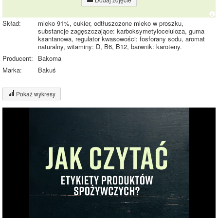
Skład:
mleko 91%, cukier, odtłuszczone mleko w proszku,
substancje zagęszczające: karboksymetyloceluloza, guma
ksantanowa, regulator kwasowości: fosforany sodu, aromat
naturalny, witaminy: D, B6, B12, barwnik: karoteny.
Producent:
Bakoma
Marka:
Bakuś
Pokaż wykresy
Wykres składu produktu
Białko (4%)
Tłuszcz (2%)
Węglowodany
11.9%
(12%)
Pozostałe (83%)
82.2%