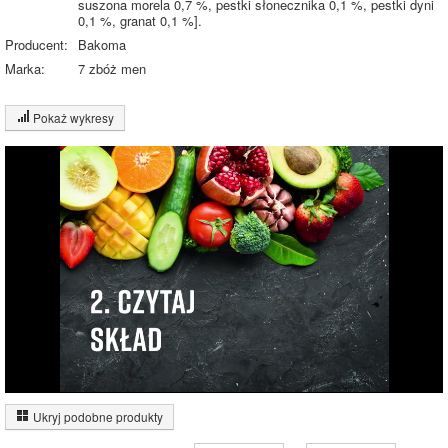
suszona morela 0,7 %, pestki słonecznika 0,1 %, pestki dyni
0,1 %, granat 0,1 %].
Producent:
Bakoma
Marka:
7 zbóż men
Pokaż wykresy
Wykres składu produktu
Białko (3%)
Tłuszcz (2%)
Węglowodany
(11%)
Pozostałe (85%)
84.2%
Wykres źródeł energii produktu
Energia z białek
(16%)
Ukryj podobne produkty
Inne ważenia tego produktu:
16%
Energia z
tłuszczów (21%)