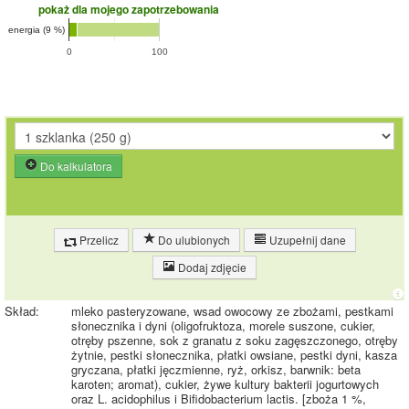
pokaż dla mojego zapotrzebowania
energia (9 %)
0
100
Do kalkulatora
Przelicz
Do ulubionych
Uzupełnij dane
Dodaj zdjęcie
Skład:
mleko pasteryzowane, wsad owocowy ze zbożami, pestkami
słonecznika i dyni (oligofruktoza, morele suszone, cukier,
otręby pszenne, sok z granatu z soku zagęszczonego, otręby
żytnie, pestki słonecznika, płatki owsiane, pestki dyni, kasza
gryczana, płatki jęczmienne, ryż, orkisz, barwnik: beta
karoten; aromat), cukier, żywe kultury bakterii jogurtowych
oraz L. acidophilus i Bifidobacterium lactis. [zboża 1 %,