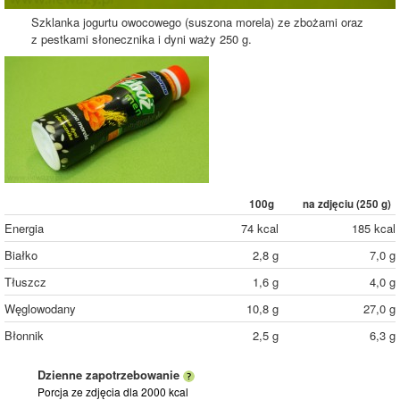
Szklanka jogurtu owocowego (suszona morela) ze zbożami oraz
z pestkami słonecznika i dyni waży 250 g.
100g
na zdjęciu (
250
g)
Energia
74 kcal
185 kcal
Białko
2,8 g
7,0 g
Tłuszcz
1,6 g
4,0 g
Węglowodany
10,8 g
27,0 g
Błonnik
2,5 g
6,3 g
Dzienne zapotrzebowanie
Porcja ze zdjęcia
dla 2000 kcal