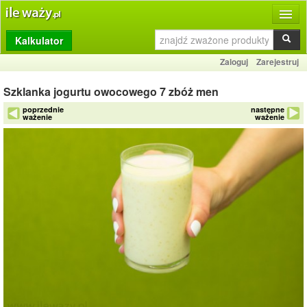
Kalkulator
Produkty
Zaloguj
Zarejestruj
Dziennik
Szklanka jogurtu owocowego 7 zbóż men
Przelicznik
poprzednie
następne
ważenie
ważenie
Porównywarka
Porady
Słownik
O stronie
Kontakt