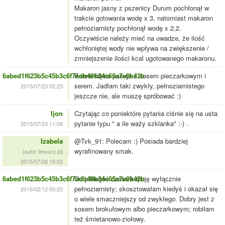
Makaron jasny z pszenicy Durum pochłonął w
trakcie gotowania wodę x 3, natomiast makaron
pełnoziarnisty pochłonął wodę x 2,2.
Oczywiście należy mieć na uwadze, że ilość
wchłoniętej wody nie wpływa na zwiększenie /
zmniejszenie ilości kcal ugotowanego makaronu.
6abed1f623b5c45b3c6f7adb49b34c65a7e0b42b
Penne fajnie pasuje z sosem pieczarkowym i
serem. Jadłam taki zwykły, pełnoziarnistego
2015/07/23 02:23
jeszcze nie, ale muszę spróbować :)
Ijon
Czytając co poniektóre pytania ciśnie się na usta
pytanie typu " a ile waży szklanka" :-) .
2015/07/23 11:09
Izabela
@Tvk_91: Polecam :) Posiada bardziej
wyrafinowany smak.
[autor ilewazy.pl]
2015/07/28 16:02
6abed1f623b5c45b3c6f7adb49b34c65a7e0b42b
Od jakiegoś czasu kupuję wyłącznie
pełnoziarnisty; skosztowałam kiedyś i okazał się
2016/02/12 00:20
o wiele smaczniejszy od zwykłego. Dobry jest z
sosem brokułowym albo pieczarkowym; robiłam
też śmietanowo-ziołowy.