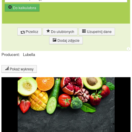
Do kalkulatora
Przelicz
Do ulubionych
Uzupełnij dane
Dodaj zdjęcie
Producent:
Lubella
Pokaż wykresy
Wykres składu produktu
Białko (7%)
Tłuszcz (1%)
Węglowodany
(31%)
30.7%
Pozostałe (62%)
61.4%