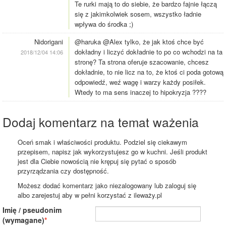
Te rurki mają to do siebie, że bardzo fajnie łączą
się z jakimkolwiek sosem, wszystko ładnie
wpływa do środka ;)
Nidorigani
@haruka @Alex tylko, że jak ktoś chce być
dokładny i liczyć dokładnie to po co wchodzi na ta
2018/12/04 14:06
stronę? Ta strona oferuje szacowanie, chcesz
dokładnie, to nie licz na to, że ktoś ci poda gotową
odpowiedź, weź wagę i warzy każdy posiłek.
Wtedy to ma sens inaczej to hipokryzja ????
Dodaj komentarz na temat ważenia
Oceń smak i właściwości produktu. Podziel się ciekawym
przepisem, napisz jak wykorzystujesz go w kuchni. Jeśli produkt
jest dla Ciebie nowością nie krępuj się pytać o sposób
przyrządzania czy dostępność.
Możesz dodać komentarz jako niezalogowany lub zaloguj się
albo zarejestuj aby w pełni korzystać z ileważy.pl
Imię / pseudonim
(wymagane)