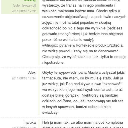
wystarczy, że trafisz na innego producenta i
[autor ilewazy.pl]
wielkość makaronu będzie inna. Chodzi tylko o
2011/08/18 17:22
oszacowanie objętości/wagi na podstawie naszych
zdjęć, nie można tutaj popadać w skrajną
dokładność bo nic z tego nie wyniknie (będziesz
gotowała trochę/krócej i już będzie inna objętość
przez różne wchłanianie wody).
@drugsx: pytanie w kontekście produktu/zdjęcia,
nie widzę powodu, żeby się na to denerwować.
Cieszę się, że wyjaśniasz co i jak, tylko te emocje
niepotrzebne.
Alex
Gdyby te wypowiedzi pana Macieja usłyszał jakiś
farmaceuta, nie wiem, co by mu się stało. Jak ja
2011/08/18 17:34
już widzę, jak Pan nadużywa słowa "szacować"
we wszystkich jego możliwych odmianach, to aż
dostaje białej gorączki. Niektrórzy są bardziej
dokładni od Pana, co, jeśli zachowują się tak też
w innych sprawach, bardzo dobrze o nich
świadczy.
haruka
Heh ja mam tak, ze albo mam na coś kompletna
olewke albo jak już coś robię to dokładnie ;) wiec