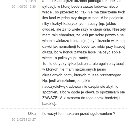
haruka
a mi dokladniejsze liczenie pomaga tez uniknac
sytuacji, w ktorej bede zawsze ladowac nieco
2011/08/20 12:30
wiecej, bo przeciez to i tak nie ma znaczenie tych
iles kcal w jedna czy druga strone. Albo podjania
niby niezbyt kalorycznych rzeczy (np. jakies
owoce), ale za to wiele razy w ciagu dnia. Niestety
mam taki charakter, ze jesli juz sobie pozwole na
wlasnie wieksza tolerancje (czyli liczenie wiekszej
dawki jak normalnej) to bede tak robic przy kazdej
okazji, bo w koncu zawsze lepiej nalozyc sobie
wiecej, a policzyc jak mniej...
To nie dotyczy tylko jedzenia, ale ogolnie sytuacji,
w ktorych nie mam narzuconych jasno
okreslonych norm, ktorych musze przestrzegac.
Np. jesli wiedzialam, ze jakis
nauczyciel/wykladowca nie czepia sie zbytnio
spoznien, albo w ogole je olewa to spoznialam sie
ZAWSZE. A z czasem do tego coraz bardziej i
bardziej...
Olka
Ile ważył ten makaron przed ugotowaniem ?
2012/02/29 21:27