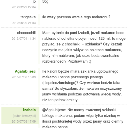
jo
50g
2012/02/29 22:04
tangeska
ile waży pszenna wersja tego makaronu?
2012/05/20 21:53
choccochili
Mam pytanie do pani Izabeli, jezeli makaron bede
nabierac chochelka o pojemnosci 125 ml, to moge
2013/07/04 11:34
przyjac, ze 2 chochelki = szklanka? Czy ksztalt
naczynia ma jakis wklyw na objetosc makaronu,
ktory nim nabieram, jak duze beda ewentualne
rozbierznosci? Pozdrawiam :)
Agalubijesc
Ile kalorii będzie miała szklanka ugotowanego
makaronu penne pszennego jesnego
2015/07/08 15:09
(niepelnoziarnistego)? Czy wartosc bedzie taka
sama? Bo slyszalam, że makaron oczyszczony
jasny wchłania podczas gotowania wiecej wody,
niż ten pełnoziarnisty.
Izabela
@Agalubijesc: Nie mamy zważonej szklanki
takiego makaronu, podam więc tylko różnicę w
[autor ilewazy.pl]
ilości pochłoniętej wody przez jasny oraz ciemny
2015/07/08 17:09
makaron penne.