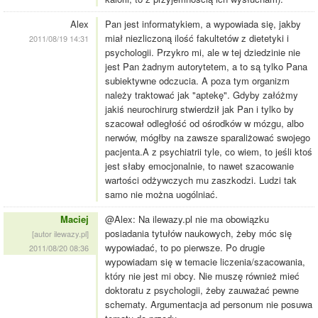
Alex
Pan jest informatykiem, a wypowiada się, jakby
miał niezliczoną ilość fakultetów z dietetyki i
2011/08/19 14:31
psychologii. Przykro mi, ale w tej dziedzinie nie
jest Pan żadnym autorytetem, a to są tylko Pana
subiektywne odczucia. A poza tym organizm
należy traktować jak "aptekę". Gdyby załóżmy
jakiś neurochirurg stwierdził jak Pan i tylko by
szacował odległość od ośrodków w mózgu, albo
nerwów, mógłby na zawsze sparaliżować swojego
pacjenta.A z psychiatrii tyle, co wiem, to jeśli ktoś
jest słaby emocjonalnie, to nawet szacowanie
wartości odżywczych mu zaszkodzi. Ludzi tak
samo nie można uogólniać.
Maciej
@Alex: Na ilewazy.pl nie ma obowiązku
posiadania tytułów naukowych, żeby móc się
[autor ilewazy.pl]
wypowiadać, to po pierwsze. Po drugie
2011/08/20 08:36
wypowiadam się w temacie liczenia/szacowania,
który nie jest mi obcy. Nie muszę również mieć
doktoratu z psychologii, żeby zauważać pewne
schematy. Argumentacja ad personum nie posuwa