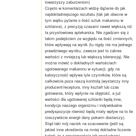
towarzyszy zaburzeniom)
Często w komentarzach widzę dążenie do jak
najdokładniejszego rezultatu (tak jak obecne w
tym wątku pytanie o ilość sztuk makaronu w
szklance), z precyzją czasami nawet większą niż
ta przysłowiowa aptekarska. Nie zgadzam się z
takim podejściem ze względu na ilość zmiennych,
które wpływają na wynik (tu nigdy nie ma jednego
prawdziwego wyniku, zawsze jest to zakres
wartości z mniejszą lub większą tolerancją). Nie
można mówić o dokładnych wartościach
ugotowanego makaronu w sytuacji, gdy na
kaloryczność wpływa tyle czynników, które są
całkowicie poza naszą kontrolą (wystarczy inny
producent/receptura, inny kształt lub czas
gotowania, który wpłynie na objętość, a już
wartości dla ugotowanej szklanki będą inne,
kondycja naszego organizmu i indywidualne
predyspozycje również będą miały wpływ na to ile
rzeczywiście energii dany pokarm dostarczy).
Stąd taki mój nacisk na szacowanie (jeśli są
jakieś inne określenia na mniej dokładne liczenie
kalorii, to z przyjemnością ich wysłucham).