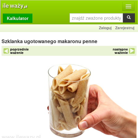
Kalkulator
Produkty
Zaloguj
Zarejestruj
Dziennik
Szklanka ugotowanego makaronu penne
Przelicznik
poprzednie
następne
ważenie
ważenie
Porównywarka
Porady
Słownik
O stronie
Kontakt