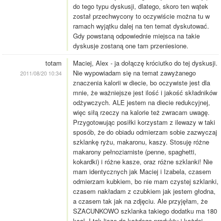
do tego typu dyskusji, dlatego, skoro ten wątek
został przechwycony to oczywiście można tu w
ramach wyjątku dalej na ten temat dyskutować.
Gdy powstaną odpowiednie miejsca na takie
dyskusje zostaną one tam przeniesione.
totam
Maciej, Alex - ja dołączę króciutko do tej dyskusji.
Nie wypowiadam się na temat zawyżanego
2011/08/20 10:34
znaczenia kalorii w diecie, bo oczywiste jest dla
mnie, że ważniejsze jest ilość i jakość składników
odżywczych. ALE jestem na diecie redukcyjnej,
więc siłą rzeczy na kalorie też zwracam uwagę.
Przygotowując posiłki korzystam z ilewazy w taki
sposób, że do obiadu odmierzam sobie zazwyczaj
szklankę ryżu, makaronu, kaszy. Stosuję różne
makarony pełnoziarniste (penne, spaghetti,
kokardki) i różne kasze, oraz różne szklanki! Nie
mam identycznych jak Maciej i Izabela, czasem
odmierzam kubkiem, bo nie mam czystej szklanki,
czasem nakładam z czubkiem jak jestem głodna,
a czasem tak jak na zdjęciu. Ale przyjęłam, że
SZACUNKOWO szklanka takiego dodatku ma 180
kcal. I tak liczę do każdego produktu i każdej