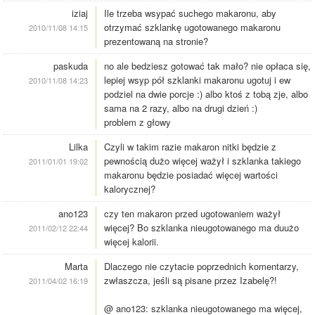
iziaj
Ile trzeba wsypać suchego makaronu, aby
otrzymać szklankę ugotowanego makaronu
2010/11/08 14:15
prezentowaną na stronie?
paskuda
no ale bedziesz gotować tak mało? nie opłaca się,
lepiej wsyp pół szklanki makaronu ugotuj i ew
2010/11/08 14:23
podziel na dwie porcje :) albo ktoś z tobą zje, albo
sama na 2 razy, albo na drugi dzień :)
problem z głowy
Lilka
Czyli w takim razie makaron nitki będzie z
pewnością dużo więcej ważył i szklanka takiego
2011/01/01 19:02
makaronu będzie posiadać więcej wartości
kalorycznej?
ano123
czy ten makaron przed ugotowaniem ważył
więcej? Bo szklanka nieugotowanego ma duużo
2011/02/12 22:44
więcej kalorii.
Marta
Dlaczego nie czytacie poprzednich komentarzy,
zwłaszcza, jeśli są pisane przez Izabelę?!
2011/04/02 16:19
@ ano123: szklanka nieugotowanego ma więcej,