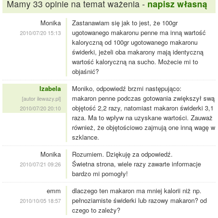
Mamy 33 opinie na temat ważenia -
napisz własną
Monika
Zastanawiam się jak to jest, że 100gr
ugotowanego makaronu penne ma inną wartość
2010/07/20 15:13
kaloryczną od 100gr ugotowanego makaronu
świderki, jeżeli oba makarony mają identyczną
wartość kaloryczną na sucho. Możecie mi to
objaśnić?
Izabela
Moniko, odpowiedź brzmi następująco:
makaron penne podczas gotowania zwiększył swą
[autor ilewazy.pl]
objętość 2,2 razy, natomiast makaron świderki 3,1
2010/07/20 20:10
raza. Ma to wpływ na uzyskane wartości. Zauważ
również, że objętościowo zajmują one inną wagę w
szklance.
Monika
Rozumiem. Dziękuję za odpowiedź.
Świetna strona, wiele razy zawarte informacje
2010/07/21 09:26
bardzo mi pomogły!
emm
dlaczego ten makaron ma mniej kalorii niż np.
pełnoziarniste świderki lub razowy makaron? od
2010/10/05 18:57
czego to zależy?