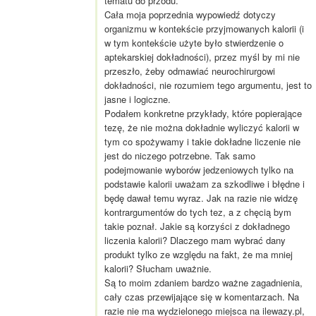
tematu do przodu.
Cała moja poprzednia wypowiedź dotyczy
organizmu w kontekście przyjmowanych kalorii (i
w tym kontekście użyte było stwierdzenie o
aptekarskiej dokładności), przez myśl by mi nie
przeszło, żeby odmawiać neurochirurgowi
dokładności, nie rozumiem tego argumentu, jest to
jasne i logiczne.
Podałem konkretne przykłady, które popierające
tezę, że nie można dokładnie wyliczyć kalorii w
tym co spożywamy i takie dokładne liczenie nie
jest do niczego potrzebne. Tak samo
podejmowanie wyborów jedzeniowych tylko na
podstawie kalorii uważam za szkodliwe i błędne i
będę dawał temu wyraz. Jak na razie nie widzę
kontrargumentów do tych tez, a z chęcią bym
takie poznał. Jakie są korzyści z dokładnego
liczenia kalorii? Dlaczego mam wybrać dany
produkt tylko ze względu na fakt, że ma mniej
kalorii? Słucham uważnie.
Są to moim zdaniem bardzo ważne zagadnienia,
cały czas przewijające się w komentarzach. Na
razie nie ma wydzielonego miejsca na ilewazy.pl,