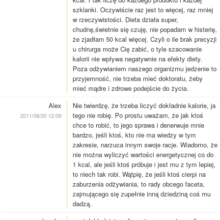
szklanki. Oczywiście raz jest to więcej, raz mniej
w rzeczywistości. Dieta działa super,
chudnę,świetnie się czuję, nie popadam w histerię,
że zjadłam 50 kcal więcej. Czyli o ile brak precyzji
u chirurga może Cię zabić, o tyle szacowanie
kalorii nie wpływa negatywnie na efekty diety.
Poza odżywianiem naszego organizmu jedzenie to
przyjemność, nie trzeba mieć doktoratu, żeby
mieć mądre i zdrowe podejście do życia.
Alex
Nie twierdzę, że trzeba liczyć dokładnie kalorie, ja
tego nie robię. Po prostu uważam, że jak ktoś
2011/08/20 12:09
chce to robić, to jego sprawa i denerwuje mnie
bardzo, jeśli ktoś, kto nie ma wiedzy w tym
zakresie, narzuca innym swoje racje. Wiadomo, że
nie można wyliczyć wartości energetycznej co do
1 kcal, ale jeśli ktoś próbuje i jest mu z tym lepiej,
to niech tak robi. Wątpię, że jeśli ktoś cierpi na
zaburzenia odżywiania, to rady obcego faceta,
zajmującego się zupełnie inną dziedziną coś mu
dadzą.