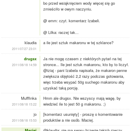
bo przed wsiąknięciem wody więcej się go
zmieściło w owym naczyniu.
@ emm: czyt. komentarz Izabeli.
@ Lilka: raczej tak...
klaudia
a ile jest sztuk makaronu w tej szklance?
2011/07/27 23:01
drugsx
Ja nie mogę czasem z niektórych pytań na tej
stronce... Ile jest sztuk makaronu, kto by to liczył.
2011/08/18 14:59
@iziaj - pani Izabela napisała, że makaron penne
zwiększa objętość 2,2 razy podczas gotowania,
więc trzeba wsypać 50g suchego makaronu aby
uzyskać taką porcję.
Mufffinka
Hmm ale drugsx. Nie wszyscy mają wagę, by
wiedzieć ile to jest 50 g makaronu. ;)
2011/08/18 15:22
jo
[komentarz usunięty] - proszę o komentowanie
produktów a nie osób. Maciej.
2011/08/18 15:53
Maciej
@klaudia: nie ma sensu liczenie takich rzeczy,