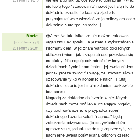
2011/08/18 18:13
nie lubię tego "szacowania" nawet jeśli się nie da
dokładnie określić ile kcal się zjadlo to
przynajmniej wole wiedzieć ze ja policzylam dość
dokładnie a nie "po lebkach" :]
Maciej
@Alex: No tak, tylko, że nie można traktować
organizmu jak apteki. Ja jestem z wykształcenia
[autor ilewazy.pl]
informatykiem, więc znam wartość dokładnych
2011/08/18 20:01
obliczeń i wiem, jak skrupulatność przekłada się
na efekty. Nie neguję dokładności w innych
dziedzinach życia i sam jestem jej zwolennikiem,
jednak proszę zwrócić uwagę, że używam słowa
szacowanie tylko w kontekście kalorii. I tutaj
dokładne liczenie jest moim zdaniem całkowicie
bez sensu.
Nagrodą za dokładne obliczenia w niektórych
dziedzinach może być lepiej działający projekt,
czy pochwała szefa, w przypadku super
dokładnego liczenia kalorii "nagrodą" będą
zaburzenia odżywania.. (to oczywiście duże
uproszczenie, jednak nie da się zaprzeczyć, że
nadmierne uwaga poświęcana kaloriom często