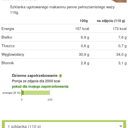
Szklanka ugotowanego makaronu penne pełnoziarnistego waży
110g.
100g
na zdjęciu (
110
g)
Energia
157 kcal
173 kcal
Białko
6,9 g
7,6 g
Tłuszcz
0,6 g
0,7 g
Węglowodany
30,9 g
34,0 g
Błonnik
2,8 g
3,1 g
Dzienne zapotrzebowanie
Porcja ze zdjęcia
dla 2000 kcal
pokaż dla mojego zapotrzebowania
energia (9 %)
0
100