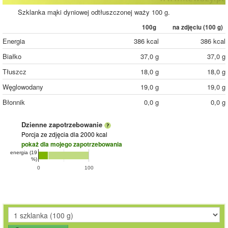
Szklanka mąki dyniowej odtłuszczonej waży 100 g.
100g
na zdjęciu (
100
g)
Energia
386 kcal
386 kcal
Białko
37,0 g
37,0 g
Tłuszcz
18,0 g
18,0 g
Węglowodany
19,0 g
19,0 g
Błonnik
0,0 g
0,0 g
Dzienne zapotrzebowanie
Porcja ze zdjęcia
dla 2000 kcal
pokaż dla mojego zapotrzebowania
energia (19
%)
0
100