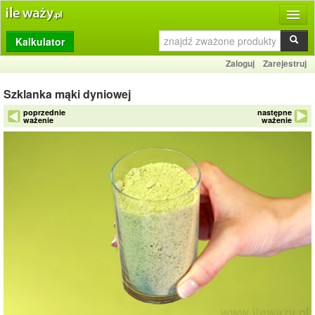
Kalkulator
Produkty
Zaloguj
Zarejestruj
Dziennik
Szklanka mąki dyniowej
Przelicznik
poprzednie
następne
ważenie
ważenie
Porównywarka
Porady
Słownik
O stronie
Kontakt