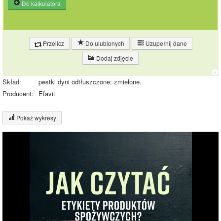
Do kalkulatora
Przelicz
Do ulubionych
Uzupełnij dane
Dodaj zdjęcie
Skład:
pestki dyni odtłuszczone; zmielone.
Producent:
Efavit
Pokaż wykresy
Wykres składu produktu
Białko (37%)
Tłuszcz (18%)
Węglowodany
26%
(19%)
37%
Pozostałe (26%)
19%
18%