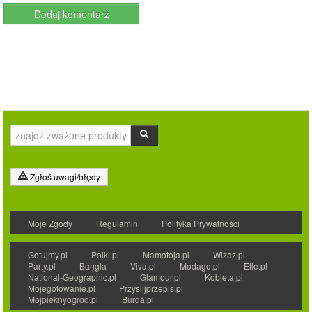
Zgłoś uwagi/błędy
Moje Zgody
Regulamin
Polityka Prywatności
Gotujmy.pl
Polki.pl
Mamotoja.pl
Wizaz.pl
Party.pl
Bangla
Viva.pl
Modago.pl
Elle.pl
National-Geographic.pl
Glamour.pl
Kobieta.pl
Mojegotowanie.pl
Przyslijprzepis.pl
Mojpieknyogrod.pl
Burda.pl