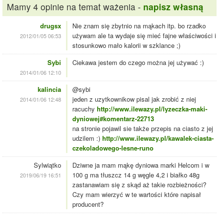
Mamy 4 opinie na temat ważenia -
napisz własną
drugsx
Nie znam się zbytnio na mąkach itp. bo rzadko
używam ale ta wydaje się mieć fajne właściwości i
2012/01/05 06:53
stosunkowo mało kalorii w szklance ;)
Sybi
Ciekawa jestem do czego można jej używać :)
2014/01/06 12:10
kalincia
@sybi
jeden z uzytkownikow pisal jak zrobić z niej
2014/01/06 12:48
racuchy
http://www.ilewazy.pl/lyzeczka-maki-
dyniowej#komentarz-22713
na stronie pojawil sie także przepis na ciasto z jej
udzilem :)
http://www.ilewazy.pl/kawalek-ciasta-
czekoladowego-lesne-runo
Sylwiątko
Dziwne ja mam mąkę dyniowa marki Helcom i w
100 g ma tłuszcz 14 g węgle 4,2 i białko 48g
2019/06/19 16:51
zastanawiam się z skąd aż takie rozbieżności?
Czy mam wierzyć w te wartości które napisał
producent?