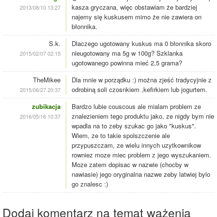
kasza gryczana, więc obstawiam że bardziej
2013/08/10 13:27
najemy się kuskusem mimo że nie zawiera on
błonnika.
S.k.
Dlaczego ugotowany kuskus ma 0 błonnika skoro
nieugotowany ma 5g w 100g? Szklanka
2015/02/07 02:15
ugotowanego powinna mieć 2,5 grama?
TheMikee
Dla mnie w porządku :) można zjeść tradycyjnie z
odrobiną soli czosnkiem ,kefirkiem lub jogurtem.
2015/06/27 20:37
zubikacja
Bardzo lubie couscous ale mialam problem ze
znalezieniem tego produktu jako, ze nigdy bym nie
2016/05/16 10:37
wpadla na to zeby szukac go jako "kuskus".
Wiem, ze to takie spolszczenie ale
przypuszczam, ze wielu innych uzytkownikow
rowniez moze miec problem z jego wyszukaniem.
Moze zatem dopisac w nazwie (chocby w
nawiasie) jego oryginalna nazwe zeby latwiej bylo
go znalesc :)
Dodaj komentarz na temat ważenia