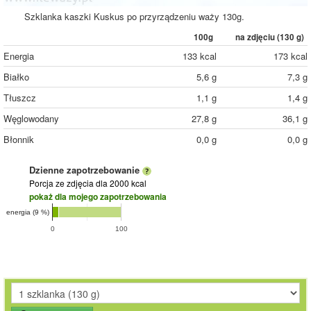
Szklanka kaszki Kuskus po przyrządzeniu waży 130g.
100g
na zdjęciu (
130
g)
Energia
133 kcal
173 kcal
Białko
5,6 g
7,3 g
Tłuszcz
1,1 g
1,4 g
Węglowodany
27,8 g
36,1 g
Błonnik
0,0 g
0,0 g
Dzienne zapotrzebowanie
Porcja ze zdjęcia
dla 2000 kcal
pokaż dla mojego zapotrzebowania
energia (9 %)
0
100