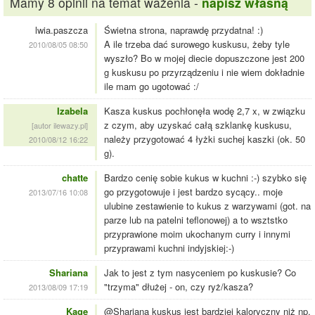
Mamy 8 opinii na temat ważenia -
napisz własną
lwia.paszcza
Świetna strona, naprawdę przydatna! :)
A ile trzeba dać surowego kuskusu, żeby tyle
2010/08/05 08:50
wyszło? Bo w mojej diecie dopuszczone jest 200
g kuskusu po przyrządzeniu i nie wiem dokładnie
ile mam go ugotować :/
Izabela
Kasza kuskus pochłonęła wodę 2,7 x, w związku
z czym, aby uzyskać całą szklankę kuskusu,
[autor ilewazy.pl]
należy przygotować 4 łyżki suchej kaszki (ok. 50
2010/08/12 16:22
g).
chatte
Bardzo cenię sobie kukus w kuchni :-) szybko się
go przygotowuje i jest bardzo sycący.. moje
2013/07/16 10:08
ulubine zestawienie to kukus z warzywami (got. na
parze lub na patelni teflonowej) a to wsztstko
przyprawione moim ukochanym curry i innymi
przyprawami kuchni indyjskiej:-)
Shariana
Jak to jest z tym nasyceniem po kuskusie? Co
"trzyma" dłużej - on, czy ryż/kasza?
2013/08/09 17:19
Kage
@Shariana kuskus jest bardziej kaloryczny niż np.