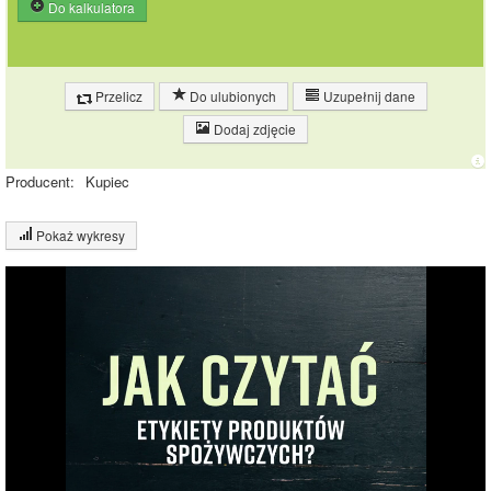
Do kalkulatora
Przelicz
Do ulubionych
Uzupełnij dane
Dodaj zdjęcie
Producent:
Kupiec
Pokaż wykresy
Wykres składu produktu
Białko (6%)
Tłuszcz (1%)
Węglowodany
(28%)
27.7%
Pozostałe (66%)
65.3%