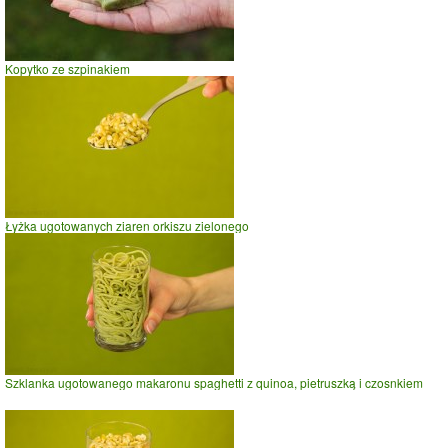
Kopytko ze szpinakiem
Łyżka ugotowanych ziaren orkiszu zielonego
Szklanka ugotowanego makaronu spaghetti z quinoa, pietruszką i czosnkiem