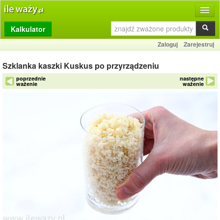
Kalkulator
Produkty
Zaloguj
Zarejestruj
Dziennik
Szklanka kaszki Kuskus po przyrządzeniu
Przelicznik
poprzednie
następne
ważenie
ważenie
Porównywarka
Porady
Słownik
O stronie
Kontakt