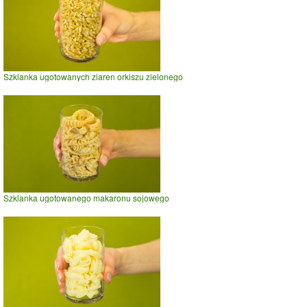
Szklanka ugotowanych ziaren orkiszu zielonego
Szklanka ugotowanego makaronu sojowego