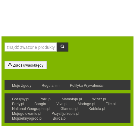
Zgłoś uwagi/błędy
Moje Zgody
Regulamin
Polityka Prywatności
Gotujmy.pl
Polki.pl
Mamotoja.pl
Wizaz.pl
Party.pl
Bangla
Viva.pl
Modago.pl
Elle.pl
National-Geographic.pl
Glamour.pl
Kobieta.pl
Mojegotowanie.pl
Przyslijprzepis.pl
Mojpieknyogrod.pl
Burda.pl