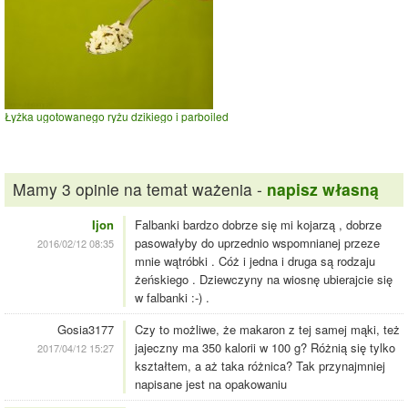
Łyżka ugotowanego ryżu dzikiego i parboiled
Mamy 3 opinie na temat ważenia -
napisz własną
Ijon
Falbanki bardzo dobrze się mi kojarzą , dobrze
pasowałyby do uprzednio wspomnianej przeze
2016/02/12 08:35
mnie wątróbki . Cóż i jedna i druga są rodzaju
żeńskiego . Dziewczyny na wiosnę ubierajcie się
w falbanki :-) .
Gosia3177
Czy to możliwe, że makaron z tej samej mąki, też
jajeczny ma 350 kalorii w 100 g? Różnią się tylko
2017/04/12 15:27
kształtem, a aż taka różnica? Tak przynajmniej
napisane jest na opakowaniu