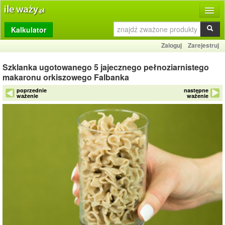
Kalkulator
Produkty
Zaloguj
Zarejestruj
Dziennik
Szklanka ugotowanego 5 jajecznego pełnoziarnistego
Przelicznik
makaronu orkiszowego Falbanka
poprzednie
następne
Porównywarka
ważenie
ważenie
Porady
Słownik
O stronie
Kontakt