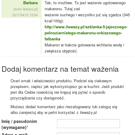
Barbara
Tak, to możliwe. To jest ważenie ugotowanego
makaronu. Tutaj zaś
[autor ilewazy.pl]
ważenie suchego i wszystko już się zgadza (345
2017/04/12 15:54
kcal/100g):
http://www.ilewazy.pl/szklanka-5-jajecznego-
pelnoziarnistego-makaronu-orkiszowego-
falbanka
Makaron w trakcie gotowania wchłania wodę i
zwiększa objętość.
Dodaj komentarz na temat ważenia
Oceń smak i właściwości produktu. Podziel się ciekawym
przepisem, napisz jak wykorzystujesz go w kuchni. Jeśli produkt
jest dla Ciebie nowością nie krępuj się pytać o sposób
przyrządzania czy dostępność.
Możesz dodać komentarz jako niezalogowany lub zaloguj się
albo zarejestuj aby w pełni korzystać z ileważy.pl
Imię / pseudonim
(wymagane)
Adres e-mail: