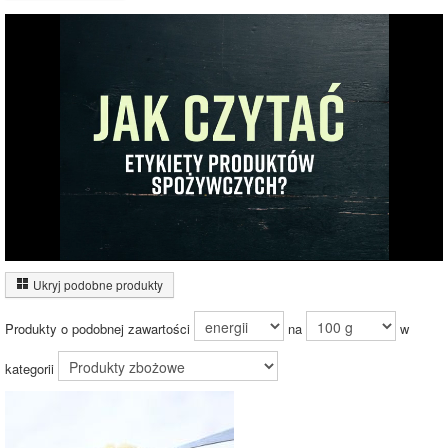
Wykres składu produktu
Białko (5%)
Tłuszcz (1%)
Węglowodany
(28%)
28%
Pozostałe (66%)
66%
Wykres źródeł energii produktu
Energia z białek
(15%)
Ukryj podobne produkty
15.2%
Energia z
tłuszczów (4%)
Produkty o podobnej zawartości
na
w
Energia z
węglowodanów
(80%)
kategorii
80.8%