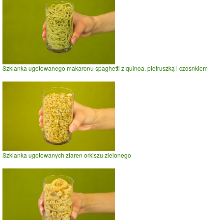
Szklanka ugotowanego makaronu spaghetti z quinoa, pietruszką i czosnkiem
Szklanka ugotowanych ziaren orkiszu zielonego