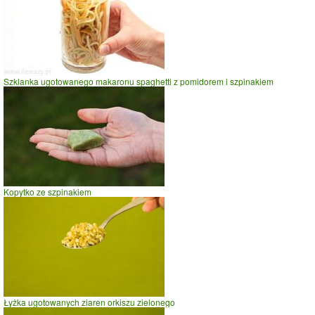
Szklanka ugotowanego makaronu spaghetti z pomidorem i szpinakiem
Kopytko ze szpinakiem
Łyżka ugotowanych ziaren orkiszu zielonego