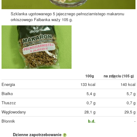
Szklanka ugotowanego 5 jajecznego pełnoziarnistego makaronu
orkiszowego Falbanka waży 105 g.
100g
na zdjęciu (
105
g)
Energia
133 kcal
140 kcal
Białko
5,4 g
5,7 g
Tłuszcz
0,7 g
0,7 g
Węglowodany
28,1 g
29,5 g
Błonnik
b.d.
-
Dzienne zapotrzebowanie