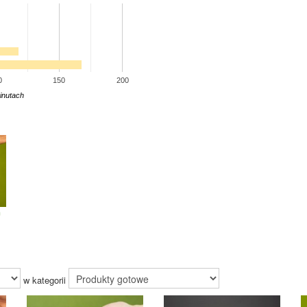
0
150
200
inutach
m
w kategorii