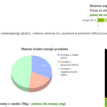
Dzienne za
Porcja ze zd
pokaż dla m
energia (26 %)
0
 zawierającego gluten), mielone nasiona lnu uzyskane w procesie odtłuszcza
Wykres źródeł energii produktu
Energia z białek
(32%)
Energia z
tłuszczów (20%)
32%
Energia z
48%
węglowodanów
(48%)
20%
osoby o wadze
70
kg -
zobacz dla swojej wagi