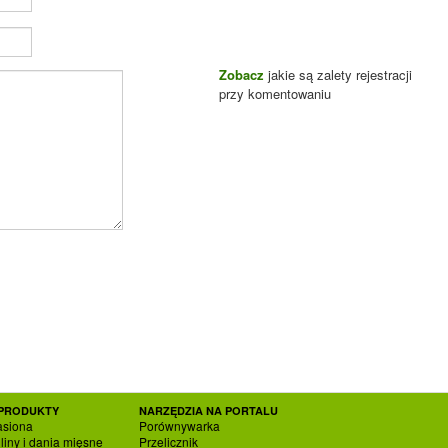
Zobacz
jakie są zalety rejestracji
przy komentowaniu
PRODUKTY
NARZĘDZIA NA PORTALU
asiona
Porównywarka
liny i dania mięsne
Przelicznik