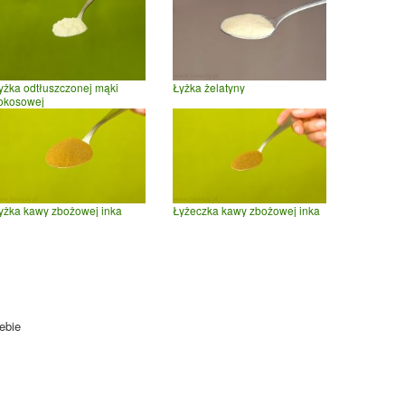
yżka odtłuszczonej mąki
Łyżka żelatyny
okosowej
yżka kawy zbożowej inka
Łyżeczka kawy zbożowej inka
ebie