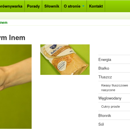
orównywarka
Porady
Słownik
O stronie
Kontakt
 lnem
tym lnem
Energia
Białko
Tłuszcz
Kwasy tłuszczowe
nasycone
Węglowodany
Cukry proste
Błonnik
Sól