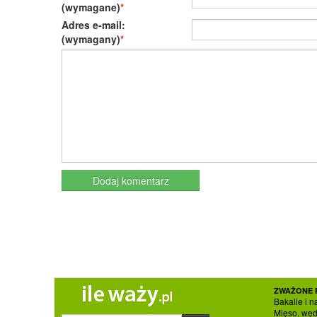
(wymagane)
Adres e-mail:
(wymagany)
ZWAŻONE 
Bakalie i n
Mięso, węd