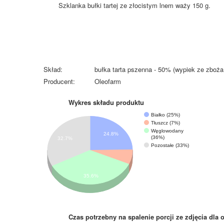
Szklanka bułki tartej ze złocistym lnem waży 150 g.
Skład:
bułka tarta pszenna - 50% (wypiek ze zboża
Producent:
Oleofarm
Wykres składu produktu
Białko (25%)
Tłuszcz (7%)
Węglowodany
24.8%
(36%)
32.7%
Pozostałe (33%)
35.6%
Czas potrzebny na spalenie porcji ze zdjęcia
dla 