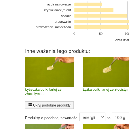
jazda na rowerze
szybki taniec,trucht
spacer
prasowanie
prowadzenie samochodu
0
50
10
czas w m
Inne ważenia tego produktu:
Łyżeczka bułki tartej ze
Łyżka bułki tartej ze złocisty
złocistym lnem
lnem
Ukryj podobne produkty
Produkty o podobnej zawartości
na