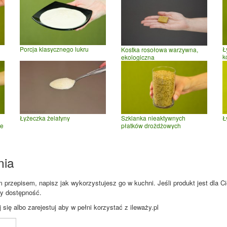
Porcja klasycznego lukru
Ł
Kostka rosołowa warzywna,
k
ekologiczna
Łyżeczka żelatyny
Szklanka nieaktywnych
Ł
ie
płatków drożdżowych
nia
przepisem, napisz jak wykorzystujesz go w kuchni. Jeśli produkt jest dla Ci
zy dostępność.
ię albo zarejestuj aby w pełni korzystać z ileważy.pl