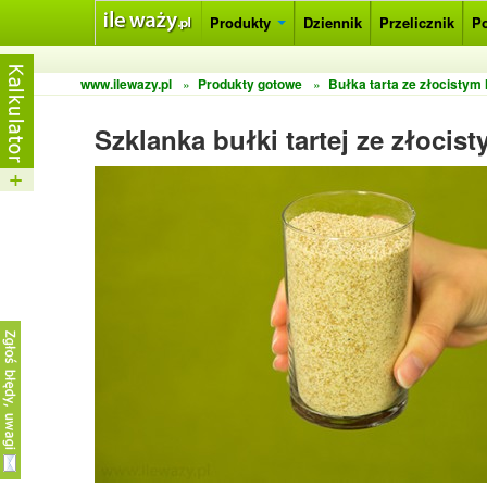
Produkty
Dziennik
Przelicznik
P
www.ilewazy.pl
»
Produkty gotowe
»
Bułka tarta ze złocistym
Szklanka bułki tartej ze złocis