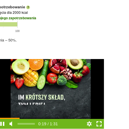
potrzebowanie
jęcia
dla 2000 kcal
ojego zapotrzebowania
100
nia – 50%.
0:19 / 1:31