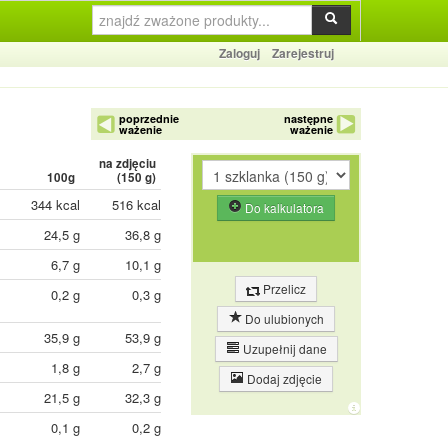
Zaloguj
Zarejestruj
poprzednie
następne
ważenie
ważenie
na zdjęciu
100g
(
150
g)
344 kcal
516 kcal
Do kalkulatora
24,5 g
36,8 g
6,7 g
10,1 g
Przelicz
0,2 g
0,3 g
Do ulubionych
35,9 g
53,9 g
Uzupełnij dane
1,8 g
2,7 g
Dodaj zdjęcie
21,5 g
32,3 g
0,1 g
0,2 g