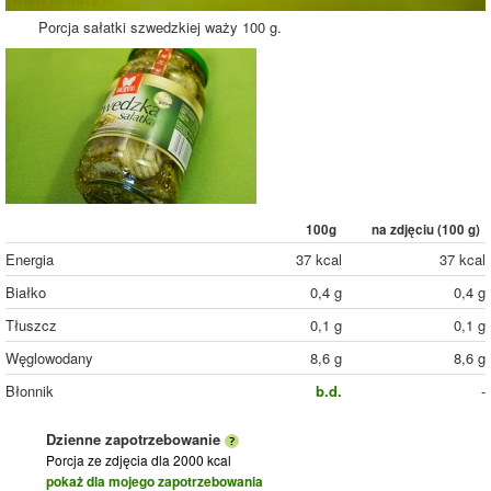
Porcja sałatki szwedzkiej waży 100 g.
100g
na zdjęciu (
100
g)
Energia
37 kcal
37 kcal
Białko
0,4 g
0,4 g
Tłuszcz
0,1 g
0,1 g
Węglowodany
8,6 g
8,6 g
Błonnik
b.d.
-
Dzienne zapotrzebowanie
Porcja ze zdjęcia
dla 2000 kcal
pokaż dla mojego zapotrzebowania