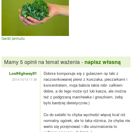
Garść jarmużu
Mamy 5 opinii na temat ważenia -
napisz własną
LostHighway91
Dobrze komponuje się z gulaszem np taki z
naczosnkowanej piersi z kurczaka, pieczarkami i
2014/10/13 11:38
koncentratem, moja babcia takie robi- całkiem
dobre, a do tego może ryż lub kasza, ale można
też z podgrzaną marchewka i groszkiem, żeby
było bardziej dietetycznie:)
Co do sałatki to chyba wychodzi więcej kcal niż
normalny ogórek, ale to taka różnica, że chyba nie
warto się przejmować i dla urozmaicenia to