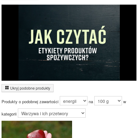
Wykres składu produktu
Węglowodany
(9%)
9%
Pozostałe (91%)
91%
Wykres źródeł energii produktu
Energia z białek
(4%)
Ukryj podobne produkty
Energia z
tłuszczów (2%)
Produkty o podobnej zawartości
na
w
Energia z
węglowodanów
(93%)
kategorii
93.9%