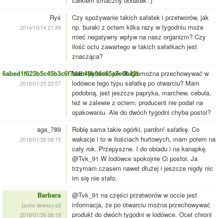
całkiem smaczny dodatek :)
Ryś
Czy spożywanie takich sałatek i przetworów, jak
np. buraki z octem kilka razy w tygodniu może
2014/10/14 21:49
mieć negatywny wpływ na nasz organizm? Czy
ilość octu zawartego w takich sałatkach jest
znacząca?
6abed1f623b5c45b3c6f7adb49b34c65a7e0b42b
Mam pytanie, jak długo można przechowywać w
lodówce tego typu sałatkę po otwarciu? Mam
2018/01/25 23:57
podobną, jest jeszcze papryka, marchew, cebula,
też w zalewie z octem; producent nie podał na
opakowaniu. Ale do dwóch tygodni chyba postoi?
aga_789
Robię sama takie ogórki, pardon! sałatkę. Co
wakacje i to w ilościach hurtowych, mam potem na
2018/01/26 08:15
cały rok. Przepyszne. I do obiadu i na kanapkę.
@Tvk_91 W lodówce spokojnie Ci postoi. Ja
trzymam czasem nawet dłużej i jeszcze nigdy nic
im się nie stało.
Barbara
@Tvk_91 na części przetworów w occie jest
informacja, że po otwarciu można przechowywać
[autor ilewazy.pl]
produkt do dwóch tygodni w lodówce. Ocet chroni
2018/01/26 08:19