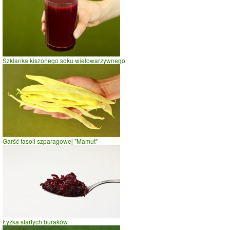
Szklanka kiszonego soku wielowarzywnego
Garść fasoli szparagowej "Mamut"
Łyżka startych buraków