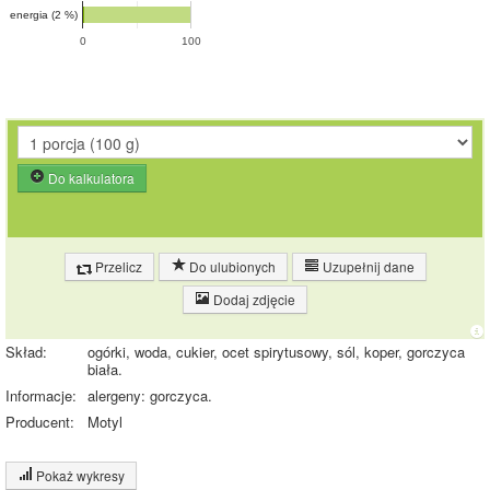
energia (2 %)
0
100
Do kalkulatora
Przelicz
Do ulubionych
Uzupełnij dane
Dodaj zdjęcie
Skład:
ogórki, woda, cukier, ocet spirytusowy, sól, koper, gorczyca
biała.
Informacje:
alergeny: gorczyca.
Producent:
Motyl
Pokaż wykresy