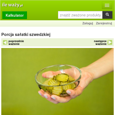
Kalkulator
Produkty
Zaloguj
Zarejestruj
Dziennik
Porcja sałatki szwedzkiej
Przelicznik
poprzednie
następne
ważenie
ważenie
Porównywarka
Porady
Słownik
O stronie
Kontakt