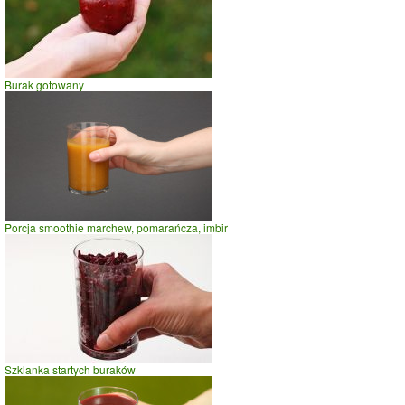
Czas potrzebny na spalenie porcji ze zdjęcia
dla osoby o
wadze
70
kg -
zobacz dla swojej wagi
jazda na rowerze
Burak gotowany
szybki taniec,trucht
spacer
prasowanie
prowadzenie samochodu
0
5
10
czas w minutach
Porcja smoothie marchew, pomarańcza, imbir
Szklanka startych buraków