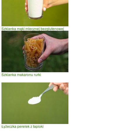
Szklanka mąki mlecznej bezglutenowej
Szklanka makaronu rurki
Łyżeczka perełek z tapioki