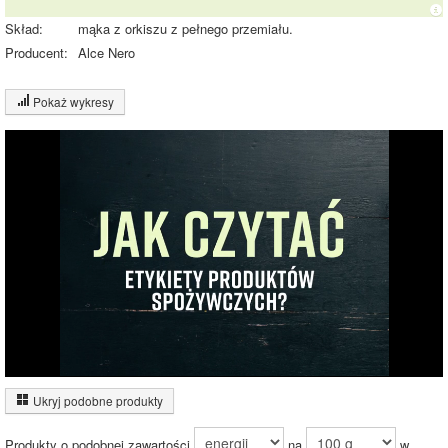
Skład:
mąka z orkiszu z pełnego przemiału.
Producent:
Alce Nero
Pokaż wykresy
Wykres składu produktu
Białko (14%)
Tłuszcz (2%)
14%
17%
Węglowodany
(67%)
Pozostałe (17%)
67%
Wykres źródeł energii produktu
Energia z białek
(17%)
Ukryj podobne produkty
17%
Energia z
tłuszczów (4%)
Produkty o podobnej zawartości
na
w
Energia z