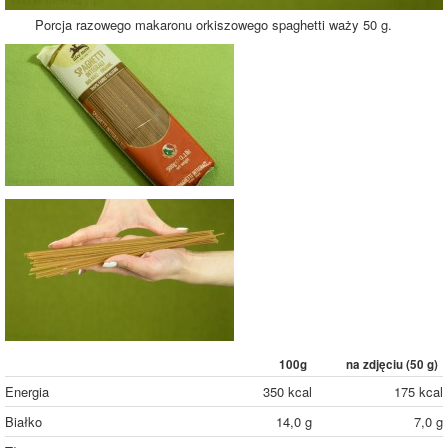
Porcja razowego makaronu orkiszowego spaghetti waży 50 g.
100g
na zdjęciu (
50
g)
Energia
350 kcal
175 kcal
Białko
14,0 g
7,0 g