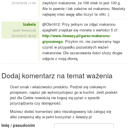
zwykłym makaronie, że 109 nitek to jest 100 g.
2016/05/06 11:54
Ale to pewnie i tak zależne od makaronu. Niestety
najlepiej mieć wagę albo liczyć te nitki :(.
Izabela
@Ola1612: Przy jednym ze zdjęć makaronu
spaghetti znajduje się moneta o wartości 5 zł:
[autor ilewazy.pl]
http://www.ilewazy.pl/garsc-makaronu-
2016/05/07 06:02
gryczanego
. Przykro mi, nie zamierzamy tego
czynić w przypadku pozostałych ważeń
makaronów. Dla oszacowania ilości służy drugie
zdjęcie z moją dłonią.
Dodaj komentarz na temat ważenia
Oceń smak i właściwości produktu. Podziel się ciekawym
przepisem, napisz jak wykorzystujesz go w kuchni. Jeśli produkt
jest dla Ciebie nowością nie krępuj się pytać o sposób
przyrządzania czy dostępność.
Możesz dodać komentarz jako niezalogowany lub zaloguj się
albo zarejestuj aby w pełni korzystać z ileważy.pl
Imię / pseudonim