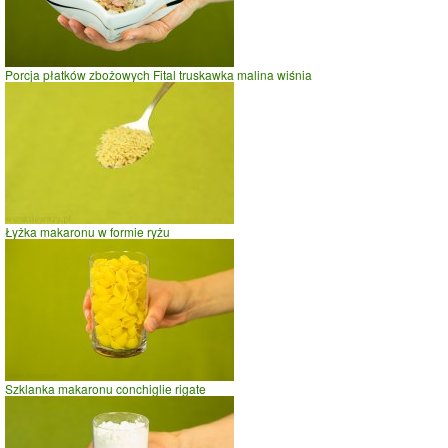
Porcja płatków zbożowych Fital truskawka malina wiśnia
Łyżka makaronu w formie ryżu
Szklanka makaronu conchiglie rigate