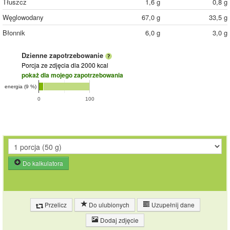
Tłuszcz
1,6 g
0,8 g
Węglowodany
67,0 g
33,5 g
Błonnik
6,0 g
3,0 g
Dzienne zapotrzebowanie
Porcja ze zdjęcia
dla 2000 kcal
pokaż dla mojego zapotrzebowania
energia (9 %)
0
100
Do kalkulatora
Przelicz
Do ulubionych
Uzupełnij dane
Dodaj zdjęcie