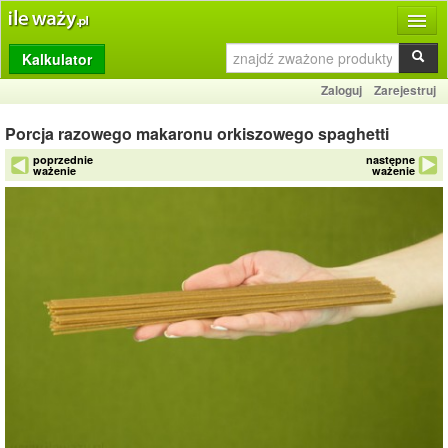
Kalkulator
Produkty
Zaloguj
Zarejestruj
Dziennik
Porcja razowego makaronu orkiszowego spaghetti
Przelicznik
poprzednie
następne
ważenie
ważenie
Porównywarka
Porady
Słownik
O stronie
Kontakt