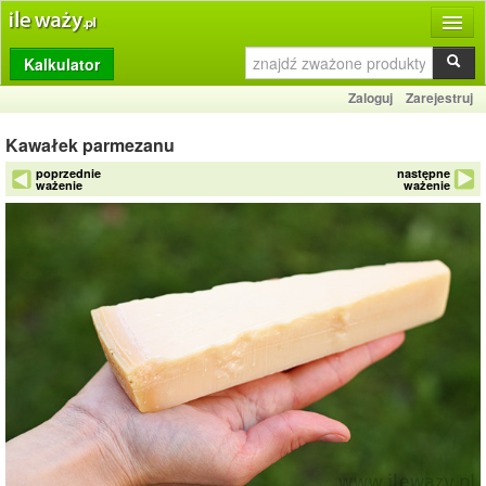
Kalkulator
Produkty
Zaloguj
Zarejestruj
Dziennik
Kawałek parmezanu
Przelicznik
poprzednie
następne
ważenie
ważenie
Porównywarka
Porady
Słownik
O stronie
Kontakt