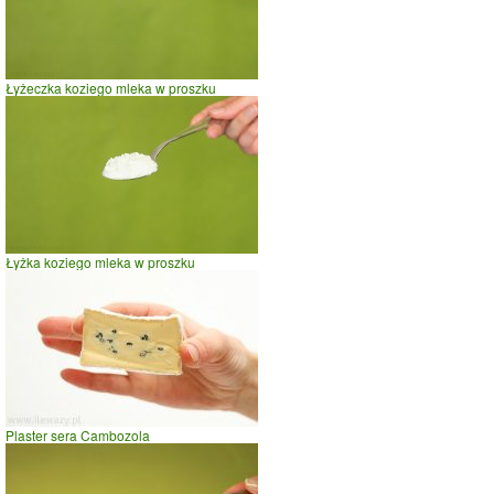
0
100
200
czas w minutach
Łyżeczka koziego mleka w proszku
Łyżka koziego mleka w proszku
Plaster sera Cambozola