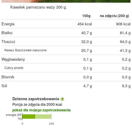
Kawałek parmezanu waży 200 g.
100g
na zdjęciu (
200
g)
Energia
454 kcal
908 kcal
Białko
40,7 g
81,4 g
Tłuszcz
32,0 g
64,0 g
Kwasy tłuszczowe nasycone
20,7 g
41,3 g
Węglowodany
0,1 g
0,2 g
Cukry proste
0,1 g
0,2 g
Błonnik
0,0 g
0,0 g
Sól
4,7 g
9,3 g
Dzienne zapotrzebowanie
Porcja ze zdjęcia
dla 2000 kcal
pokaż dla mojego zapotrzebowania
energia (45
%)
0
100