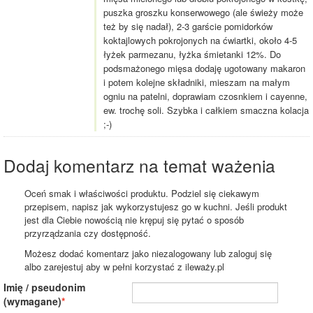
puszka groszku konserwowego (ale świeży może
też by się nadał), 2-3 garście pomidorków
koktajlowych pokrojonych na ćwiartki, około 4-5
łyżek parmezanu, łyżka śmietanki 12%. Do
podsmażonego mięsa dodaję ugotowany makaron
i potem kolejne składniki, mieszam na małym
ogniu na patelni, doprawiam czosnkiem i cayenne,
ew. trochę soli. Szybka i całkiem smaczna kolacja
;-)
Dodaj komentarz na temat ważenia
Oceń smak i właściwości produktu. Podziel się ciekawym
przepisem, napisz jak wykorzystujesz go w kuchni. Jeśli produkt
jest dla Ciebie nowością nie krępuj się pytać o sposób
przyrządzania czy dostępność.
Możesz dodać komentarz jako niezalogowany lub zaloguj się
albo zarejestuj aby w pełni korzystać z ileważy.pl
Imię / pseudonim
(wymagane)