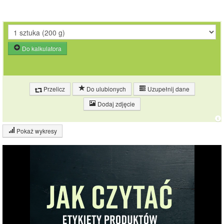
Do kalkulatora
Przelicz
Do ulubionych
Uzupełnij dane
Dodaj zdjęcie
Pokaż wykresy
Wykres składu produktu
Białko (41%)
Tłuszcz (32%)
Sól (5%)
22.8%
Pozostałe (23%)
40.6%
31.7%