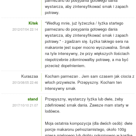
parmezanu do posypania gotowego dania
wystarcza, aby zintensyfikować smak i zapach
potrawy.
Kitek
"Według mnie, już łyżeczka / łyżka startego
parmezanu do posypania gotowego dania
2012/07/04 22:14
wystarcza, aby zintensyfikować smak i zapach
potrawy." - zgadzam się. Łyżka takiego sera na
makaronie jest super mocno wyczuwalna. Smak
na tyle intensywny, że przy większych ilościach
niepotrzebnie zdominowałby potrawę, a ma być
przecież dopełnieniem.
Kuraszaa
Kocham parmezan . Jem sam czasem jak ciocia z
włoch przywiezie. Przepyszny. Kocham ten
2013/08/05 22:46
intensywny smak
stand
Przepyszny, wystarczy łyżka lub dwie, żeby
zdefiniować smak dania. Zawsze mam starty w
2017/10/10 21:07
lodówce.
Moja ostatnia kompozycja (dla dwóch osób): dwie
porcje makaronu pełnoziarnistego, około 100g
mięsa mielonego lub drobiu pokrojonego w kostkę,