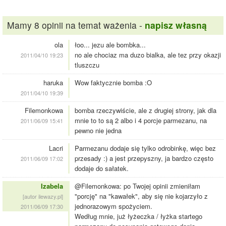
Mamy 8 opinii na temat ważenia -
napisz własną
ola
łoo... jezu ale bombka...
no ale chociaz ma duzo bialka, ale tez przy okazji
2011/04/10 19:23
tluszczu
haruka
Wow faktycznie bomba :O
2011/04/10 19:39
Filemonkowa
bomba rzeczywiście, ale z drugiej strony, jak dla
mnie to to są 2 albo i 4 porcje parmezanu, na
2011/06/09 15:41
pewno nie jedna
Lacri
Parmezanu dodaje się tylko odrobinkę, więc bez
przesady :) a jest przepyszny, ja bardzo często
2011/06/09 17:02
dodaje do sałatek.
Izabela
@Filemonkowa: po Twojej opinii zmieniłam
"porcję" na "kawałek", aby się nie kojarzyło z
[autor ilewazy.pl]
jednorazowym spożyciem.
2011/06/09 17:30
Według mnie, już łyżeczka / łyżka startego