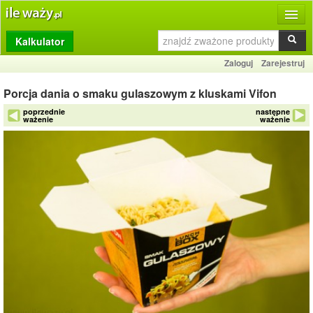
Kalkulator
Produkty
Zaloguj
Zarejestruj
Dziennik
Porcja dania o smaku gulaszowym z kluskami Vifon
Przelicznik
poprzednie
następne
ważenie
ważenie
Porównywarka
Porady
Słownik
O stronie
Kontakt