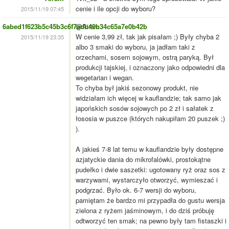
cenie i ile opcji do wyboru?
2015/11/19 07:45
6abed1f623b5c45b3c6f7adb49b34c65a7e0b42b
@Airam
W cenie 3,99 zł, tak jak pisałam ;) Były chyba 2
2015/11/19 23:35
albo 3 smaki do wyboru, ja jadłam taki z
orzechami, sosem sojowym, ostrą paryką. Był
produkcji tajskiej, i oznaczony jako odpowiedni dla
wegetarian i wegan.
To chyba był jakiś sezonowy produkt, nie
widziałam ich więcej w kauflandzie; tak samo jak
japońskich sosów sojowych po 2 zł i sałatek z
łososia w puszce (których nakupiłam 20 puszek ;)
).
A jakieś 7-8 lat temu w kauflandzie były dostępne
azjatyckie dania do mikrofalówki, prostokątne
pudełko i dwie saszetki: ugotowany ryż oraz sos z
warzywami, wystarczyło otworzyć, wymieszać i
podgrzać. Było ok. 6-7 wersji do wyboru,
pamiętam że bardzo mi przypadła do gustu wersja
zielona z ryżem jaśminowym, i do dziś próbuję
odtworzyć ten smak; na pewno były tam fistaszki i