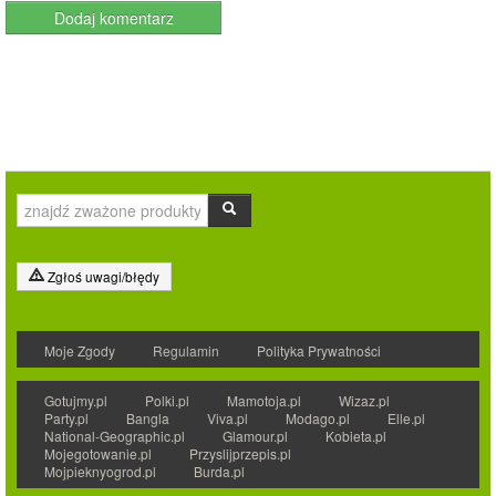
Zgłoś uwagi/błędy
Moje Zgody
Regulamin
Polityka Prywatności
Gotujmy.pl
Polki.pl
Mamotoja.pl
Wizaz.pl
Party.pl
Bangla
Viva.pl
Modago.pl
Elle.pl
National-Geographic.pl
Glamour.pl
Kobieta.pl
Mojegotowanie.pl
Przyslijprzepis.pl
Mojpieknyogrod.pl
Burda.pl