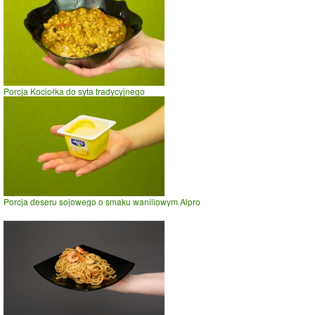
Porcja Kociołka do syta tradycyjnego
Porcja deseru sojowego o smaku waniliowym Alpro