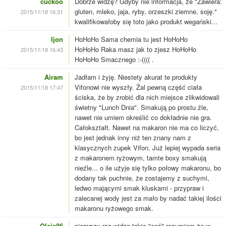
cuckoo
Dobrze widzę? Gdyby nie informacja, że "Zawiera:
gluten, mleko, jaja, ryby, orzeszki ziemne, soję."
2015/11/18 16:31
kwalifikowałoby się toto jako produkt wegański...
Ijon
HoHoHo Sama chemia tu jest HoHoHo
HoHoHo Raka masz jak to zjesz HoHoHo
2015/11/18 16:43
HoHoHo Smacznego :-(((( .
Airam
Jadłam i żyję. Niestety akurat te produkty
Vifonowi nie wyszły. Żal pewną część ciała
2015/11/18 17:47
ściska, że by zrobić dla nich miejsce zlikwidowali
świetny "Lunch Dnia". Smakują po prostu źle,
nawet nie umiem określić co dokładnie nie gra.
Całokształt. Nawet na makaron nie ma co liczyć,
bo jest jednak inny niż ten znany nam z
klasycznych zupek Vifon. Już lepiej wypada seria
z makaronem ryżowym, tamte boxy smakują
nieźle... o ile użyje się tylko połowy makaronu, bo
dodany tak puchnie, że zostajemy z suchymi,
ledwo mającymi smak kluskami - przypraw i
zalecanej wody jest za mało by nadać takiej ilości
makaronu ryżowego smak.
Olcia86
pierwszy raz widzę takie "coś".rozumiem że w