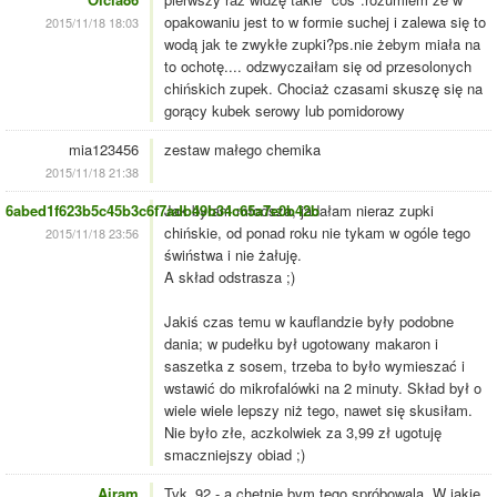
opakowaniu jest to w formie suchej i zalewa się to
2015/11/18 18:03
wodą jak te zwykłe zupki?ps.nie żebym miała na
to ochotę.... odzwyczaiłam się od przesolonych
chińskich zupek. Chociaż czasami skuszę się na
gorący kubek serowy lub pomidorowy
mia123456
zestaw małego chemika
2015/11/18 21:38
6abed1f623b5c45b3c6f7adb49b34c65a7e0b42b
Jak byłam młodsza, jadałam nieraz zupki
chińskie, od ponad roku nie tykam w ogóle tego
2015/11/18 23:56
świństwa i nie żałuję.
A skład odstrasza ;)
Jakiś czas temu w kauflandzie były podobne
dania; w pudełku był ugotowany makaron i
saszetka z sosem, trzeba to było wymieszać i
wstawić do mikrofalówki na 2 minuty. Skład był o
wiele wiele lepszy niż tego, nawet się skusiłam.
Nie było złe, aczkolwiek za 3,99 zł ugotuję
smaczniejszy obiad ;)
Airam
Tvk_92 - a chetnie bym tego spróbowala. W jakie