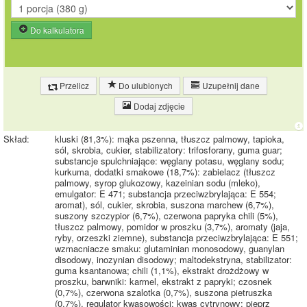
Do kalkulatora
Przelicz
Do ulubionych
Uzupełnij dane
Dodaj zdjęcie
Skład:
kluski (81,3%): mąka pszenna, tłuszcz palmowy, tapioka,
sól, skrobia, cukier, stabilizatory: trifosforany, guma guar;
substancje spulchniające: węglany potasu, węglany sodu;
kurkuma, dodatki smakowe (18,7%): zabielacz (tłuszcz
palmowy, syrop glukozowy, kazeinian sodu (mleko),
emulgator: E 471; substancja przeciwzbrylająca: E 554;
aromat), sól, cukier, skrobia, suszona marchew (6,7%),
suszony szczypior (6,7%), czerwona papryka chili (5%),
tłuszcz palmowy, pomidor w proszku (3,7%), aromaty (jaja,
ryby, orzeszki ziemne), substancja przeciwzbrylająca: E 551;
wzmacniacze smaku: glutaminian monosodowy, guanylan
disodowy, inozynian disodowy; maltodekstryna, stabilizator:
guma ksantanowa; chili (1,1%), ekstrakt drożdżowy w
proszku, barwniki: karmel, ekstrakt z papryki; czosnek
(0,7%), czerwona szalotka (0,7%), suszona pietruszka
(0,7%), regulator kwasowości: kwas cytrynowy; pieprz