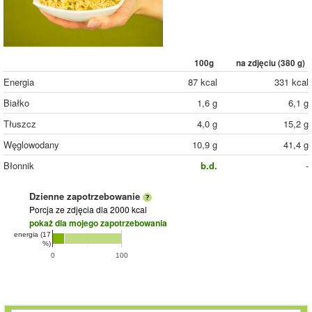
100g
na zdjęciu (
380
g)
Energia
87 kcal
331 kcal
Białko
1,6 g
6,1 g
Tłuszcz
4,0 g
15,2 g
Węglowodany
10,9 g
41,4 g
Błonnik
b.d.
-
Dzienne zapotrzebowanie
Porcja ze zdjęcia
dla 2000 kcal
pokaż dla mojego zapotrzebowania
energia (17
%)
0
100