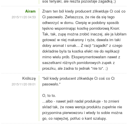
sos teriyaki, ale reszta pozostaje zagadką ;)
Airam
Znam ten ból kiedy producent zlikwiduje Ci coś co
Ci pasowało. Zwłaszcza, że nie da się tego
2015/11/20 04:53
odtworzyć w domu. Cierpię w podobny sposób
tęskno wspominając kostkę pomidorową Knorr.
Tak, tak, zupę można zrobić inaczej, ale ja lubiłam
gotować w niej makarony i ryże, dawała im taki
dobry aromat i smak... Z racji "zagadki" z czego
dokładnie była ta kostka efekt nie do replikacji
mimo wielu prób. Eksperymentowałam nawet z
saszetkami różnych pomidorowych zupek z
proszku, ale żadna to jednak "nie to". ;)
Króliczę
"ból kiedy producent zlikwiduje Ci coś co Ci
pasowało."
2015/11/20 09:01
O, to to.
...albo - nawet jeśli nadal produkuje - to zmieni
skład tak, że nowa wersja produktu zupełnie nie
przypomina pierwowzoru i wtedy to sobie można
go, co najwyżej, potłuc o kant szalupy.