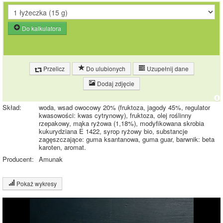
Do kalkulatora
Przelicz
Do ulubionych
Uzupełnij dane
Dodaj zdjęcie
Skład:
woda, wsad owocowy 20% (fruktoza, jagody 45%, regulator
kwasowości: kwas cytrynowy), fruktoza, olej roślinny
rzepakowy, mąka ryżowa (1,18%), modyfikowana skrobia
kukurydziana E 1422, syrop ryżowy bio, substancje
zagęszczające: guma ksantanowa, guma guar, barwnik: beta
karoten, aromat.
Producent:
Amunak
Pokaż wykresy
Wykres składu produktu
Wykres źródeł energii produktu