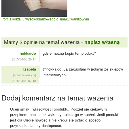
Porcja koktajlu wysokobiałkowego o smaku waniliowym
Mamy 2 opinie na temat ważenia -
napisz własną
hokkaido
gdzie można kupić ten produkt?
2015/04/08 20:11
Izabela
@hokkaido: Ja zakupiłam w jednym ze sklepów
internetowych.
[autor ilewazy.pl]
2015/04/09 07:18
Dodaj komentarz na temat ważenia
Oceń smak i właściwości produktu. Podziel się ciekawym
przepisem, napisz jak wykorzystujesz go w kuchni. Jeśli produkt
jest dla Ciebie nowością nie krępuj się pytać o sposób
przyrządzania czy dostępność.