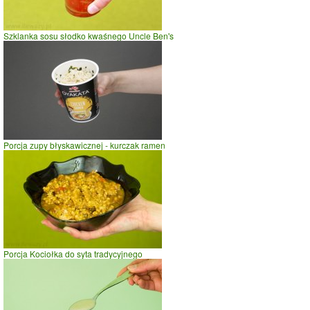
Szklanka sosu słodko kwaśnego Uncle Ben's
Porcja zupy błyskawicznej - kurczak ramen
Porcja Kociołka do syta tradycyjnego