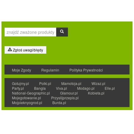
Zgłoś uwagi/błędy
Moje Zgody
Regulamin
Polityka Prywatności
Gotujmy.pl
Polki.pl
Mamotoja.pl
Wizaz.pl
Party.pl
Bangla
Viva.pl
Modago.pl
Elle.pl
National-Geographic.pl
Glamour.pl
Kobieta.pl
Mojegotowanie.pl
Przyslijprzepis.pl
Mojpieknyogrod.pl
Burda.pl