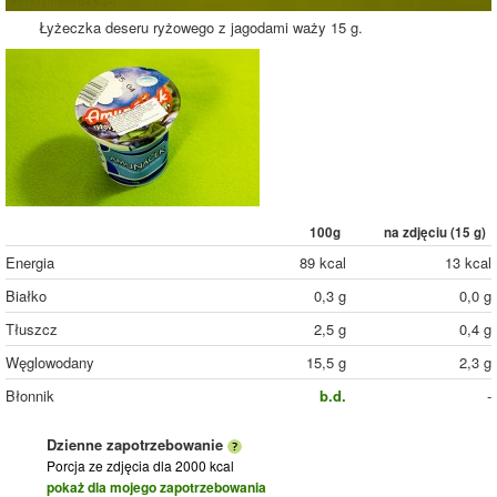
Łyżeczka deseru ryżowego z jagodami waży 15 g.
100g
na zdjęciu (
15
g)
Energia
89 kcal
13 kcal
Białko
0,3 g
0,0 g
Tłuszcz
2,5 g
0,4 g
Węglowodany
15,5 g
2,3 g
Błonnik
b.d.
-
Dzienne zapotrzebowanie
Porcja ze zdjęcia
dla 2000 kcal
pokaż dla mojego zapotrzebowania