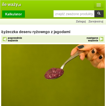
Kalkulator
Produkty
Zaloguj
Zarejestruj
Dziennik
Łyżeczka deseru ryżowego z jagodami
Przelicznik
poprzednie
następne
ważenie
ważenie
Porównywarka
Porady
Słownik
O stronie
Kontakt