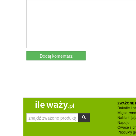
ZWAŻONE 
Bakalie i n
Mięso, węd
Nabiał i jaj
Napoje
Owoce i ic
Produkty g