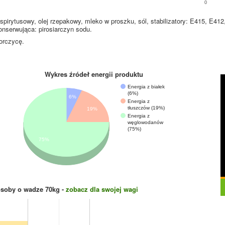
0
spirytusowy, olej rzepakowy, mleko w proszku, sól, stabilizatory: E415, E412,
nserwująca: pirosiarczyn sodu.
orczycę.
Wykres źródeł energii produktu
Energia z białek
(6%)
6%
Energia z
tłuszczów (19%)
19%
Energia z
węglowodanów
(75%)
75%
osoby o wadze
70
kg -
zobacz dla swojej wagi