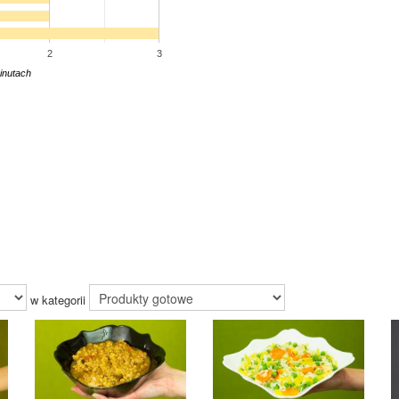
2
3
inutach
w kategorii