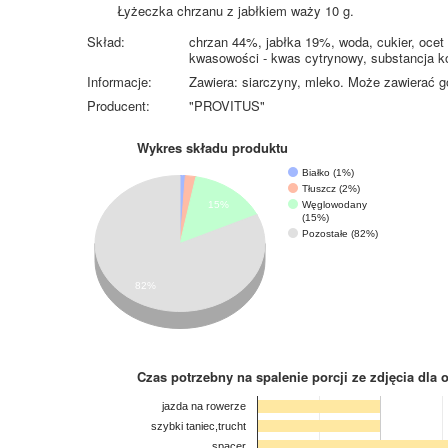
Łyżeczka chrzanu z jabłkiem waży 10 g.
Skład:
chrzan 44%, jabłka 19%, woda, cukier, ocet 
kwasowości - kwas cytrynowy, substancja ko
Informacje:
Zawiera: siarczyny, mleko. Może zawierać g
Producent:
"PROVITUS"
Wykres składu produktu
Białko (1%)
Tłuszcz (2%)
Węglowodany
15%
(15%)
Pozostałe (82%)
82%
Czas potrzebny na spalenie porcji ze zdjęcia
dla 
jazda na rowerze
szybki taniec,trucht
spacer