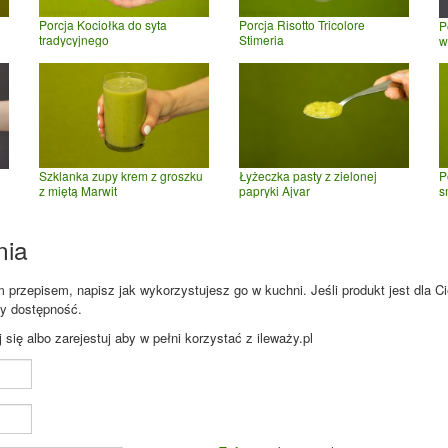
Porcja Kociołka do syta
Porcja Risotto Tricolore
P
tradycyjnego
Stimeria
w
Szklanka zupy krem z groszku
Łyżeczka pasty z zielonej
P
z miętą Marwit
papryki Ajvar
s
nia
przepisem, napisz jak wykorzystujesz go w kuchni. Jeśli produkt jest dla Ci
zy dostępność.
ię albo zarejestuj aby w pełni korzystać z ileważy.pl