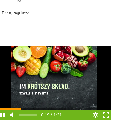
100
 E410, regulator
0:19 / 1:31