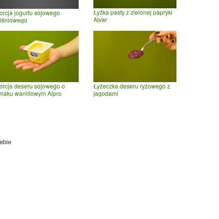
Łyżka pasty z zielonej papryki
orcja jogurtu sojowego
Ajvar
iśniowego
orcja deseru sojowego o
Łyżeczka deseru ryżowego z
maku waniliowym Alpro
jagodami
ebie