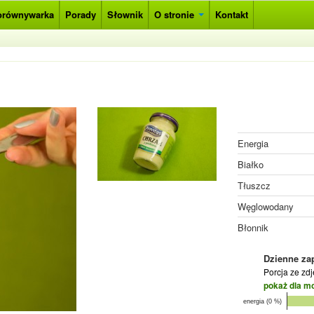
orównywarka
Porady
Słownik
O stronie
Kontakt
Energia
Białko
Tłuszcz
Węglowodany
Błonnik
Dzienne za
Porcja ze zd
pokaż dla m
energia (0 %)