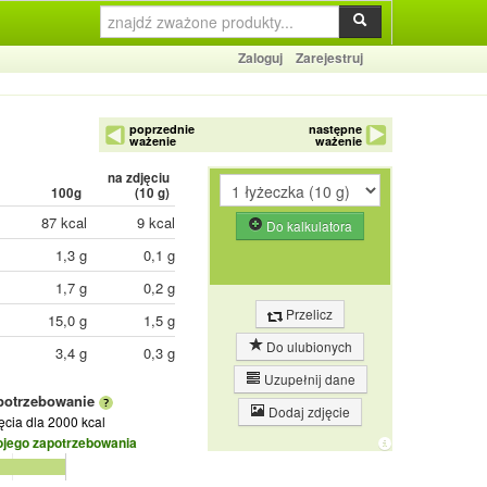
Zaloguj
Zarejestruj
poprzednie
następne
ważenie
ważenie
na zdjęciu
100g
(
10
g)
87 kcal
9 kcal
Do kalkulatora
1,3 g
0,1 g
1,7 g
0,2 g
Przelicz
15,0 g
1,5 g
Do ulubionych
3,4 g
0,3 g
Uzupełnij dane
potrzebowanie
Dodaj zdjęcie
jęcia
dla 2000 kcal
ojego zapotrzebowania