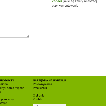
Zobacz
jakie są zalety rejestracji
przy komentowaniu
PRODUKTY
NARZĘDZIA NA PORTALU
asiona
Porównywarka
liny i dania mięsne
Przelicznik
a
O stronie
h przetwory
Kontakt
otowe