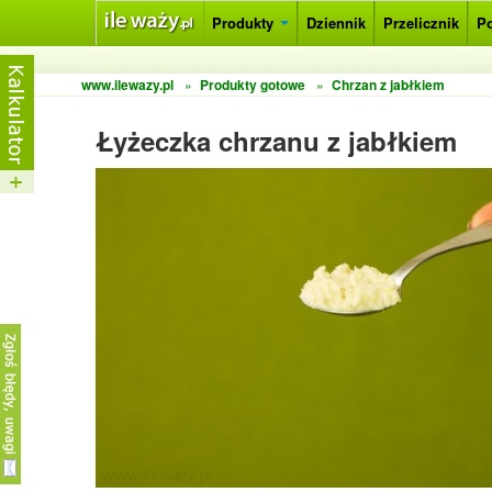
Produkty
Dziennik
Przelicznik
P
www.ilewazy.pl
»
Produkty gotowe
»
Chrzan z jabłkiem
Łyżeczka chrzanu z jabłkiem