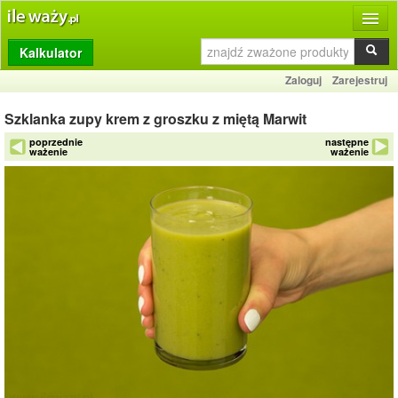
Kalkulator
Produkty
Zaloguj
Zarejestruj
Dziennik
Szklanka zupy krem z groszku z miętą Marwit
Przelicznik
poprzednie
następne
ważenie
ważenie
Porównywarka
Porady
Słownik
O stronie
Kontakt