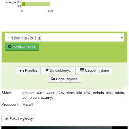
energia (11
%)
0
100
Do kalkulatora
Przelicz
Do ulubionych
Uzupełnij dane
Dodaj zdjęcie
Skład:
groszek 40%, woda 37%, ziemniaki 12%, cebula 10%, mięta,
sól, pieprz czarny.
Producent:
Marwit
Pokaż wykresy
Wykres składu produktu