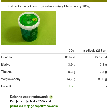
Szklanka zupy krem z groszku z miętą Marwit waży 265 g.
100g
na zdjęciu (
265
g)
Energia
85 kcal
225 kcal
Białko
3,9 g
10,3 g
Tłuszcz
0,3 g
0,8 g
Węglowodany
14,7 g
39,0 g
Błonnik
b.d.
-
Dzienne zapotrzebowanie
Porcja ze zdjęcia
dla 2000 kcal
pokaż dla mojego zapotrzebowania