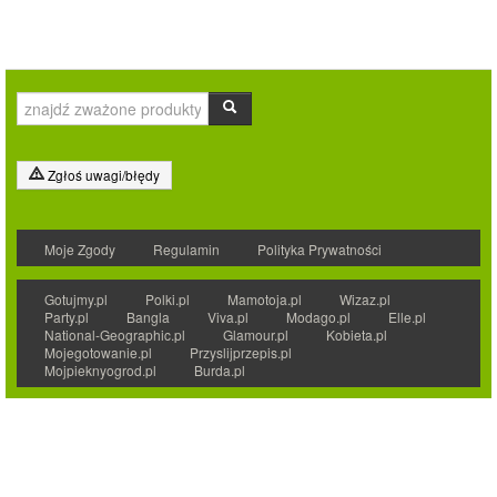
Zgłoś uwagi/błędy
Moje Zgody
Regulamin
Polityka Prywatności
Gotujmy.pl
Polki.pl
Mamotoja.pl
Wizaz.pl
Party.pl
Bangla
Viva.pl
Modago.pl
Elle.pl
National-Geographic.pl
Glamour.pl
Kobieta.pl
Mojegotowanie.pl
Przyslijprzepis.pl
Mojpieknyogrod.pl
Burda.pl