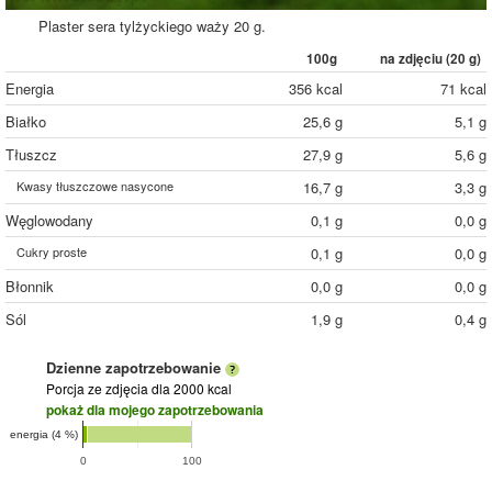
Plaster sera tylżyckiego waży 20 g.
100g
na zdjęciu (
20
g)
Energia
356 kcal
71 kcal
Białko
25,6 g
5,1 g
Tłuszcz
27,9 g
5,6 g
Kwasy tłuszczowe nasycone
16,7 g
3,3 g
Węglowodany
0,1 g
0,0 g
Cukry proste
0,1 g
0,0 g
Błonnik
0,0 g
0,0 g
Sól
1,9 g
0,4 g
Dzienne zapotrzebowanie
Porcja ze zdjęcia
dla 2000 kcal
pokaż dla mojego zapotrzebowania
energia (4 %)
0
100