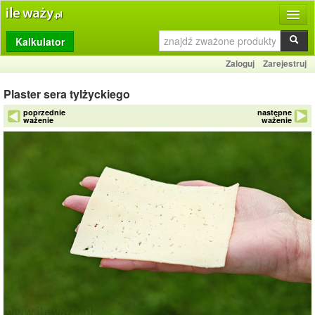
Kalkulator
Produkty
Zaloguj
Zarejestruj
Dziennik
Plaster sera tylżyckiego
Przelicznik
poprzednie
następne
ważenie
ważenie
Porównywarka
Porady
Słownik
O stronie
Kontakt