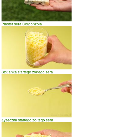
0
10
20
czas w minutach
Plaster sera Gorgonzola
Szklanka startego żółtego sera
Łyżeczka startego żółtego sera