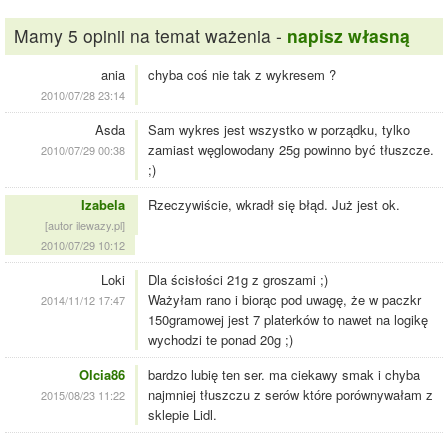
Mamy 5 opinii na temat ważenia -
napisz własną
ania
chyba coś nie tak z wykresem ?
2010/07/28 23:14
Asda
Sam wykres jest wszystko w porządku, tylko
zamiast węglowodany 25g powinno być tłuszcze.
2010/07/29 00:38
;)
Izabela
Rzeczywiście, wkradł się błąd. Już jest ok.
[autor ilewazy.pl]
2010/07/29 10:12
Loki
Dla ścisłości 21g z groszami ;)
Ważyłam rano i biorąc pod uwagę, że w paczkr
2014/11/12 17:47
150gramowej jest 7 platerków to nawet na logikę
wychodzi te ponad 20g ;)
Olcia86
bardzo lubię ten ser. ma ciekawy smak i chyba
najmniej tłuszczu z serów które porównywałam z
2015/08/23 11:22
sklepie Lidl.