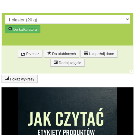
Do kalkulatora
Przelicz
Do ulubionych
Uzupełnij dane
Dodaj zdjęcie
Pokaż wykresy
Wykres składu produktu
Białko (26%)
Tłuszcz (28%)
Sól (2%)
25.7%
Pozostałe (45%)
44.6%
27.7%