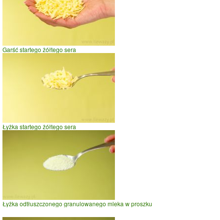
Garść startego żółtego sera
Łyżka startego żółtego sera
Łyżka odtłuszczonego granulowanego mleka w proszku