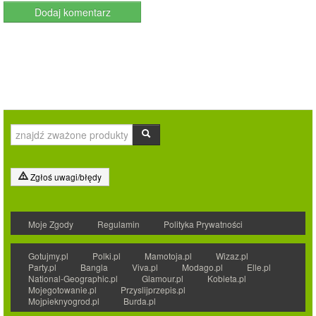
Zgłoś uwagi/błędy
Moje Zgody
Regulamin
Polityka Prywatności
Gotujmy.pl
Polki.pl
Mamotoja.pl
Wizaz.pl
Party.pl
Bangla
Viva.pl
Modago.pl
Elle.pl
National-Geographic.pl
Glamour.pl
Kobieta.pl
Mojegotowanie.pl
Przyslijprzepis.pl
Mojpieknyogrod.pl
Burda.pl