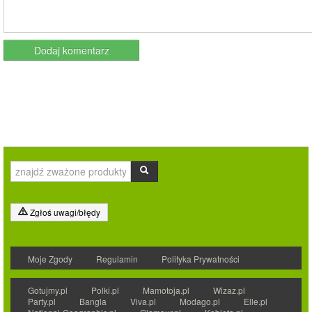
Zgłoś uwagi/błędy
Moje Zgody
Regulamin
Polityka Prywatności
Gotujmy.pl
Polki.pl
Mamotoja.pl
Wizaz.pl
Party.pl
Bangla
Viva.pl
Modago.pl
Elle.pl