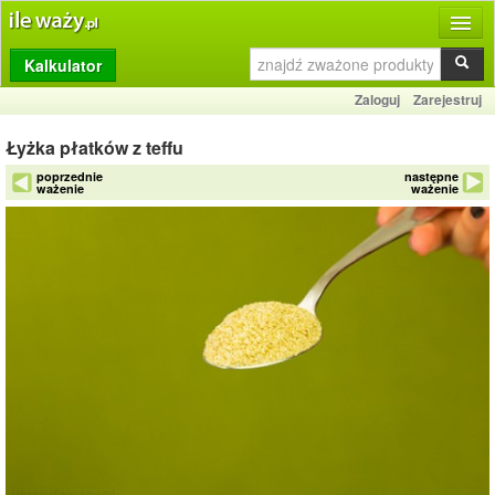
Kalkulator
Produkty
Zaloguj
Zarejestruj
Dziennik
Łyżka płatków z teffu
Przelicznik
poprzednie
następne
ważenie
ważenie
Porównywarka
Porady
Słownik
O stronie
Kontakt