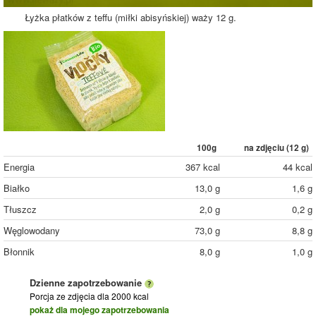
Łyżka płatków z teffu (miłki abisyńskiej) waży 12 g.
100g
na zdjęciu (
12
g)
Energia
367 kcal
44 kcal
Białko
13,0 g
1,6 g
Tłuszcz
2,0 g
0,2 g
Węglowodany
73,0 g
8,8 g
Błonnik
8,0 g
1,0 g
Dzienne zapotrzebowanie
Porcja ze zdjęcia
dla 2000 kcal
pokaż dla mojego zapotrzebowania