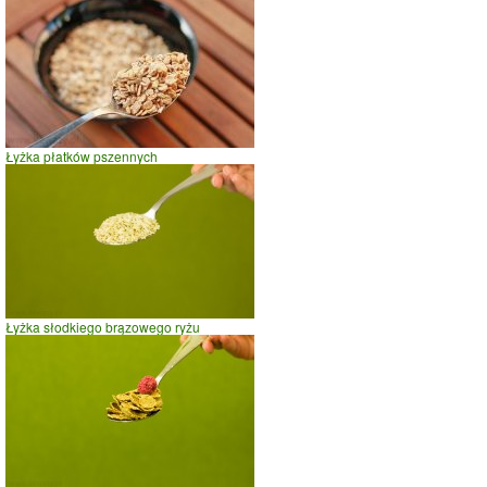
spacer
prasowanie
prowadzenie samochodu
0
5
10
czas w minutach
Łyżka płatków pszennych
Łyżka słodkiego brązowego ryżu