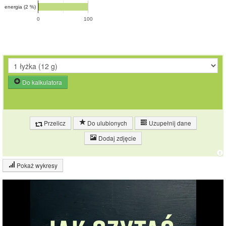
energia (2 %)
0
100
Do kalkulatora
Przelicz
Do ulubionych
Uzupełnij dane
Dodaj zdjęcie
Pokaż wykresy
Wykres składu produktu
Białko (13%)
Tłuszcz (2%)
12%
13%
Węglowodany
(73%)
Pozostałe (12%)