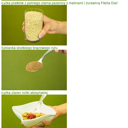
Łyżka płatków z pełnego ziarna pszenicy z malinami i żurawiną Fitella Diet
Szklanka słodkiego brązowego ryżu
Łyżka ziaren miłki abisyńskiej