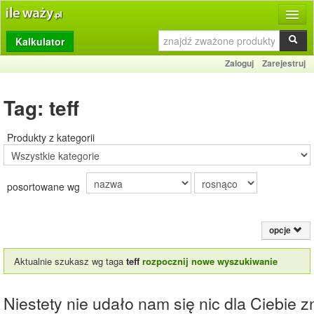
Kalkulator
Produkty
Zaloguj
Zarejestruj
Dziennik
Tag: teff
Przelicznik
Porównywarka
Produkty z kategorii
Porady
posortowane wg
Słownik
O stronie
opcje
Kontakt
Aktualnie szukasz wg taga
teff
rozpocznij nowe wyszukiwanie
Niestety nie udało nam się nic dla Ciebie zn