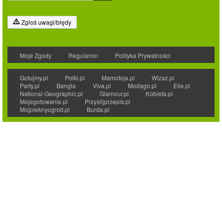
Zgłoś uwagi/błędy
Moje Zgody
Regulamin
Polityka Prywatności
Gotujmy.pl
Polki.pl
Mamotoja.pl
Wizaz.pl
Party.pl
Bangla
Viva.pl
Modago.pl
Elle.pl
National-Geographic.pl
Glamour.pl
Kobieta.pl
Mojegotowanie.pl
Przyslijprzepis.pl
Mojpieknyogrod.pl
Burda.pl