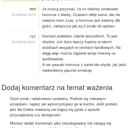
mrt
Ja muszę przyznać, że mi również smakował
hummus z biedry. Czasami robię sama, ale nie
2015/06/20 23:12
zawsze mam czas, a hummus jest świetny dla
gości, zwłaszcza jak są 3 smaki do wyboru.
xyz
Kochani powielam zdanie wszystkich. To jest
ohydne. Już dużo lepszy kupimy w takich
2015/06/22 23:31
stoiskach-wsypach w centrach handlowych. Na
wagę więc można najpierw wziąć troszkę na
spróbowanie.
A ten pseudo hummus z sante ble ohyda, jak jakiś
niedorobiony pasztet smakuje
Dodaj komentarz na temat ważenia
Oceń smak i właściwości produktu. Podziel się ciekawym
przepisem, napisz jak wykorzystujesz go w kuchni. Jeśli produkt
jest dla Ciebie nowością nie krępuj się pytać o sposób
przyrządzania czy dostępność.
Możesz dodać komentarz jako niezalogowany lub zaloguj się