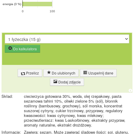
energia (3 %)
0
100
Do kalkulatora
Przelicz
Do ulubionych
Uzupełnij dane
Dodaj zdjęcie
Skład:
ciecierzyca gotowana 30%, woda, olej rzepakowy, pasta
sezamowa tahini 10%, oliwki zielone 5% (sól), błonnik
roślinny (bambusowy, grochowy), sól morska, koncentrat
suszonej cytryny, cukier trzcinowy, przyprawy, regulatory
kwasowości: kwas cytrynowy, kwas mlekowy;
przeciwutleniacz: kwas L-askorbinowy, ekstrakty przypraw,
aromaty naturalne, ekstrakt drożdżowy.
Informacje:
Zawiera: sezam. Może zawierać śladowe ilości: soi, glutenu,