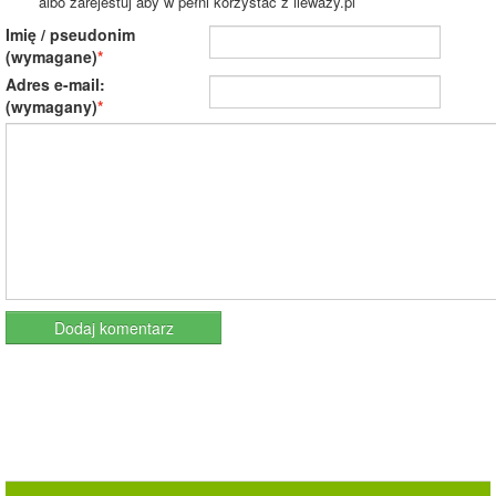
albo zarejestuj aby w pełni korzystać z ileważy.pl
Imię / pseudonim
(wymagane)
Adres e-mail:
(wymagany)