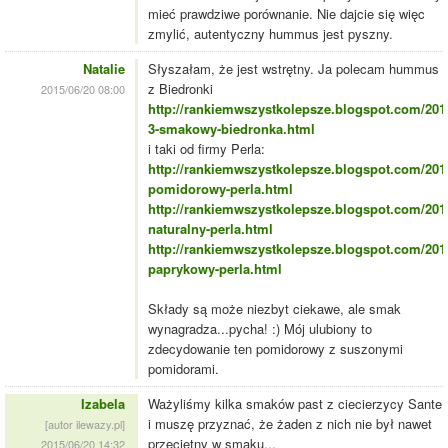
mieć prawdziwe porównanie. Nie dajcie się więc
zmylić, autentyczny hummus jest pyszny.
Natalie
Słyszałam, że jest wstrętny. Ja polecam hummus
z Biedronki
2015/06/20 08:00
http://rankiemwszystkolepsze.blogspot.com/20
3-smakowy-biedronka.html
i taki od firmy Perla:
http://rankiemwszystkolepsze.blogspot.com/20
pomidorowy-perla.html
http://rankiemwszystkolepsze.blogspot.com/20
naturalny-perla.html
http://rankiemwszystkolepsze.blogspot.com/20
paprykowy-perla.html
Składy są może niezbyt ciekawe, ale smak
wynagradza...pycha! :) Mój ulubiony to
zdecydowanie ten pomidorowy z suszonymi
pomidorami.
Izabela
Ważyliśmy kilka smaków past z ciecierzycy Sante
i muszę przyznać, że żaden z nich nie był nawet
[autor ilewazy.pl]
przeciętny w smaku...
2015/06/20 14:32