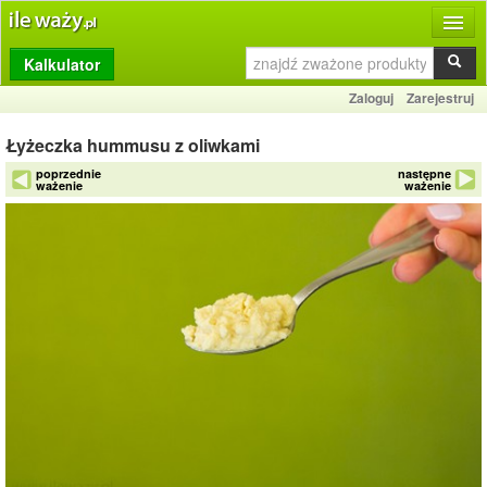
Kalkulator
Produkty
Zaloguj
Zarejestruj
Dziennik
Łyżeczka hummusu z oliwkami
Przelicznik
poprzednie
następne
ważenie
ważenie
Porównywarka
Porady
Słownik
O stronie
Kontakt