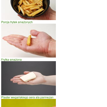
(12%)
81.8%
Porcja frytek smażonych
Czas potrzebny na spalenie porcji ze zdjęcia
dla osoby o
wadze
70
kg -
zobacz dla swojej wagi
jazda na rowerze
szybki taniec,trucht
spacer
prasowanie
Frytka smażona
prowadzenie samochodu
0
5
10
czas w minutach
Plaster wegańskiego sera ala parmezan