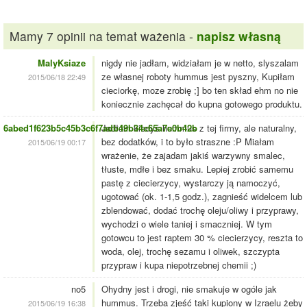
Mamy 7 opinii na temat ważenia -
napisz własną
MalyKsiaze
nigdy nie jadłam, widziałam je w netto, slyszalam
ze własnej roboty hummus jest pyszny, Kupiłam
2015/06/18 22:49
cieciorkę, moze zrobię ;] bo ten skład ehm no nie
koniecznie zachęcał do kupna gotowego produktu.
6abed1f623b5c45b3c6f7adb49b34c65a7e0b42b
Jadłam kiedyś hummus z tej firmy, ale naturalny,
bez dodatków, i to było straszne :P Miałam
2015/06/19 00:17
wrażenie, że zajadam jakiś warzywny smalec,
tłuste, mdłe i bez smaku. Lepiej zrobić samemu
pastę z ciecierzycy, wystarczy ją namoczyć,
ugotować (ok. 1-1,5 godz.), zagnieść widelcem lub
zblendować, dodać trochę oleju/oliwy i przyprawy,
wychodzi o wiele taniej i smaczniej. W tym
gotowcu to jest raptem 30 % ciecierzycy, reszta to
woda, olej, trochę sezamu i oliwek, szczypta
przypraw i kupa niepotrzebnej chemii ;)
no5
Ohydny jest i drogi, nie smakuje w ogóle jak
hummus. Trzeba zjeść taki kupiony w Izraelu żeby
2015/06/19 16:38