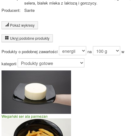
selera, białek mleka z laktozą i gorczycy.
Producent:
Sante
Pokaż wykresy
Wykres składu produktu
Ukryj podobne produkty
Białko (5%)
Tłuszcz (29%)
Produkty o podobnej zawartości
na
w
Węglowodany
(10%)
29%
Pozostałe (56%)
kategorii
56%
10%
Wykres źródeł energii produktu
Energia z białek
(6%)
Wegański ser ala parmezan
12.1%
Energia z
tłuszczów (81%)
Energia z
węglowodanów