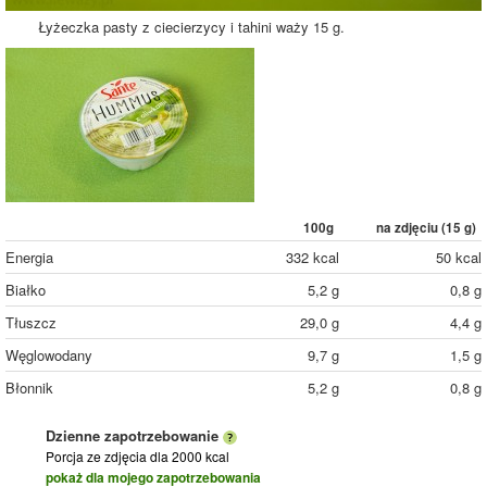
Łyżeczka pasty z ciecierzycy i tahini waży 15 g.
100g
na zdjęciu (
15
g)
Energia
332 kcal
50 kcal
Białko
5,2 g
0,8 g
Tłuszcz
29,0 g
4,4 g
Węglowodany
9,7 g
1,5 g
Błonnik
5,2 g
0,8 g
Dzienne zapotrzebowanie
Porcja ze zdjęcia
dla 2000 kcal
pokaż dla mojego zapotrzebowania