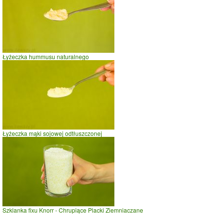
Łyżeczka hummusu naturalnego
Łyżeczka mąki sojowej odtłuszczonej
Szklanka fixu Knorr - Chrupiące Placki Ziemniaczane