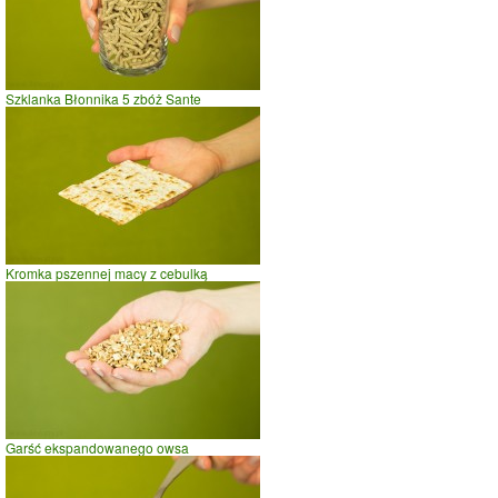
Szklanka Błonnika 5 zbóż Sante
Kromka pszennej macy z cebulką
Garść ekspandowanego owsa