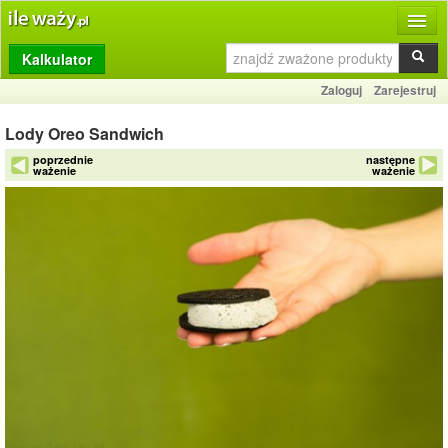
Kalkulator
Produkty
Zaloguj
Zarejestruj
Dziennik
Lody Oreo Sandwich
Przelicznik
poprzednie
następne
ważenie
ważenie
Porównywarka
Porady
Słownik
O stronie
Kontakt