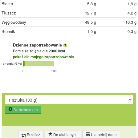
Białko
5,8 g
1,9 g
Tłuszcz
12,7 g
4,2 g
Węglowodany
49,5 g
16,3 g
Błonnik
1,0 g
0,3 g
Dzienne zapotrzebowanie
Porcja ze zdjęcia
dla 2000 kcal
pokaż dla mojego zapotrzebowania
energia (6 %)
0
100
Do kalkulatora
Przelicz
Do ulubionych
Uzupełnij dane