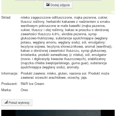
Dodaj zdjęcie
Skład:
mleko zagęszczone odtłuszczone, mąka pszenna, cukier,
tłuszcz roślinny, herbatniki kakaowe z nadzieniem o smaku
waniliowym pokruszone w małe kawałki (mąka pszenna,
cukier, tłuszcz i olej roślinny, kakao w proszku o obniżonej
zawartości tłuszczu 4,6%, skrobia pszenna, syrop
glukozowo-fruktozowy, substancje spulchniające (węglany
potasu, węglany amonu, węglany sodu), sól, emulgatory:
lecytyna sojowa, lecytyna słonecznikowa, aromat (wanilina)),
kakao o obniżonej zawartości tłuszczu, syrop glukozowy,
śmietanka, produkt serwatkowy (z mleka), sól, emulgator
(mono- i diglicerydy kwasów tłuszczowych), stabilizatory
(mączka chleba świętojańskiego, guma guar), substancja
spulchniająca (węglany sodu), aromaty.
Informacje:
Produkt zawiera: mleko, gluten, nasiona soi. Produkt może
zawierać orzeszki arachidowe, orzechy, jaja.
Producent:
R&R Ice Cream
Marka:
Oreo
Pokaż wykresy
Wykres składu produktu
Białko (6%)