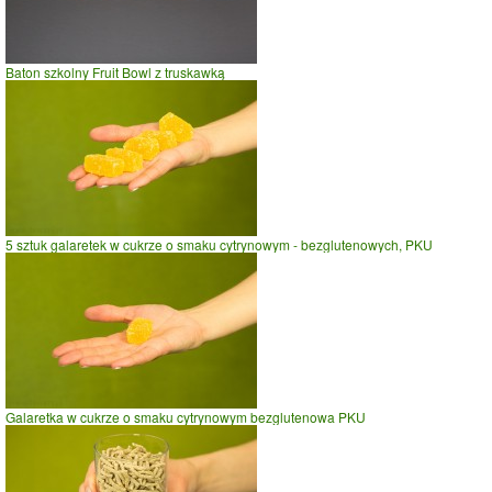
wadze
70
kg -
zobacz dla swojej wagi
jazda na rowerze
szybki taniec,trucht
Baton szkolny Fruit Bowl z truskawką
spacer
prasowanie
prowadzenie samochodu
0
10
20
czas w minutach
5 sztuk galaretek w cukrze o smaku cytrynowym - bezglutenowych, PKU
Galaretka w cukrze o smaku cytrynowym bezglutenowa PKU