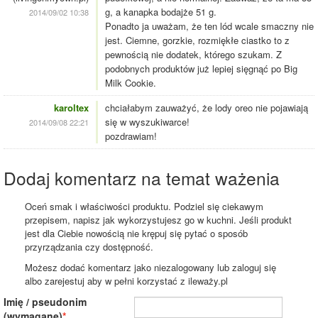
g, a kanapka bodajże 51 g.
2014/09/02 10:38
Ponadto ja uważam, że ten lód wcale smaczny nie
jest. Ciemne, gorzkie, rozmiękłe ciastko to z
pewnością nie dodatek, którego szukam. Z
podobnych produktów już lepiej sięgnąć po Big
Milk Cookie.
karoltex
chciałabym zauważyć, że lody oreo nie pojawiają
się w wyszukiwarce!
2014/09/08 22:21
pozdrawiam!
Dodaj komentarz na temat ważenia
Oceń smak i właściwości produktu. Podziel się ciekawym
przepisem, napisz jak wykorzystujesz go w kuchni. Jeśli produkt
jest dla Ciebie nowością nie krępuj się pytać o sposób
przyrządzania czy dostępność.
Możesz dodać komentarz jako niezalogowany lub zaloguj się
albo zarejestuj aby w pełni korzystać z ileważy.pl
Imię / pseudonim
(wymagane)