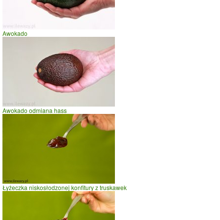
szybki taniec,trucht
spacer
prasowanie
Awokado
prowadzenie samochodu
0
2
4
czas w minutach
Awokado odmiana hass
Łyżeczka niskosłodzonej konfitury z truskawek