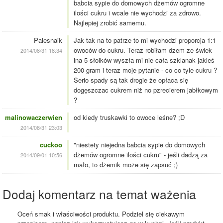
babcia sypie do domowych dżemów ogromne
ilości cukru i wcale nie wychodzi za zdrowo.
Najlepiej zrobić samemu.
Palesnaik
Jak tak na to patrze to mi wychodzi proporcja 1:1
owoców do cukru. Teraz robiłam dzem ze śwlek
2014/08/31 18:34
ina 5 słoików wyszła mi nie cała szklanak jakieś
200 gram i teraz moje pytanie - co co tyle cukru ?
Serio spady są tak drogie że opłaca się
dogęszczac cukrem niż no pzrecierem jabłkowym
?
malinowaczerwien
od kiedy truskawki to owoce leśne? ;D
2014/08/31 23:03
cuckoo
"niestety niejedna babcia sypie do domowych
dżemów ogromne ilości cukru" - jeśli dadzą za
2014/09/01 10:56
mało, to dżemik może się zapsuć ;)
Dodaj komentarz na temat ważenia
Oceń smak i właściwości produktu. Podziel się ciekawym