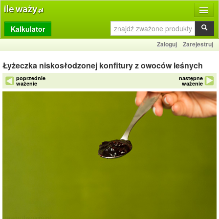
Kalkulator
Produkty
Zaloguj
Zarejestruj
Dziennik
Łyżeczka niskosłodzonej konfitury z owoców leśnych
Przelicznik
poprzednie
następne
ważenie
ważenie
Porównywarka
Porady
Słownik
O stronie
Kontakt