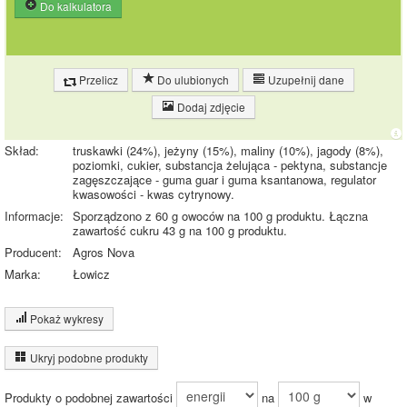
Do kalkulatora
Przelicz
Do ulubionych
Uzupełnij dane
Dodaj zdjęcie
Skład:
truskawki (24%), jeżyny (15%), maliny (10%), jagody (8%),
poziomki, cukier, substancja żelująca - pektyna, substancje
zagęszczające - guma guar i guma ksantanowa, regulator
kwasowości - kwas cytrynowy.
Informacje:
Sporządzono z 60 g owoców na 100 g produktu. Łączna
zawartość cukru 43 g na 100 g produktu.
Producent:
Agros Nova
Marka:
Łowicz
Pokaż wykresy
Wykres składu produktu
Ukryj podobne produkty
Białko (1%)
Węglowodany
(40%)
Produkty o podobnej zawartości
na
w