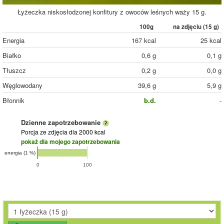
Łyżeczka niskosłodzonej konfitury z owoców leśnych waży 15 g.
100g
na zdjęciu (
15
g)
Energia
167 kcal
25 kcal
Białko
0,6 g
0,1 g
Tłuszcz
0,2 g
0,0 g
Węglowodany
39,6 g
5,9 g
Błonnik
b.d.
-
Dzienne zapotrzebowanie
Porcja ze zdjęcia
dla 2000 kcal
pokaż dla mojego zapotrzebowania
energia (1 %)
0
100