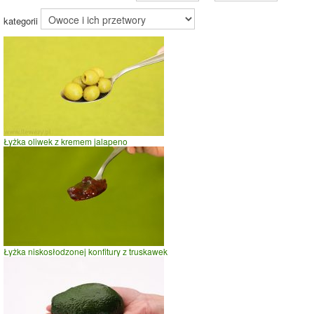
Pozostałe (60%)
39.6%
kategorii
59.4%
Wykres źródeł energii produktu
Energia z białek
(1%)
Łyżka oliwek z kremem jalapeno
Energia z
tłuszczów (1%)
Energia z
węglowodanów
(97%)
98%
Łyżka niskosłodzonej konfitury z truskawek
Czas potrzebny na spalenie porcji ze zdjęcia
dla osoby o
wadze
70
kg -
zobacz dla swojej wagi
jazda na rowerze