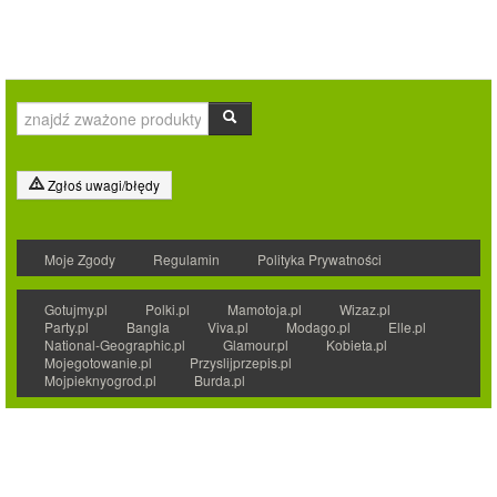
Zgłoś uwagi/błędy
Moje Zgody
Regulamin
Polityka Prywatności
Gotujmy.pl
Polki.pl
Mamotoja.pl
Wizaz.pl
Party.pl
Bangla
Viva.pl
Modago.pl
Elle.pl
National-Geographic.pl
Glamour.pl
Kobieta.pl
Mojegotowanie.pl
Przyslijprzepis.pl
Mojpieknyogrod.pl
Burda.pl