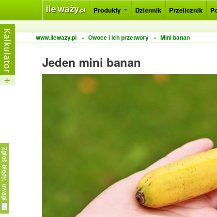
Produkty
Dziennik
Przelicznik
P
www.ilewazy.pl
»
Owoce i ich przetwory
»
Mini banan
Jeden mini banan