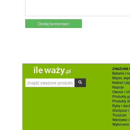
ZWAŻONE 
Bakalie i n
Mięso, węd
Nabiał i jaj
Napoje
Owoce i ic
Produkty g
Produkty 
Ryby i dan
Słodycze i
Tłuszcze
Warzywa i 
Wykonane p