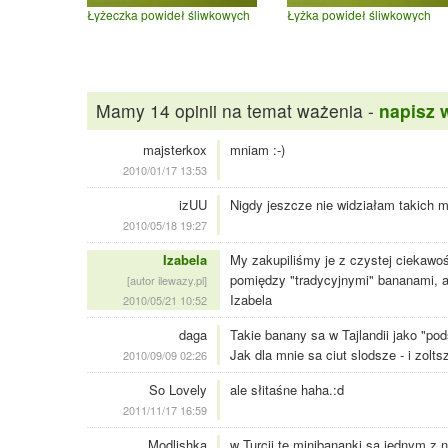
Łyżeczka powideł śliwkowych
Łyżka powideł śliwkowych
Mamy 14 opinii na temat ważenia -
napisz 
majsterkox
mniam :-)
2010/01/17 13:53
izUU
Nigdy jeszcze nie widziałam takich 
2010/05/18 19:27
Izabela
My zakupiliśmy je z czystej ciekawo
pomiędzy "tradycyjnymi" bananami, a
[autor ilewazy.pl]
Izabela
2010/05/21 10:52
daga
Takie banany sa w Tajlandii jako "po
Jak dla mnie sa ciut slodsze - i zolts
2010/09/09 02:26
So Lovely
ale słitaśne haha.:d
2011/11/17 16:59
Modlishka
w Turcji te minibananki są jednym z 