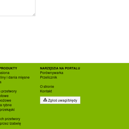
PRODUKTY
NARZĘDZIA NA PORTALU
asiona
Porównywarka
liny i dania mięsne
Przelicznik
a
O stronie
h przetwory
Kontakt
otowe
zbożowe
Zgłoś uwagi/błędy
ia rybne
 przekąski
ich przetwory
rzez Izabelę