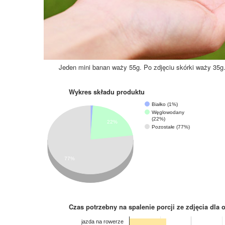
Jeden mini banan waży 55g. Po zdjęciu skórki waży 35g
Wykres składu produktu
Białko (1%)
Węglowodany
(22%)
22%
Pozostałe (77%)
77%
Czas potrzebny na spalenie porcji ze zdjęcia
dla 
jazda na rowerze