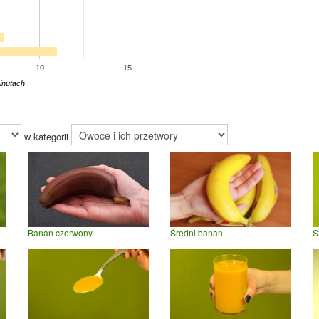
10
15
inutach
w kategorii
Banan czerwony
Średni banan
S