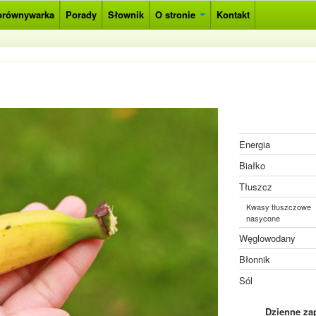
orównywarka
Porady
Słownik
O stronie
Kontakt
Energia
Białko
Tłuszcz
Kwasy tłuszczowe
nasycone
Węglowodany
Błonnik
Sól
Dzienne za