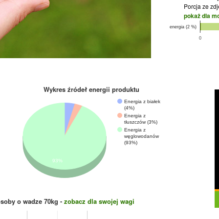
Porcja ze zd
pokaż dla m
energia (2 %)
0
.
Wykres źródeł energii produktu
Energia z białek
(4%)
Energia z
tłuszczów (3%)
Energia z
węglowodanów
(93%)
93%
osoby o wadze
70
kg -
zobacz dla swojej wagi