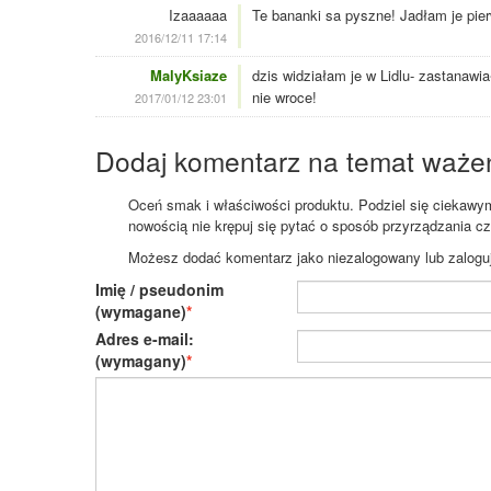
Izaaaaaa
Te bananki sa pyszne! Jadłam je pie
2016/12/11 17:14
MalyKsiaze
dzis widziałam je w Lidlu- zastanawi
nie wroce!
2017/01/12 23:01
Dodaj komentarz na temat waże
Oceń smak i właściwości produktu. Podziel się ciekawym 
nowością nie krępuj się pytać o sposób przyrządzania c
Możesz dodać komentarz jako niezalogowany lub zaloguj s
Imię / pseudonim
(wymagane)
Adres e-mail:
(wymagany)