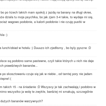
, bo po trzech takich mam spokój z jazdą na banany na długi okres,
oże działa tu moja psychika, bo jak zjem 3-4 takie, to wydaje mi się,
ociaż wagowo podobnie, a kalorii podobnie i nie czuję pustki w
kle :)
a lunch/obiad w hotelu :) Duuuzo ich zjedlismy , bo byly pyszne :D
lsce są podobno same pastewne, czyli takie których u nich nie daje
tych prawdziwych bananów...
 po skosztowaniu czuje się jak w niebie , od tamtej pory nie jadam
tepne!:(
am takich 15 - na śniadanie :D Wszyscy je tak zachwalają i podobno w
imo wszystko ja wolę te zwykłe, bardziej mi smakują, szczególnie
ść dużych bananów warzywnych?