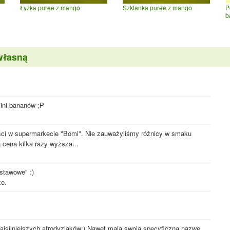
Łyżka puree z mango
Szklanka puree z mango
P
b
własną
mini-bananów ;P
ści w supermarkecie "Bomi". Nie zauważyliśmy różnicy w smaku
 cena kilka razy wyższa...
dstawowe" :)
ze.
najsilniejszych afrodyzjaków:) Nawet mają swoją specyficzną nazwę,