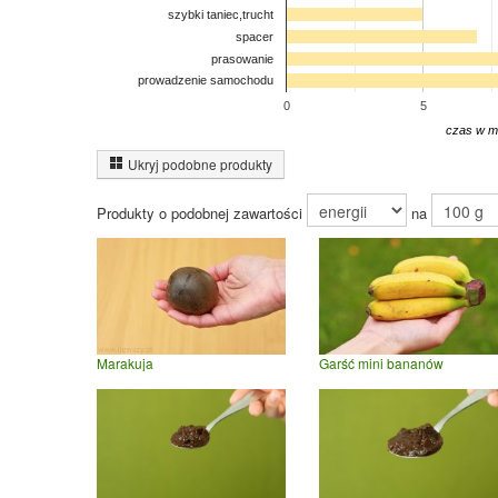
szybki taniec,trucht
spacer
prasowanie
prowadzenie samochodu
0
5
czas w m
Ukryj podobne produkty
Produkty o podobnej zawartości
na
Marakuja
Garść mini bananów