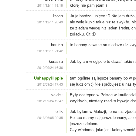
której nie pamiętam:)
2011/12/11 19:18
Izoch
Ja je bardzo lubięęę :D Nie jem dużo
ale wolę kupić takie niż te zwykłe. M
2011/12/11 20:49
że zjadam więcej niż jeden średni, ch
żołądku. Ot :D
haruka
te banany zawsze sa slodsze niz zwy
2011/12/11 21:42
kurasza
Jak bylam w egipcie to dawali takie n
2012/09/24 16:36
UnhappyHippie
tam ogólnie są lepsze banany bo w po
się ludziom ;) Nie spróbujesz u nas 
2012/09/24 17:43
valdek
Były dostępne w Polsce w kauflandzie
zwykłych, niestety rzadko bywaja dos
2012/09/24 19:47
elfik
Jak byłam w Malezji, to na raz zjadł
Polsce mamy najgorsze banany, ale m
2013/06/05 22:35
jeszcze zielone.
Czy wiadomo, jaka jest kaloryczno