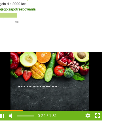
jęcia
dla 2000 kcal
ojego zapotrzebowania
100
0:23 / 1:31