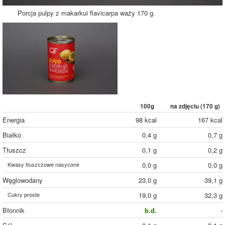
Porcja pulpy z makarkui flavicarpa waży 170 g.
100g
na zdjęciu (
170
g)
Energia
98 kcal
167 kcal
Białko
0,4 g
0,7 g
Tłuszcz
0,1 g
0,2 g
Kwasy tłuszczowe nasycone
0,0 g
0,0 g
Węglowodany
23,0 g
39,1 g
Cukry proste
19,0 g
32,3 g
Błonnik
b.d.
-