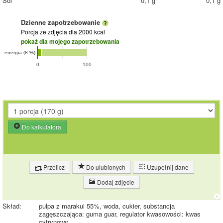
Sól
0,1 g
0,1 g
Dzienne zapotrzebowanie
Porcja ze zdjęcia
dla 2000 kcal
pokaż dla mojego zapotrzebowania
energia (8 %)
0
100
Do kalkulatora
Przelicz
Do ulubionych
Uzupełnij dane
Dodaj zdjęcie
Skład:
pulpa z marakui 55%, woda, cukier, substancja
zagęszczająca: guma guar, regulator kwasowości: kwas
cytrynowy