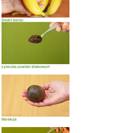
Średni banan
Łyżeczka powideł śliwkowych
Marakuja