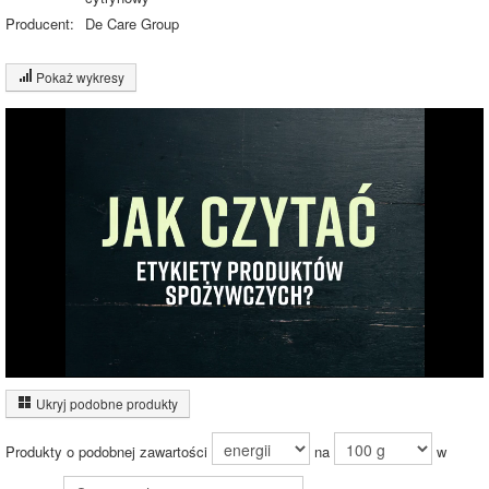
Producent:
De Care Group
Pokaż wykresy
Wykres składu produktu
Węglowodany
(23%)
Pozostałe (76%)
23.2%
76.8%
Wykres źródeł energii produktu
Energia z białek
(2%)
Ukryj podobne produkty
Energia z
tłuszczów (1%)
Produkty o podobnej zawartości
na
w
Energia z
węglowodanów
(97%)