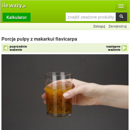
Kalkulator
Produkty
Zaloguj
Zarejestruj
Dziennik
Porcja pulpy z makarkui flavicarpa
Przelicznik
poprzednie
następne
ważenie
ważenie
Porównywarka
Porady
Słownik
O stronie
Kontakt