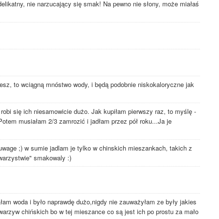
delikatny, nie narzucający się smak! Na pewno nie słony, może miałaś
jesz, to wciągną mnóstwo wody, i będą podobnie niskokaloryczne jak
robi się ich niesamowicie dużo. Jak kupiłam pierwszy raz, to myślę -
otem musiałam 2/3 zamrozić i jadłam przez pół roku...Ja je
uwage ;) w sumie jadlam je tylko w chinskich mieszankach, takich z
warzystwie" smakowaly :)
łam woda i było naprawdę dużo,nigdy nie zauważyłam ze były jakies
arzyw chińskich bo w tej mieszance co są jest ich po prostu za mało