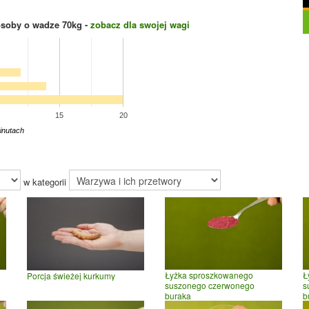
osoby o wadze
70
kg -
zobacz dla swojej wagi
15
20
inutach
w kategorii
Łyżka sproszkowanego
Ł
Porcja świeżej kurkumy
suszonego czerwonego
s
buraka
b