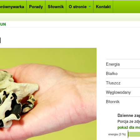
orównywarka
Porady
Słownik
O stronie
Kontakt
MUN
N
Energia
Białko
Tłuszcz
Węglowodany
Błonnik
Dzienne za
Porcja ze zd
pokaż dla m
energia (3 %)