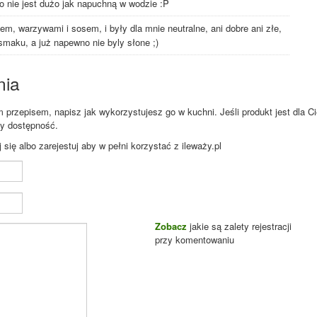
 to nie jest dużo jak napuchną w wodzie :P
m, warzywami i sosem, i były dla mnie neutralne, ani dobre ani złe,
maku, a już napewno nie byly słone ;)
nia
przepisem, napisz jak wykorzystujesz go w kuchni. Jeśli produkt jest dla Ci
zy dostępność.
ię albo zarejestuj aby w pełni korzystać z ileważy.pl
Zobacz
jakie są zalety rejestracji
przy komentowaniu