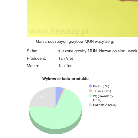
Garść suszonych grzybów MUN waży 20 g.
Skład:
suszone grzyby MUN. Nazwa polska: uszak 
Producent:
Tan Viet
Marka:
Tao Tao
Wykres składu produktu
Białko (5%)
Tłuszcz (1%)
Węglowodany
24%
(70%)
Pozostałe (24%)
70%