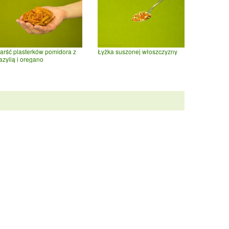
arść plasterków pomidora z
Łyżka suszonej włoszczyzny
azylią i oregano