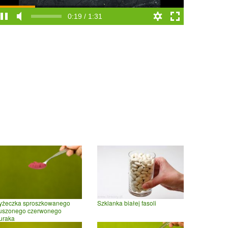
0:20 / 1:31
yżeczka sproszkowanego
Szklanka białej fasoli
uszonego czerwonego
uraka