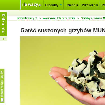
Produkty
Dziennik
Przelicznik
P
www.ilewazy.pl
»
Warzywa i ich przetwory
»
Grzyby suszone 
Garść suszonych grzybów MU