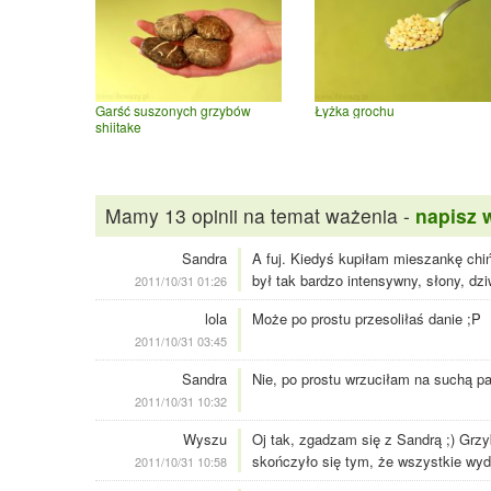
Garść suszonych grzybów
Łyżka grochu
shiitake
Mamy 13 opinii na temat ważenia -
napisz 
Sandra
A fuj. Kiedyś kupiłam mieszankę chi
był tak bardzo intensywny, słony, dzi
2011/10/31 01:26
lola
Może po prostu przesoliłaś danie ;P
2011/10/31 03:45
Sandra
Nie, po prostu wrzuciłam na suchą pa
2011/10/31 10:32
Wyszu
Oj tak, zgadzam się z Sandrą ;) Grzy
skończyło się tym, że wszystkie wydł
2011/10/31 10:58