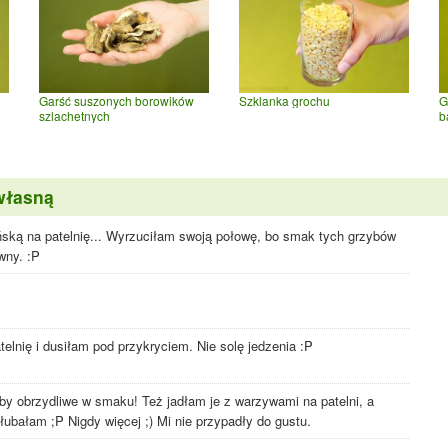
Garść suszonych borowików
Szklanka grochu
G
szlachetnych
b
własną
ńską na patelnię... Wyrzuciłam swoją połowę, bo smak tych grzybów
wny. :P
telnię i dusiłam pod przykryciem. Nie solę jedzenia :P
by obrzydliwe w smaku! Też jadłam je z warzywami na patelni, a
ubałam ;P Nigdy więcej ;) Mi nie przypadły do gustu.