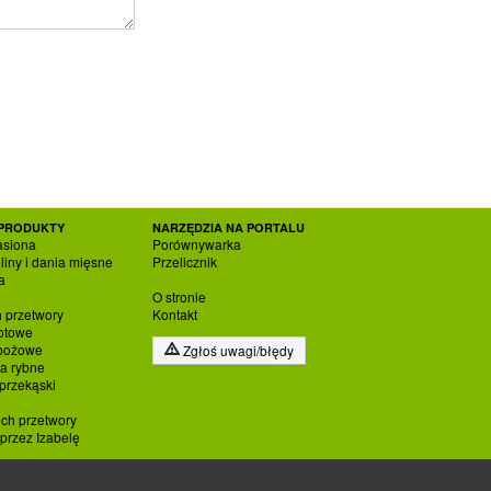
PRODUKTY
NARZĘDZIA NA PORTALU
asiona
Porównywarka
liny i dania mięsne
Przelicznik
a
O stronie
h przetwory
Kontakt
otowe
zbożowe
Zgłoś uwagi/błędy
ia rybne
 przekąski
ich przetwory
rzez Izabelę