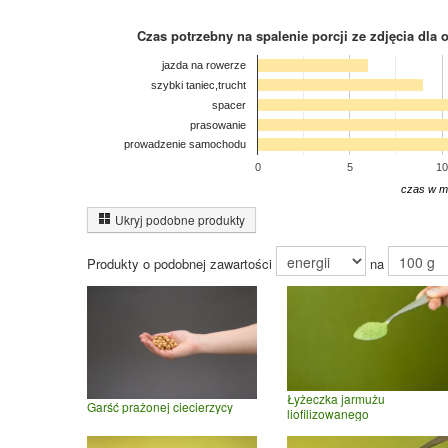
Czas potrzebny na spalenie porcji ze zdjęcia
dla 
jazda na rowerze
szybki taniec,trucht
spacer
prasowanie
prowadzenie samochodu
0
5
10
czas w m
Ukryj podobne produkty
Produkty o podobnej zawartości
na
Łyżeczka jarmużu
Garść prażonej ciecierzycy
liofilizowanego