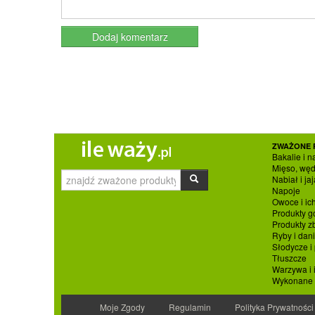
ZWAŻONE 
Bakalie i n
Mięso, węd
Nabiał i jaj
Napoje
Owoce i ic
Produkty g
Produkty 
Ryby i dan
Słodycze i
Tłuszcze
Warzywa i 
Wykonane p
Moje Zgody
Regulamin
Polityka Prywatności