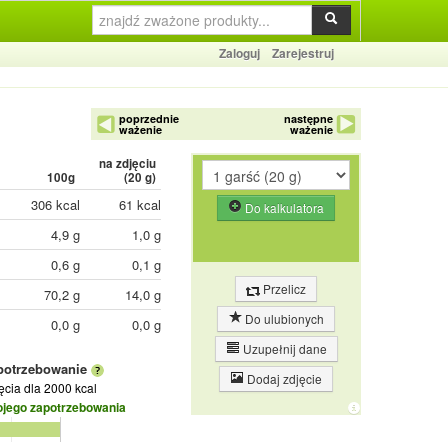
Zaloguj
Zarejestruj
poprzednie
następne
ważenie
ważenie
na zdjęciu
100g
(
20
g)
306 kcal
61 kcal
Do kalkulatora
4,9 g
1,0 g
0,6 g
0,1 g
Przelicz
70,2 g
14,0 g
Do ulubionych
0,0 g
0,0 g
Uzupełnij dane
potrzebowanie
Dodaj zdjęcie
jęcia
dla 2000 kcal
ojego zapotrzebowania