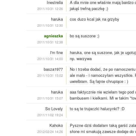
Inestrella
A dla mnie one właśnie mają bardzo 
jakąś trefną paczkę ;)
2011/10/31 12:26
haruka
cos duzo kcal jak na grzyby
2011/10/31 12:30
agnieszka
bo są suszone ;)
2011/10/31 12:38
I'm fine
haruka, one są suszone, jak je ugotu
np. warzywa
2011/10/31 14:00
basza1977
No i trzeba dodać, że po namoczeniu 
ale mało - i namoczyłam wszystkie. P
2011/10/31 15:02
uwielbiam. Są fajnie chrupiące : )
haruka
aaa faktycznie nie wzielam tego pod 
bambusem i kielkami. Mi w takim "to
2011/10/31 15:07
So Lovely
to są te trujaczki halucynki? :D
2011/11/02 19:24
Kahoko
Pyszne dziś dodałam taką garść zala
słone mi smakują zawsze dodaje do w
2012/02/24 14:26