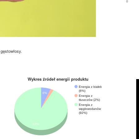
0
gęstowłosy.
Wykres źródeł energii produktu
Energia z białek
(6%)
6%
Energia z
tłuszczów (2%)
Energia z
węglowodanów
(92%)
92%