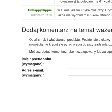
:) bynajmniej ja polecam i te 61 kcal
UnhappyHippie
w sumie jadlam chyba dwa razy z ryże
jakoś nie wyczułam ich konkretnego s
2012/06/26 13:50
Dodaj komentarz na temat waże
Oceń smak i właściwości produktu. Podziel się ciekawym 
nowością nie krępuj się pytać o sposób przyrządzania c
Możesz dodać komentarz jako niezalogowany lub zaloguj s
Imię / pseudonim
(wymagane)
Adres e-mail:
(wymagany)