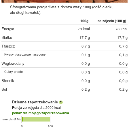
Sfotografowana porcja fileta z dorsza waży 100g (dość cienki,
ale długi kawałek).
100g
na zdjęciu (
100
g)
Energia
78 kcal
78 kcal
Białko
17,7 g
17,7 g
Tłuszcz
0,7 g
0,7 g
Kwasy tłuszczowe nasycone
0,1 g
0,1 g
Węglowodany
0,0 g
0,0 g
Cukry proste
0,0 g
0,0 g
Błonnik
0,0 g
0,0 g
Sól
0,2 g
0,2 g
Dzienne zapotrzebowanie
Porcja ze zdjęcia
dla 2000 kcal
pokaż dla mojego zapotrzebowania
energia (4 %)
0
100