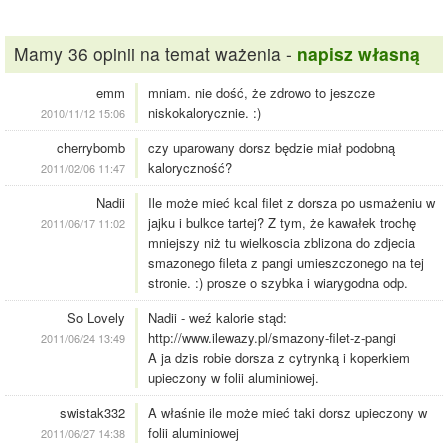
Mamy 36 opinii na temat ważenia -
napisz własną
emm
mniam. nie dość, że zdrowo to jeszcze
niskokalorycznie. :)
2010/11/12 15:06
cherrybomb
czy uparowany dorsz będzie miał podobną
kaloryczność?
2011/02/06 11:47
Nadii
Ile może mieć kcal filet z dorsza po usmażeniu w
jajku i bulkce tartej? Z tym, że kawałek trochę
2011/06/17 11:02
mniejszy niż tu wielkoscia zblizona do zdjecia
smazonego fileta z pangi umieszczonego na tej
stronie. :) prosze o szybka i wiarygodna odp.
So Lovely
Nadii - weź kalorie stąd:
http://www.ilewazy.pl/smazony-filet-z-pangi
2011/06/24 13:49
A ja dzis robie dorsza z cytrynką i koperkiem
upieczony w folii aluminiowej.
swistak332
A właśnie ile może mieć taki dorsz upieczony w
folii aluminiowej
2011/06/27 14:38