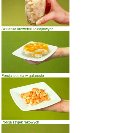
0
10
20
czas w minutach
Szklanka krewetek koktajlowych
Porcja śledzia w galarecie
Porcja szyjek rakowych