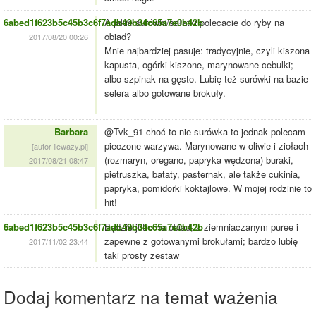
6abed1f623b5c45b3c6f7adb49b34c65a7e0b42b
A jakie surówki/sałatki polecacie do ryby na
obiad?
2017/08/20 00:26
Mnie najbardziej pasuje: tradycyjnie, czyli kiszona
kapusta, ogórki kiszone, marynowane cebulki;
albo szpinak na gęsto. Lubię też surówki na bazie
selera albo gotowane brokuły.
Barbara
@Tvk_91 choć to nie surówka to jednak polecam
pieczone warzywa. Marynowane w oliwie i ziołach
[autor ilewazy.pl]
(rozmaryn, oregano, papryka wędzona) buraki,
2017/08/21 08:47
pietruszka, bataty, pasternak, ale także cukinia,
papryka, pomidorki koktajlowe. W mojej rodzinie to
hit!
6abed1f623b5c45b3c6f7adb49b34c65a7e0b42b
Będzie jutro na obiad, z ziemniaczanym puree i
zapewne z gotowanymi brokułami; bardzo lubię
2017/11/02 23:44
taki prosty zestaw
Dodaj komentarz na temat ważenia