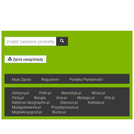
Zgłoś uwagi/błędy
Moje Zgody
Regulamin
Polityka Prywatności
Gotujmy.pl
Polki.pl
Mamotoja.pl
Wizaz.pl
Party.pl
Bangla
Viva.pl
Modago.pl
Elle.pl
National-Geographic.pl
Glamour.pl
Kobieta.pl
Mojegotowanie.pl
Przyslijprzepis.pl
Mojpieknyogrod.pl
Burda.pl