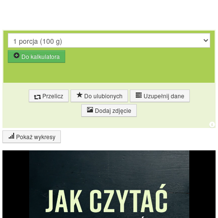
Do kalkulatora
Przelicz
Do ulubionych
Uzupełnij dane
Dodaj zdjęcie
Pokaż wykresy
Wykres składu produktu
Białko (18%)
Tłuszcz (1%)
18%
Pozostałe (81%)
81%