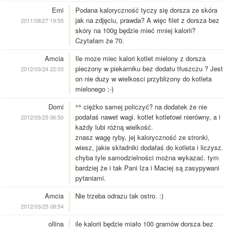
Emi
Podana kaloryczność tyczy się dorsza ze skóra
jak na zdjęciu, prawda? A więc filet z dorsza bez
2011/08/27 19:55
skóry na 100g będzie mieć mniej kalorii?
Czytałam że 70.
Amcia
Ile moze miec kalori kotlet mielony z dorsza
pieczony w piekarniku bez dodatu tłuszczu ? Jest
2012/03/24 22:03
on nie duzy w wielkosci przyblizony do kotleta
mielonego ;-)
Domi
^^ ciężko samej policzyć? na dodatek że nie
podałaś nawet wagi. kotlet kotletowi nierówny, a i
2012/03/25 06:50
każdy lubi różną wielkość.
znasz wagę ryby, jej kaloryczność ze stronki,
wiesz, jakie składniki dodałaś do kotleta i liczysz.
chyba tyle samodzielności można wykazać. tym
bardziej że i tak Pani Iza i Maciej są zasypywani
pytaniami.
Amcia
Nie trzeba odrazu tak ostro. :)
2012/03/25 08:54
ollina
ile kalorii będzie miało 100 gramów dorsza bez