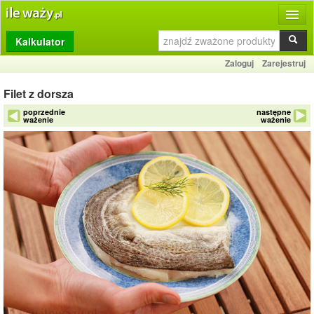
Kalkulator
Produkty
Zaloguj
Zarejestruj
Dziennik
Filet z dorsza
Przelicznik
poprzednie
następne
ważenie
ważenie
Porównywarka
Porady
Słownik
O stronie
Kontakt