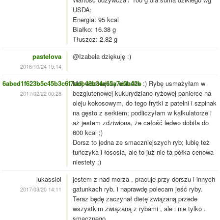
USDA:
Energia: 95 kcal
Białko: 16.38 g
Tłuszcz: 2.82 g
pastelova
@Izabela dziękuję :)
2016/10/24 15:14
6abed1f623b5c45b3c6f7adb49b34c65a7e0b42b
Mój wczorajszy obiadek :) Rybę usmażyłam w
bezglutenowej kukurydziano-ryżowej panierce na
2017/02/22 00:28
oleju kokosowym, do tego frytki z patelni i szpinak
na gęsto z serkiem; podliczyłam w kalkulatorze i
aż jestem zdziwiona, że całość ledwo dobiła do
600 kcal ;)
Dorsz to jedna ze smaczniejszych ryb; lubię też
tuńczyka i łososia, ale to już nie ta półka cenowa
niestety ;)
lukasslol
jestem z nad morza , pracuje przy dorszu i innych
gatunkach ryb. i naprawdę polecam jeść ryby.
2017/03/20 14:11
Teraz będę zaczynał dietę związaną przede
wszystkim związaną z rybami , ale i nie tylko .
smacznego.