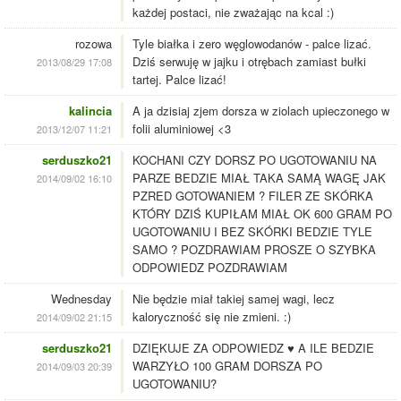
każdej postaci, nie zważając na kcal :)
rozowa
Tyle białka i zero węglowodanów - palce lizać.
Dziś serwuję w jajku i otrębach zamiast bułki
2013/08/29 17:08
tartej. Palce lizać!
kalincia
A ja dzisiaj zjem dorsza w ziolach upieczonego w
folii aluminiowej <3
2013/12/07 11:21
serduszko21
KOCHANI CZY DORSZ PO UGOTOWANIU NA
PARZE BEDZIE MIAŁ TAKA SAMĄ WAGĘ JAK
2014/09/02 16:10
PZRED GOTOWANIEM ? FILER ZE SKÓRKA
KTÓRY DZIŚ KUPIŁAM MIAŁ OK 600 GRAM PO
UGOTOWANIU I BEZ SKÓRKI BEDZIE TYLE
SAMO ? POZDRAWIAM PROSZE O SZYBKA
ODPOWIEDZ POZDRAWIAM
Wednesday
Nie będzie miał takiej samej wagi, lecz
kaloryczność się nie zmieni. :)
2014/09/02 21:15
serduszko21
DZIĘKUJE ZA ODPOWIEDZ ♥ A ILE BEDZIE
WARZYŁO 100 GRAM DORSZA PO
2014/09/03 20:39
UGOTOWANIU?