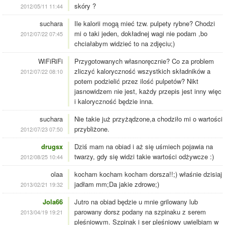
skóry ?
2012/05/11 11:44
suchara
Ile kalorii mogą mieć tzw. pulpety rybne? Chodzi
mi o taki jeden, dokładnej wagi nie podam ,bo
2012/07/22 07:45
chciałabym widzieć to na zdjęciu;)
WiFiRiFi
Przygotowanych własnoręcznie? Co za problem
zliczyć kaloryczność wszystkich składników a
2012/07/22 08:10
potem podzielić przez ilość pulpetów? Nikt
jasnowidzem nie jest, każdy przepis jest inny więc
i kaloryczność będzie inna.
suchara
Nie takie już przyżądzone,a chodziło mi o wartości
przybliżone.
2012/07/23 07:50
drugsx
Dziś mam na obiad i aż się uśmiech pojawia na
twarzy, gdy się widzi takie wartości odżywcze :)
2012/08/25 10:44
olaa
kocham kocham kocham dorsza!!;) właśnie dzisiaj
jadłam mm;Da jakie zdrowe;)
2013/02/21 19:32
Jola66
Jutro na obiad będzie u mnie grilowany lub
parowany dorsz podany na szpinaku z serem
2013/04/19 19:21
pleśniowym. Szpinak i ser pleśniowy uwielbiam w