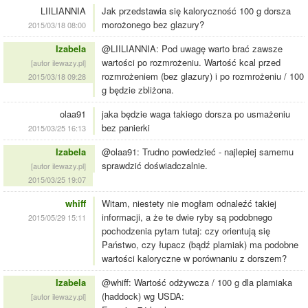
LIILIANNIA
Jak przedstawia się kaloryczność 100 g dorsza
morożonego bez glazury?
2015/03/18 08:00
Izabela
@LIILIANNIA: Pod uwagę warto brać zawsze
wartości po rozmrożeniu. Wartość kcal przed
[autor ilewazy.pl]
rozmrożeniem (bez glazury) i po rozmrożeniu / 100
2015/03/18 09:28
g będzie zbliżona.
olaa91
jaka będzie waga takiego dorsza po usmażeniu
bez panierki
2015/03/25 16:13
Izabela
@olaa91: Trudno powiedzieć - najlepiej samemu
sprawdzić doświadczalnie.
[autor ilewazy.pl]
2015/03/25 19:07
whiff
Witam, niestety nie mogłam odnaleźć takiej
informacji, a że te dwie ryby są podobnego
2015/05/29 15:11
pochodzenia pytam tutaj: czy orientują się
Państwo, czy łupacz (bądź plamiak) ma podobne
wartości kaloryczne w porównaniu z dorszem?
Izabela
@whiff: Wartość odżywcza / 100 g dla plamiaka
(haddock) wg USDA:
[autor ilewazy.pl]