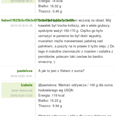
Energia: 74 kcal
2015/05/29 18:11
Białko: 16,32 g
Tłuszcz: 0,45 g
6abed1f623b5c45b3c6f7adb49b34c65a7e0b42b
Dorsz jes pyszny, miałam wczoraj na obiad. Mój
kawałek był troche krótszy, ale o wiele grubszy,
2015/10/18 01:45
spokojnie ważył 150-170 g. Ciężko go było
usmażyć w panierce bo był dość wypukły,
musiałam nieźle manewrować patelnią nad
palnikiem, a poszły na to prawie 3 łyżki oleju ;) Do
tego 4 malutkie ziemniaczki z masłem i sałatka z
pomidorów, polecam taki zestaw bo bardzo
smaczny :)
pastelova
A jak to jest z filetem z suma?
2016/10/23 14:41
Izabela
@pastelova: Wartość odżywcza / 100 g dla suma
hodowlanego wg USDA:
[autor ilewazy.pl]
Energia: 119 kcal
2016/10/24 12:03
Białko: 15.23 g
Tłuszcz: 5.94 g
Wartość odżywcza / 100 g dla suma dzikiego wg