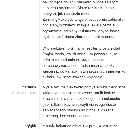
pewno będą do nich pasować owoce/sałaty z
imbirem i sezamem. Może też kiełki fasolki i
papryka, jak nadejdzie sezon.
Za mąkę kukurydzianą się jeszcze nie zabierałam,
chciałabym znaleźć mąkę z jakiejś bardziej
prymitywnej odmiany kukurydzy (chyba łatwiej
będzie kupić dobre ziarno i zmielić w domu).
W prawdziwej tortilli fajny jest ten prosty skład
(mąka, woda, ew. tłuszcz) - to pozwala je, w
odróznieniu od naleśników, dłuuuugo
przechowywać a i do środka można nałożyć
więcej niż do kanapki, zwłaszcza tych niesfornych
składników, które zawsze wypadają :)
martinka
Myślę też, że ciekawym pomysłem na nieco inne
wykorzystanie takiej pszennej tortilli będzie
2012/06/03 18:15
zrobienie jej w stylu alzackiego flammekueche
(niem. flammkuchen), czyli cienkiego ciasta
zapieczonego płasko (jak pizza) z kwaśną
śmietaną, boczkiem i cebulą.
hgfghh
ma tyle kalorii co omlet z 2 jajek, a jest duzo