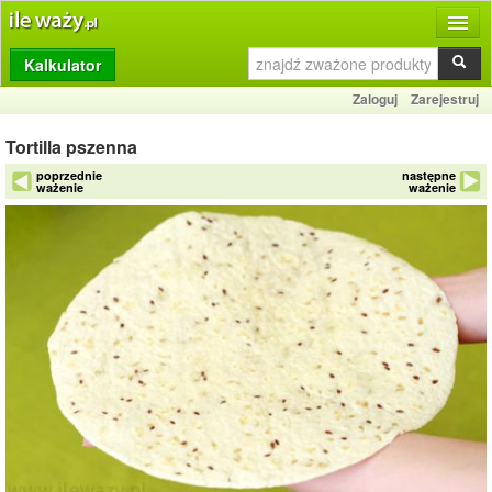
Kalkulator
Produkty
Zaloguj
Zarejestruj
Dziennik
Tortilla pszenna
Przelicznik
poprzednie
następne
ważenie
ważenie
Porównywarka
Porady
Słownik
O stronie
Kontakt