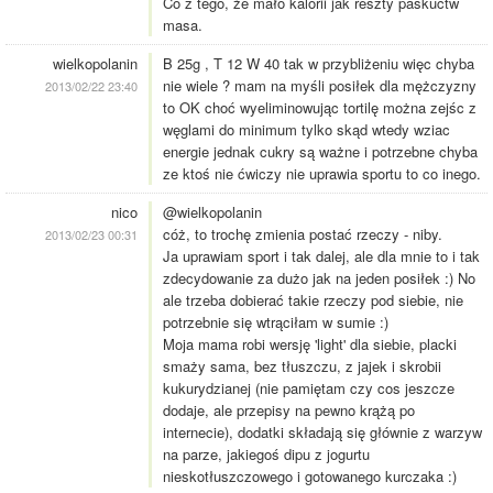
Co z tego, że mało kalorii jak reszty paskuctw
masa.
wielkopolanin
B 25g , T 12 W 40 tak w przybliżeniu więc chyba
nie wiele ? mam na myśli posiłek dla mężczyzny
2013/02/22 23:40
to OK choć wyeliminowując tortilę można zejśc z
węglami do minimum tylko skąd wtedy wziac
energie jednak cukry są ważne i potrzebne chyba
ze ktoś nie ćwiczy nie uprawia sportu to co inego.
nico
@wielkopolanin
cóż, to trochę zmienia postać rzeczy - niby.
2013/02/23 00:31
Ja uprawiam sport i tak dalej, ale dla mnie to i tak
zdecydowanie za dużo jak na jeden posiłek :) No
ale trzeba dobierać takie rzeczy pod siebie, nie
potrzebnie się wtrąciłam w sumie :)
Moja mama robi wersję 'light' dla siebie, placki
smaży sama, bez tłuszczu, z jajek i skrobii
kukurydzianej (nie pamiętam czy cos jeszcze
dodaje, ale przepisy na pewno krążą po
internecie), dodatki składają się głównie z warzyw
na parze, jakiegoś dipu z jogurtu
nieskotłuszczowego i gotowanego kurczaka :)