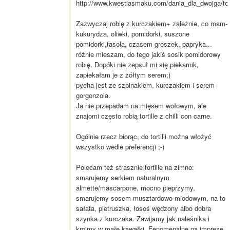
http://www.kwestiasmaku.com/dania_dla_dwojga/tort
Zazwyczaj robię z kurczakiem+ zależnie, co mam-
kukurydza, oliwki, pomidorki, suszone
pomidorki,fasola, czasem groszek, papryka...
różnie mieszam, do tego jakiś sosik pomidorowy
robię. Dopóki nie zepsuł mi się piekarnik,
zapiekałam je z żółtym serem;)
pycha jest ze szpinakiem, kurczakiem i serem
gorgonzola.
Ja nie przepadam na mięsem wołowym, ale
znajomi często robią tortille z chilli con carne.
Ogólnie rzecz biorąc, do tortilli można włożyć
wszystko wedle preferencji ;-)
Polecam też strasznie tortille na zimno:
smarujemy serkiem naturalnym
almette/mascarpone, mocno pieprzymy,
smarujemy sosem musztardowo-miodowym, na to
sałata, pietruszka, łosoś wędzony albo dobra
szynka z kurczaka. Zawijamy jak naleśnika i
kroimy w małe kawałki. Fenomenalne na imprezę