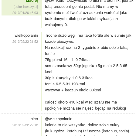
Maciej
@świnkers: Oczywiście tortilla ma błonnik, jednak
tutaj producent go nie podał. Nie mamy w
[autor ilewazy.pl]
systemie możliwości oznaczenia wartości jako
2013/01/26 16:03
brak danych, dlatego w takich sytuacjach
wpisujemy 0.
wielkopolanin
Troche dużo węgli ma taka tortila ale w sumie jak
kazde pieczywo.
2013/02/22 21:52
Na redukcji raz na 2 tygodnie zrobie sobie taką
tortile
75g piersi 16 - 1 -0 74kcal
sos czosnkowy 50gr jogurtu +5g majo 2-5-3 65
kcal
30g kukurydzy 1-0-6 31kcal
tortila 6-5,5-31 198kcal
warzywa + keczup okolo 30kcal
całość około 410 kcal wiec szału nie ma
spokojnie można sie najeśc będąc na redukcji
nico
@wielkopolanin
kalorie to nie wszystko, dolicz sobie cukry
2013/02/22 22:12
(kukurydza, ketchup) i tłuszcze (ketchup, torila).