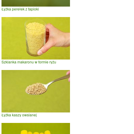
Łyżka perełek z tapioki
Szklanka makaronu w formie ryżu
Łyżka kaszy owsianej