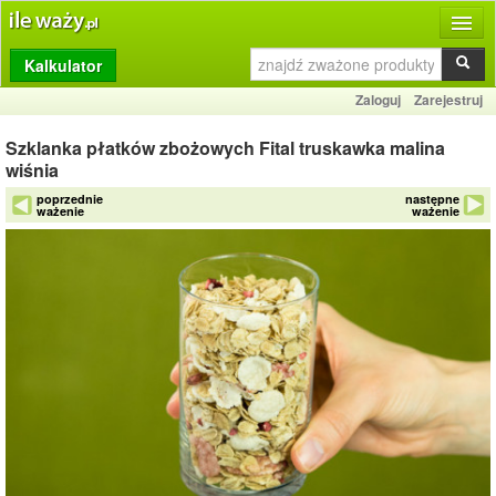
Kalkulator
Produkty
Zaloguj
Zarejestruj
Dziennik
Szklanka płatków zbożowych Fital truskawka malina
Przelicznik
wiśnia
poprzednie
następne
Porównywarka
ważenie
ważenie
Porady
Słownik
O stronie
Kontakt