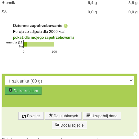
Błonnik
6,4 g
3,8 g
Sól
0,0 g
0,0 g
Dzienne zapotrzebowanie
Porcja ze zdjęcia
dla 2000 kcal
pokaż dla mojego zapotrzebowania
energia (11
%)
0
100
Do kalkulatora
Przelicz
Do ulubionych
Uzupełnij dane
Dodaj zdjęcie