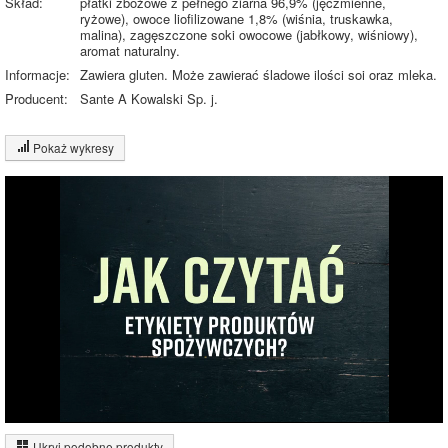
Skład:
płatki zbożowe z pełnego ziarna 96,9% (jęczmienne,
ryżowe), owoce liofilizowane 1,8% (wiśnia, truskawka,
malina), zagęszczone soki owocowe (jabłkowy, wiśniowy),
aromat naturalny.
Informacje:
Zawiera gluten. Może zawierać śladowe ilości soi oraz mleka.
Producent:
Sante A Kowalski Sp. j.
Pokaż wykresy
Wykres składu produktu
Białko (9%)
Tłuszcz (2%)
17.8%
Węglowodany
(72%)
Pozostałe (18%)
71.3%
Wykres źródeł energii produktu
Energia z białek
(10%)
Ukryj podobne produkty