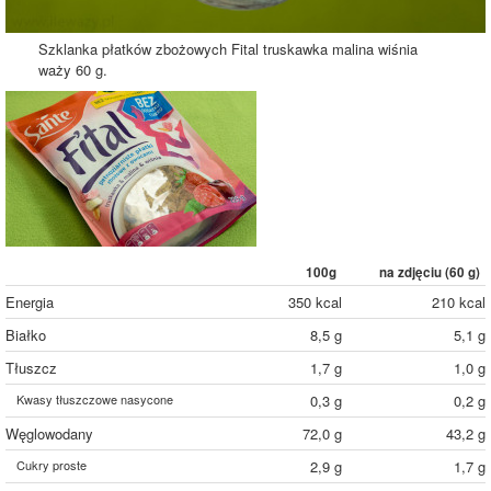
Szklanka płatków zbożowych Fital truskawka malina wiśnia
waży 60 g.
100g
na zdjęciu (
60
g)
Energia
350 kcal
210 kcal
Białko
8,5 g
5,1 g
Tłuszcz
1,7 g
1,0 g
Kwasy tłuszczowe nasycone
0,3 g
0,2 g
Węglowodany
72,0 g
43,2 g
Cukry proste
2,9 g
1,7 g