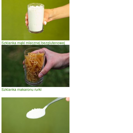
Szklanka mąki mlecznej bezglutenowej
Szklanka makaronu rurki