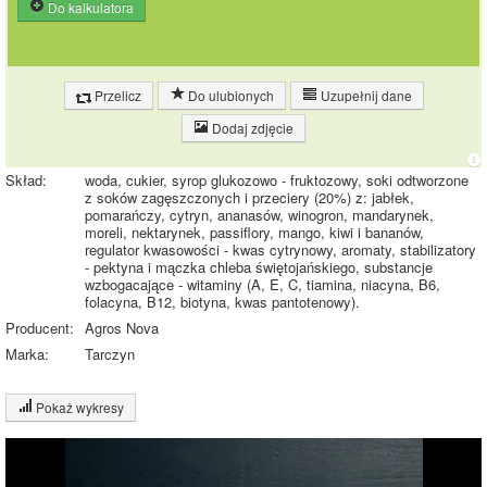
Do kalkulatora
Przelicz
Do ulubionych
Uzupełnij dane
Dodaj zdjęcie
Skład:
woda, cukier, syrop glukozowo - fruktozowy, soki odtworzone
z soków zagęszczonych i przeciery (20%) z: jabłek,
pomarańczy, cytryn, ananasów, winogron, mandarynek,
moreli, nektarynek, passiflory, mango, kiwi i bananów,
regulator kwasowości - kwas cytrynowy, aromaty, stabilizatory
- pektyna i mączka chleba świętojańskiego, substancje
wzbogacające - witaminy (A, E, C, tiamina, niacyna, B6,
folacyna, B12, biotyna, kwas pantotenowy).
Producent:
Agros Nova
Marka:
Tarczyn
Pokaż wykresy
Wykres składu produktu
Węglowodany
(10%)