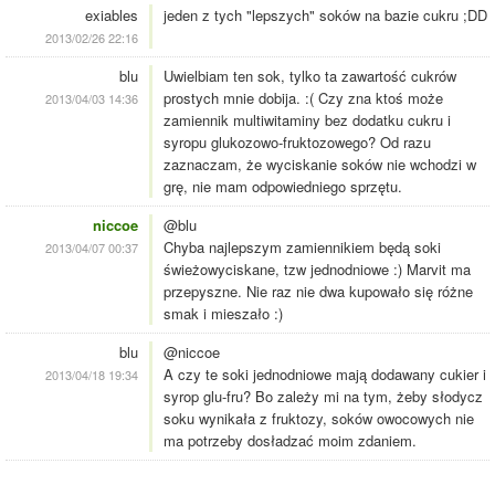
exiables
jeden z tych "lepszych" soków na bazie cukru ;DD
2013/02/26 22:16
blu
Uwielbiam ten sok, tylko ta zawartość cukrów
prostych mnie dobija. :( Czy zna ktoś może
2013/04/03 14:36
zamiennik multiwitaminy bez dodatku cukru i
syropu glukozowo-fruktozowego? Od razu
zaznaczam, że wyciskanie soków nie wchodzi w
grę, nie mam odpowiedniego sprzętu.
niccoe
@blu
Chyba najlepszym zamiennikiem będą soki
2013/04/07 00:37
świeżowyciskane, tzw jednodniowe :) Marvit ma
przepyszne. Nie raz nie dwa kupowało się różne
smak i mieszało :)
blu
@niccoe
A czy te soki jednodniowe mają dodawany cukier i
2013/04/18 19:34
syrop glu-fru? Bo zależy mi na tym, żeby słodycz
soku wynikała z fruktozy, soków owocowych nie
ma potrzeby dosładzać moim zdaniem.