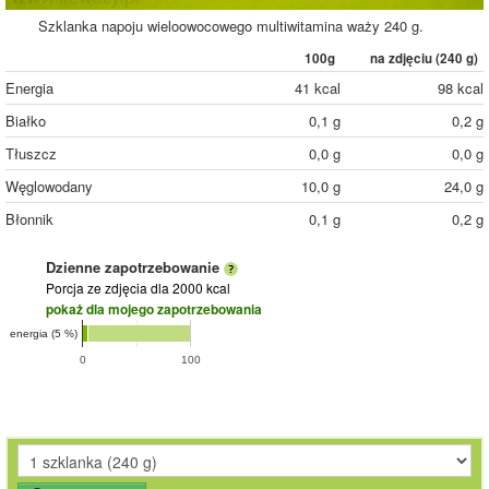
Szklanka napoju wieloowocowego multiwitamina waży 240 g.
100g
na zdjęciu (
240
g)
Energia
41 kcal
98 kcal
Białko
0,1 g
0,2 g
Tłuszcz
0,0 g
0,0 g
Węglowodany
10,0 g
24,0 g
Błonnik
0,1 g
0,2 g
Dzienne zapotrzebowanie
Porcja ze zdjęcia
dla 2000 kcal
pokaż dla mojego zapotrzebowania
energia (5 %)
0
100