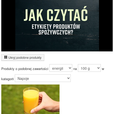
10%
Pozostałe (90%)
90%
Wykres źródeł energii produktu
Energia z białek
(1%)
Ukryj podobne produkty
Energia z
węglowodanów
Produkty o podobnej zawartości
na
w
(99%)
kategorii
99%
Czas potrzebny na spalenie porcji ze zdjęcia
dla osoby o
wadze
70
kg -
zobacz dla swojej wagi