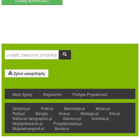
Zgłoś uwagi/błędy
Moje Zgody
Regulamin
Polityka Prywatności
Gotujmy.pl
Polki.pl
Mamotoja.pl
Wizaz.pl
Party.pl
Bangla
Viva.pl
Modago.pl
Elle.pl
National-Geographic.pl
Glamour.pl
Kobieta.pl
Mojegotowanie.pl
Przyslijprzepis.pl
Mojpieknyogrod.pl
Burda.pl