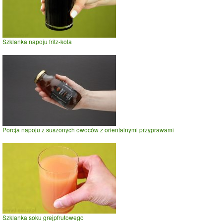
Szklanka napoju fritz-kola
Porcja napoju z suszonych owoców z orientalnymi przyprawami
Szklanka soku grejpfrutowego