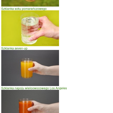
jazda na rowerze
Szklanka soku pomarańczowego
szybki taniec,trucht
spacer
prasowanie
prowadzenie samochodu
0
10
20
czas w minutach
Szklanka seven-up
Szklanka napoju wieloowocowego Los Angeles