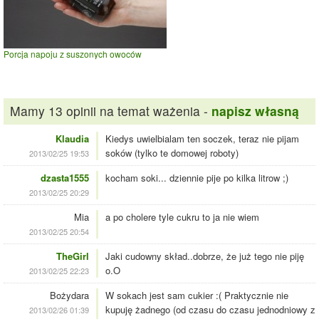
Porcja napoju z suszonych owoców
Mamy 13 opinii na temat ważenia -
napisz własną
Klaudia
Kiedys uwielbialam ten soczek, teraz nie pijam
soków (tylko te domowej roboty)
2013/02/25 19:53
dzasta1555
kocham soki... dziennie pije po kilka litrow ;)
2013/02/25 20:29
Mia
a po cholere tyle cukru to ja nie wiem
2013/02/25 20:54
TheGirl
Jaki cudowny skład..dobrze, że już tego nie piję
o.O
2013/02/25 22:23
Bożydara
W sokach jest sam cukier :( Praktycznie nie
kupuję żadnego (od czasu do czasu jednodniowy z
2013/02/26 01:39