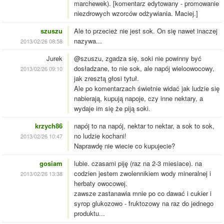
marchewek). [komentarz edytowany - promowanie
niezdrowych wzorców odżywiania. Maciej.]
szuszu
Ale to przecież nie jest sok. On się nawet inaczej
nazywa...
2013/02/26 08:58
Jurek
@szuszu, zgadza się, soki nie powinny być
dosładzane, to nie sok, ale napój wieloowocowy,
2013/02/26 09:10
jak zresztą głosi tytuł.
Ale po komentarzach świetnie widać jak ludzie się
nabierają, kupują napoje, czy inne nektary, a
wydaje im się że piją soki.
krzych86
napój to na napój, nektar to nektar, a sok to sok,
no ludzie kochani!
2013/02/26 10:47
Naprawdę nie wiecie co kupujecie?
gosiam
lubie. czasami piję (raz na 2-3 miesiace). na
codzien jestem zwolennikiem wody mineralnej i
2013/02/26 13:38
herbaty owocowej.
zawsze zastanawia mnie po co dawać i cukier i
syrop glukozowo - fruktozowy na raz do jednego
produktu...