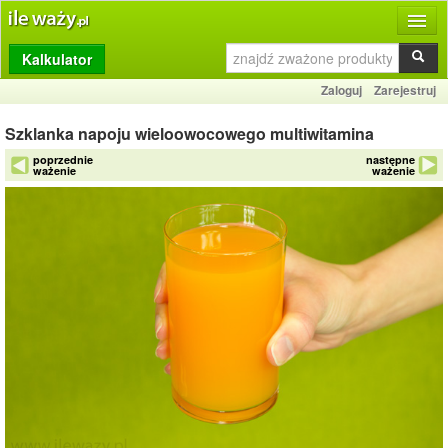
Kalkulator
Produkty
Zaloguj
Zarejestruj
Dziennik
Szklanka napoju wieloowocowego multiwitamina
Przelicznik
poprzednie
następne
ważenie
ważenie
Porównywarka
Porady
Słownik
O stronie
Kontakt