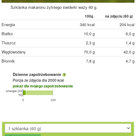
Szklanka makaronu żytniego świderki waży 60 g.
100g
na zdjęciu (
60
g)
Energia
340 kcal
204 kcal
Białko
10,0 g
6,0 g
Tłuszcz
2,3 g
1,4 g
Węglowodany
70,0 g
42,0 g
Błonnik
7,8 g
4,7 g
Dzienne zapotrzebowanie
Porcja ze zdjęcia
dla 2000 kcal
pokaż dla mojego zapotrzebowania
energia (10
%)
0
100