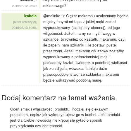
orkiszowego?
2015/08/12 23:49
Izabela
@malinka ;): Ciężar makaronu uzależniony będzie
między innymi od tego z jakiej mąki został
[autor ilewazy.pl]
wyprodukowany (jasnej czy ciemnej), od jego
2015/08/13 10:56
wilgotności. Jeżeli mamy na myśli wagę w
szklance, to również od kształtu makaronu, czyli
ile zapełni nam szklanki i ile zostawi pustej
przestrzeni. Jeżeli makaron orkiszowy zostałby
wyprodukowany z pełnoziarnistej mąki i
posiadałby kształt świderek o podobnej wielkości
jak ze zdjęcia, wówczas istnieje duże
prawdopodobieństwo, że szklanka makaronu
będzie wskazywać podobną masę.
Dodaj komentarz na temat ważenia
Oceń smak i właściwości produktu. Podziel się ciekawym
przepisem, napisz jak wykorzystujesz go w kuchni. Jeśli produkt
jest dla Ciebie nowością nie krępuj się pytać o sposób
przyrządzania czy dostępność.