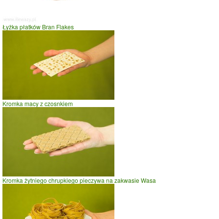
czas w minutach
Łyżka płatków Bran Flakes
Kromka macy z czosnkiem
Kromka żytniego chrupkiego pieczywa na zakwasie Wasa