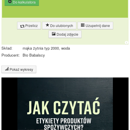
Do kalkulatora
Przelicz
Do ulubionych
Uzupełnij dane
Dodaj zdjęcie
Skład:
mąka żytnia typ 2000, woda
Producent:
Bio Babalscy
Pokaż wykresy
Wykres składu produktu
Białko (10%)
Tłuszcz (2%)
10%
18%
Węglowodany
(70%)
Pozostałe (18%)
70%