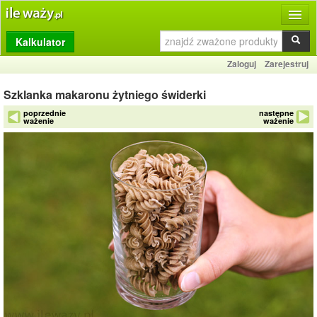
Kalkulator
Produkty
Zaloguj
Zarejestruj
Dziennik
Szklanka makaronu żytniego świderki
Przelicznik
poprzednie
następne
ważenie
ważenie
Porównywarka
Porady
Słownik
O stronie
Kontakt