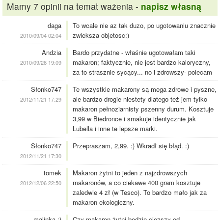
Mamy 7 opinii na temat ważenia -
napisz własną
daga
To wcale nie az tak duzo, po ugotowaniu znacznie
zwieksza objetosc:)
2010/09/04 02:04
Andzia
Bardo przydatne - właśnie ugotowałam taki
makaron; faktycznie, nie jest bardzo kaloryczny,
2010/09/26 19:09
za to strasznie sycący... no i zdrowszy- polecam
Słonko747
Te wszystkie makarony są mega zdrowe i pyszne,
ale bardzo drogie niestety dlatego też jem tylko
2012/11/21 17:29
makaron pełnoziarnisty pszenny durum. Kosztuje
3,99 w Biedronce i smakuje identycznie jak
Lubella i inne te lepsze marki.
Słonko747
Przepraszam, 2,99. :) Wkradł się błąd. :)
2012/11/21 17:30
tomek
Makaron żytni to jeden z najzdrowszych
makaronów, a co ciekawe 400 gram kosztuje
2012/12/06 22:50
zaledwie 4 zł (w Tesco). To bardzo mało jak za
makaron ekologiczny.
malinka ;)
Czy makaron żytni bedzie ciezszy od