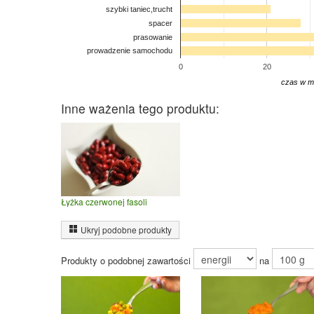
szybki taniec,trucht
spacer
prasowanie
prowadzenie samochodu
0
20
czas w m
Inne ważenia tego produktu:
Łyżka czerwonej fasoli
Ukryj podobne produkty
Produkty o podobnej zawartości
na