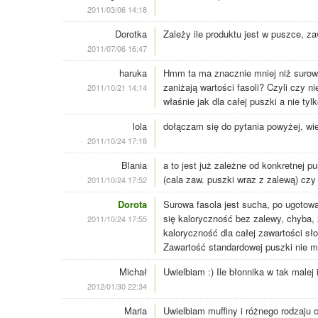
2011/03/06 14:18
Dorotka
Zależy ile produktu jest w puszce, z
2011/07/06 16:47
haruka
Hmm ta ma znacznie mniej niż surowa
zaniżają wartości fasoli? Czyli czy n
2011/10/21 14:14
właśnie jak dla całej puszki a nie ty
lola
dołączam się do pytania powyżej, wi
2011/10/24 17:18
Blania
a to jest już zależne od konkretnej 
(cala zaw. puszki wraz z zalewą) czy
2011/10/24 17:52
Dorota
Surowa fasola jest sucha, po ugotow
się kaloryczność bez zalewy, chyba,
2011/10/24 17:55
kaloryczność dla całej zawartości sł
Zawartość standardowej puszki nie mi
Michał
Uwielbiam :) Ile błonnika w tak malej i
2012/01/30 22:34
Maria
Uwielbiam muffiny i różnego rodzaju 