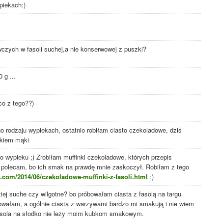
piekach:)
wczych w fasoli suchej,a nie konserwowej z puszki?
 g ...
 co z tego??)
go rodzaju wypiekach, ostatnio robiłam ciasto czekoladowe, dziś
ikiem mąki
o wypieku ;) Zrobiłam muffinki czekoladowe, których przepis
 polecam, bo ich smak na prawdę mnie zaskoczył. Robiłam z tego
t.com/2014/06/czekoladowe-muffinki-z-fasoli.html
:)
j suche czy wilgotne? bo próbowałam ciasta z fasolą na targu
owałam, a ogólnie ciasta z warzywami bardzo mi smakują i nie wiem
 fasola na słodko nie leży moim kubkom smakowym.