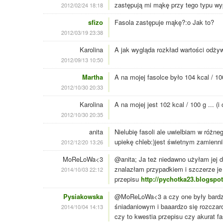
zastępują mi mąkę przy tego typu wy
2012/02/24 18:18
sfizo
Fasola zastępuje mąkę?:o Jak to?
2012/03/19 23:38
Karolina
A jak wygląda rozkład wartości odży
2012/09/13 10:50
Martha
A na mojej fasolce było 104 kcal / 100
2012/10/30 20:33
Karolina
A na mojej jest 102 kcal / 100 g ... (i
2012/10/30 20:35
anita
Nielubię fasoli ale uwielbiam w różne
upiekę chleb:)jest świetnym zamienn
2012/12/20 13:26
MoReLoWa<3
@anita; Ja też niedawno użyłam jej d
znalazłam przypadkiem i szczerze je
2014/10/03 22:12
przepisu
http://pychotka23.blogspo
Pysiakowska
@MoReLoWa<3 a czy one były bardzie
śniadaniowym i baaardzo się rozczar
2014/10/04 14:13
czy to kwestia przepisu czy akurat