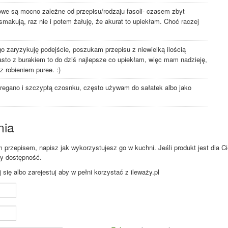
we są mocno zależne od przepisu/rodzaju fasoli- czasem zbyt
makują, raz nie i potem żałuję, że akurat to upiekłam. Choć raczej
o zaryzykuję podejście, poszukam przepisu z niewielką ilością
sto z burakiem to do dziś najlepsze co upiekłam, więc mam nadzieję,
 z robieniem puree. :)
 oregano i szczyptą czosnku, często używam do sałatek albo jako
nia
przepisem, napisz jak wykorzystujesz go w kuchni. Jeśli produkt jest dla Ci
zy dostępność.
ię albo zarejestuj aby w pełni korzystać z ileważy.pl