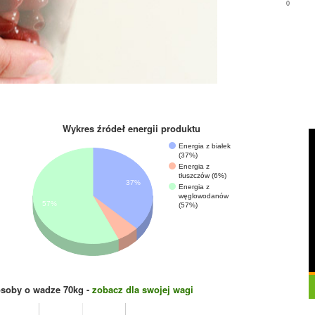
0
Wykres źródeł energii produktu
Energia z białek
(37%)
Energia z
tłuszczów (6%)
37%
Energia z
węglowodanów
57%
(57%)
osoby o wadze
70
kg -
zobacz dla swojej wagi