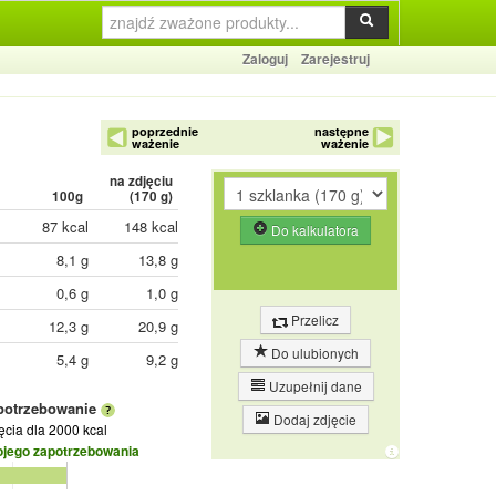
Zaloguj
Zarejestruj
poprzednie
następne
ważenie
ważenie
na zdjęciu
100g
(
170
g)
87 kcal
148 kcal
Do kalkulatora
8,1 g
13,8 g
0,6 g
1,0 g
Przelicz
12,3 g
20,9 g
Do ulubionych
5,4 g
9,2 g
Uzupełnij dane
potrzebowanie
Dodaj zdjęcie
jęcia
dla 2000 kcal
ojego zapotrzebowania