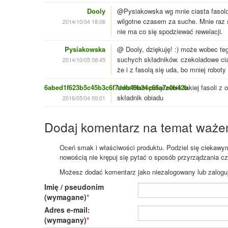
Dooly
@Pysiakowska wg mnie ciasta fasolo
wilgotne czasem za suche. Mnie raz s
2014/10/04 18:06
nie ma co się spodziewać rewelacji.
Pysiakowska
@ Dooly, dziękuję! :) może wobec teg
suchych składników. czekoladowe cia
2014/10/05 08:45
że i z fasolą się uda, bo mniej roboty
6abed1f623b5c45b3c6f7adb49b34c65a7e0b42b
Uwielbiam połączenie takiej fasoli z
składnik obiadu
2016/05/04 00:01
Dodaj komentarz na temat waże
Oceń smak i właściwości produktu. Podziel się ciekawym 
nowością nie krępuj się pytać o sposób przyrządzania c
Możesz dodać komentarz jako niezalogowany lub zaloguj s
Imię / pseudonim
(wymagane)
Adres e-mail:
(wymagany)