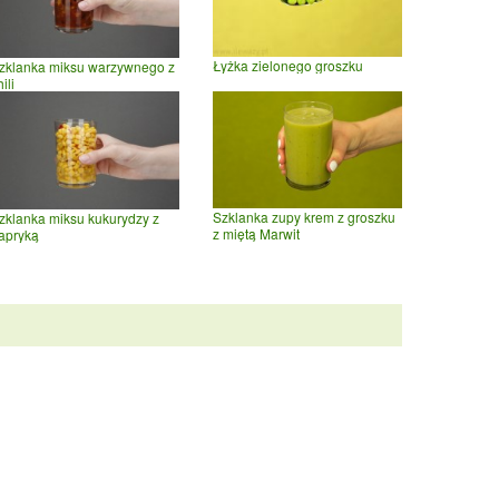
Łyżka zielonego groszku
zklanka miksu warzywnego z
ili
Szklanka zupy krem z groszku
zklanka miksu kukurydzy z
z miętą Marwit
apryką