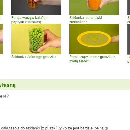
j
Porcja warzyw kalafior i
Szklanka marchewki
S
papryka z kurkumą
zasmażanej
ch
Szklanka zielonego groszku
Porcja zupy krem z groszku z
S
miętą Marwit
p
własną
asoli?
ala fasola do szklanki [z puszki] tylko ze jest bardziej pelna ;p