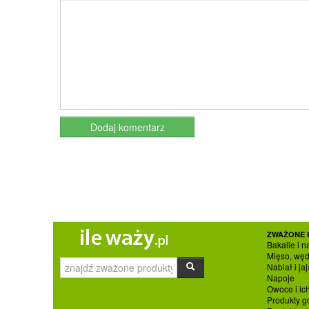
ZWAŻONE 
Bakalie i n
Mięso, węd
Nabiał i jaj
Napoje
Owoce i ic
Produkty g