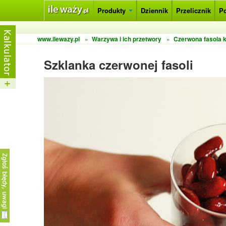
Produkty
Dziennik
Przelicznik
P
www.ilewazy.pl
»
Warzywa i ich przetwory
»
Czerwona fasola
Szklanka czerwonej fasoli