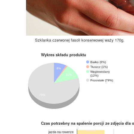
Szklanka czerwonej fasoli konserwowej waży 170g.
Wykres składu produktu
Białko (8%)
Tłuszcz (1%)
8%
Węglowodany
12%
(12%)
Pozostałe (79%)
79%
Czas potrzebny na spalenie porcji ze zdjęcia
dla 
jazda na rowerze