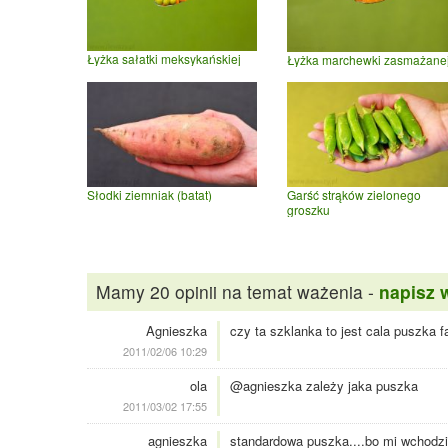
Łyżka sałatki meksykańskiej
Łyżka marchewki zasmażane
Słodki ziemniak (batat)
Garść strąków zielonego
groszku
Mamy 20 opinii na temat ważenia -
napisz 
Agnieszka
czy ta szklanka to jest cala puszka f
2011/02/06 10:29
ola
@agnieszka zależy jaka puszka
2011/03/02 17:55
agnieszka
standardowa puszka....bo mi wchodzi c