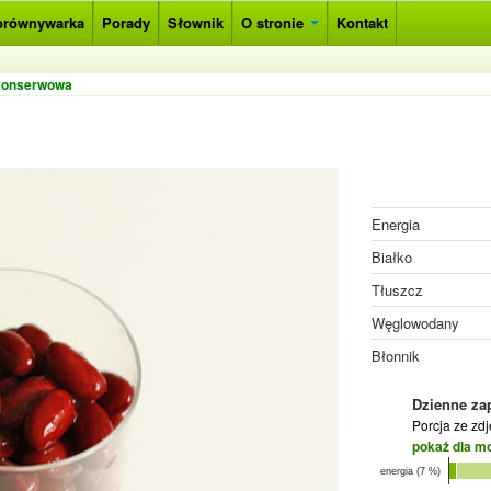
orównywarka
Porady
Słownik
O stronie
Kontakt
 konserwowa
Energia
Białko
Tłuszcz
Węglowodany
Błonnik
Dzienne za
Porcja ze zd
pokaż dla m
energia (7 %)