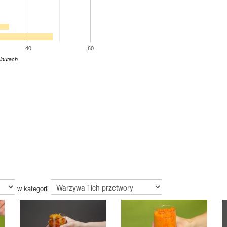
40
60
inutach
w kategorii