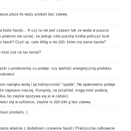
awsze pisze ile waży produkt bez zalewy.
 biała fasola... A czy ta nie jest czasem tak ze woda w puszce
ie powinno sie uznać, ze jedząc cała puszkę trzeba policzyć kcal
lko fasoli? Czyli np. całe 400g a nie 220, które ma sama fasola?
e ktoś coś na tan temat?
puszki (=producenta) co podaje: czy wartość energetyczną produktu
 odcieku!
aniu nasiąka wodą i jej kaloryczność "spada". Na opakowaniu podaje
 że napisano inaczej. Kompoty, na przykład, mogą mieć podaną
oika, bo zwykle spożywa się je w całości.
eści się w szklance, zwykle to 220-240 g bez zalewy.
losci produktu :)
ciasta właśnie z dodatkiem czerwone fasoli:) Praktycznie całkowicie