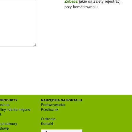
Zobacz
jakie są zalety rejestracji
przy komentowaniu
PRODUKTY
NARZĘDZIA NA PORTALU
asiona
Porównywarka
liny i dania mięsne
Przelicznik
a
O stronie
h przetwory
Kontakt
otowe