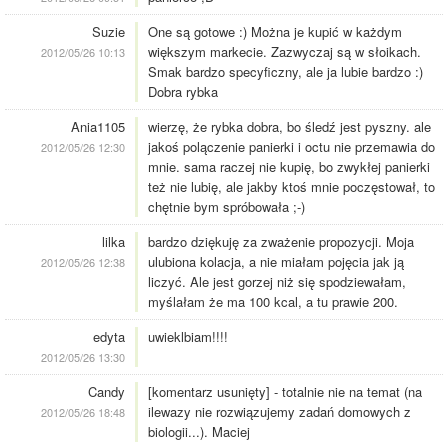
Suzie
One są gotowe :) Można je kupić w każdym
większym markecie. Zazwyczaj są w słoikach.
2012/05/26 10:13
Smak bardzo specyficzny, ale ja lubie bardzo :)
Dobra rybka
Ania1105
wierzę, że rybka dobra, bo śledź jest pyszny. ale
jakoś polączenie panierki i octu nie przemawia do
2012/05/26 12:30
mnie. sama raczej nie kupię, bo zwykłej panierki
też nie lubię, ale jakby ktoś mnie poczęstował, to
chętnie bym spróbowała ;-)
lilka
bardzo dziękuję za zważenie propozycji. Moja
ulubiona kolacja, a nie miałam pojęcia jak ją
2012/05/26 12:38
liczyć. Ale jest gorzej niż się spodziewałam,
myślałam że ma 100 kcal, a tu prawie 200.
edyta
uwieklbiam!!!!
2012/05/26 13:30
Candy
[komentarz usunięty] - totalnie nie na temat (na
ilewazy nie rozwiązujemy zadań domowych z
2012/05/26 18:48
biologii...). Maciej