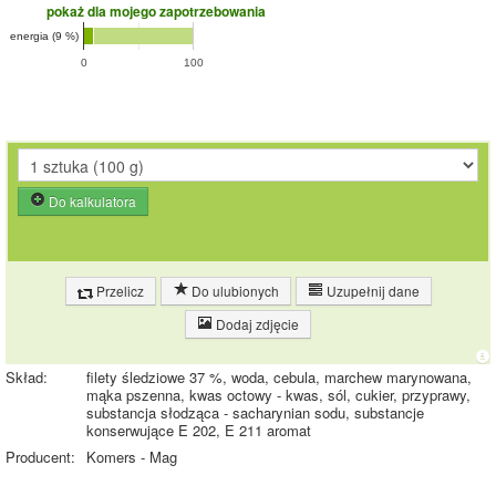
pokaż dla mojego zapotrzebowania
energia (9 %)
0
100
Do kalkulatora
Przelicz
Do ulubionych
Uzupełnij dane
Dodaj zdjęcie
Skład:
filety śledziowe 37 %, woda, cebula, marchew marynowana,
mąka pszenna, kwas octowy - kwas, sól, cukier, przyprawy,
substancja słodząca - sacharynian sodu, substancje
konserwujące E 202, E 211 aromat
Producent:
Komers - Mag