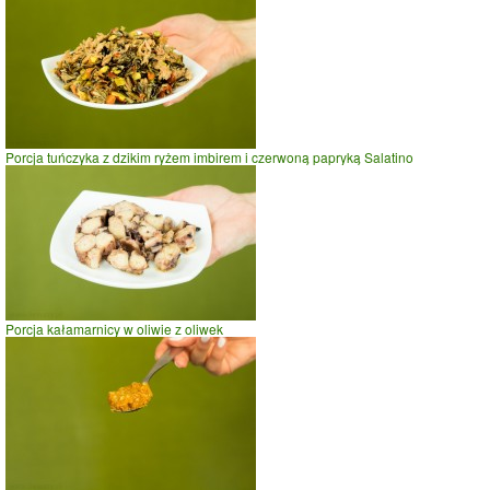
Porcja tuńczyka z dzikim ryżem imbirem i czerwoną papryką Salatino
Porcja kałamarnicy w oliwie z oliwek