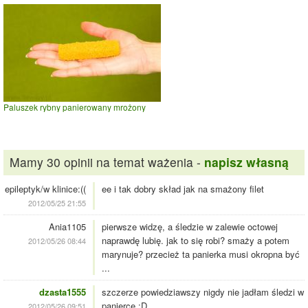
Paluszek rybny panierowany mrożony
Mamy 30 opinii na temat ważenia -
napisz własną
epileptyk/w klinice:((
ee i tak dobry skład jak na smażony filet
2012/05/25 21:55
Ania1105
pierwsze widzę, a śledzie w zalewie octowej
naprawdę lubię. jak to się robi? smaży a potem
2012/05/26 08:44
marynuje? przecież ta panierka musi okropna być
...
dzasta1555
szczerze powiedziawszy nigdy nie jadłam śledzi w
panierce ;D
2012/05/26 09:51