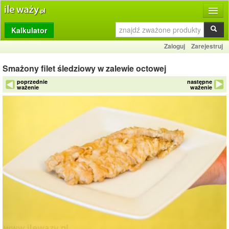
Kalkulator
Produkty
Zaloguj
Zarejestruj
Dziennik
Smażony filet śledziowy w zalewie octowej
Przelicznik
poprzednie
następne
ważenie
ważenie
Porównywarka
Porady
Słownik
O stronie
Kontakt