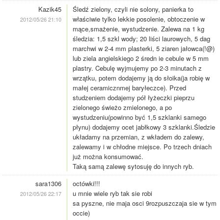
Kazik45
Śledź zielony, czyli nie solony, panierka to
właściwie tylko lekkie posolenie, obtoczenie w
2012/05/26 21:10
mące,smażenie, wystudzenie. Zalewa na 1 kg
śledzia: 1,5 szkl wody; 20 liści laurowych, 5 dag
marchwi w 2-4 mm plasterki, 5 ziaren jałowca(!@)
lub ziela angielskiego 2 średn ie cebule w 5 mm
plastry. Cebulę wyjmujemy po 2-3 minutach z
wrzątku, potem dodajemy ją do słoika(ja robię w
małej ceramicznmej baryłeczce). Przed
studzeniem dodajemy pół łyżeczki pieprzu
zielonego świeżo zmielonego, a po
wystudzeniu(powinno być 1,5 szklanki samego
płynu) dodajemy ocet jabłkowy 3 szklanki.Śledzie
układamy na przemian, z wkładem do zalewy,
zalewamy i w chłodne miejsce. Po trzech dniach
już można konsumować.
Taką samą zalewę sytosuję do innych ryb.
sara1306
octówki!!!
u mnie wiele ryb tak sie robi
2012/05/26 22:17
sa pyszne, nie maja osci 9rozpuszczaja sie w tym
occie)