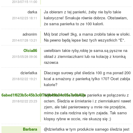
2013/07/15 11:00
darka
Ja obieram z tej panierki, żeby nie było takie
kaloryczne! Smakuje równie dobrze. Obstawiam,
2014/02/23 18:11
że sama panierka to ze 100 kalorii.
adnonim
Mój brat złowił 3kg, a mama zrobiła takie w słoiki.
Na pewno będą lepse bez tych wszystkich "E".
2014/07/28 13:21
Olcia86
uwielbiam takie ryby,robię je sama.są pyszne na
obiad z ziemniaczkami lub na kolację z kromką
2015/05/28 09:06
razowca
dzierlatka
Dlaczego surowy płat śledzia 100 g ma ponad 200
kcal a smażony z panierką tylko 170? Ocet zabija
2018/02/22 19:21
kalorie?
6abed1f623b5c45b3c6f7adb49b34c65a7e0b42b
Wybitnie mi nie smakuje panierka w połączeniu z
octem. Śledzia w śmietanie i z ziemniakami nawet
2018/02/22 23:23
zjem, ale taki panierowany u mnie nie przejdzie,
mimo że cała rodzina się tym zajada. Tak samo
klopsy rybne w occie, nie skuszę się ;)
Barbara
@dzierlatka w tym produkcie samego śledzia jest