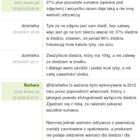
37% plus pozostałe surowce (opisane pod
[autor ilewazy.pl]
zdjęciem) i wszystko razem daje taką a nie inną
2018/02/23 08:24
wartość odżywczą.
dzierlatka
Tyle że na zdjęciu jest sam śledź, bez zalewy,
więc jest go na tym talerzu więcej niż 37% śledzia
2018/03/01 22:09
w śledziu, stawiam, że ponad 90% śledzia.
Interesują mnie kalorie ryby, nie octu.
dzierlatka
Zważyliście śledzia, który ma 100g, a nie zalewę
ze śledziem w środku.
2018/03/01 22:11
I dlatego warto uściślić i podać kcal ryby, a nie
całej zawartości słoika.
Barbara
@dzierlatka to ważenie było wykonywane w 2012
roku przez poprzednich właścicieli, którzy z
[autor ilewazy.pl]
jakiegoś powodu sfotografowali wyłącznie śledzia.
2018/03/02 07:51
Zgadzam się z tobą, że należało pokazać
wszelkie surowce.
Niemniej jednak wartości odżywcze z pewnością
zostały zanotowane z opakowania, a producent
nie podaje oddzielnie wartości dla śledzia i dla