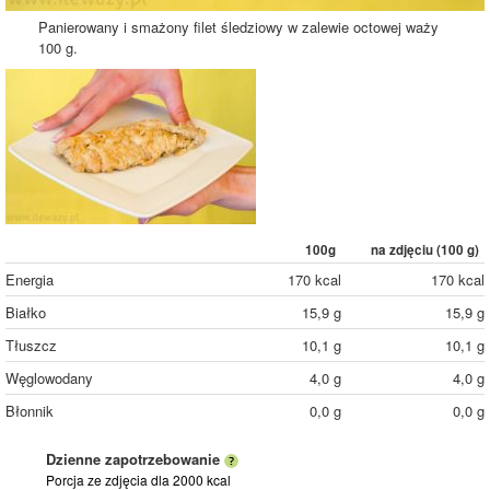
Panierowany i smażony filet śledziowy w zalewie octowej waży
100 g.
100g
na zdjęciu (
100
g)
Energia
170 kcal
170 kcal
Białko
15,9 g
15,9 g
Tłuszcz
10,1 g
10,1 g
Węglowodany
4,0 g
4,0 g
Błonnik
0,0 g
0,0 g
Dzienne zapotrzebowanie
Porcja ze zdjęcia
dla 2000 kcal