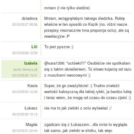
mniam (i nie tylko sledzie)
dziadova
Mniam, wciągnęłabym takiego śledzika. Robię
właście w ten sposób co Kazik (no, różni nasze
2012/05/27 08:56
przepisy nieznacznie inna proporcja octu), ale są
rewelacyjne :P
Lili
To jest pyszne :)
2012/05/28 12:59
Izabela
@sara1306: "octówki!!!" Osobiście nie spotkałam
się z takim określeniem. To słowo kojarzę od razu
[autor ilewazy.pl]
z muszkami owocowymi ;)
2012/05/28 13:41
Kasia
Super, że go zważyliście! :) Trudno znaleźć
wartość kaloryczną dla takiej rybki, ja bardzo lubię
2012/05/30 12:35
i teraz wiem, że mogę od czasu do czasu zjeść :)
Łukasz
nie ma to jak zwłoki z octu wyławiać ;/
2012/05/30 15:13
Magda
zgadzam się z Łukaszem...dla mnie to wygląda
tak samo..jak zwłoki w słoiku, tak więc
2012/05/31 20:44