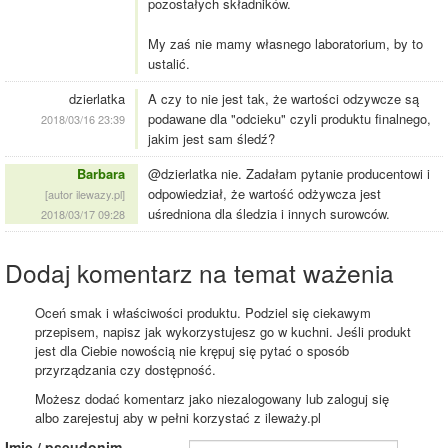
pozostałych składników.
My zaś nie mamy własnego laboratorium, by to
ustalić.
dzierlatka
A czy to nie jest tak, że wartości odzywcze są
podawane dla "odcieku" czyli produktu finalnego,
2018/03/16 23:39
jakim jest sam śledź?
Barbara
@dzierlatka nie. Zadałam pytanie producentowi i
odpowiedział, że wartość odżywcza jest
[autor ilewazy.pl]
uśredniona dla śledzia i innych surowców.
2018/03/17 09:28
Dodaj komentarz na temat ważenia
Oceń smak i właściwości produktu. Podziel się ciekawym
przepisem, napisz jak wykorzystujesz go w kuchni. Jeśli produkt
jest dla Ciebie nowością nie krępuj się pytać o sposób
przyrządzania czy dostępność.
Możesz dodać komentarz jako niezalogowany lub zaloguj się
albo zarejestuj aby w pełni korzystać z ileważy.pl
Imię / pseudonim