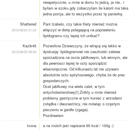
nieapetycznie, u mnie w domu to jedzą, ja nie.. i
byłam w szoku gdy zobaczyłam ile kalorii ma taka
jedna porcja..ale to wszystko przez tę panierkę.
Shattered
Pani Izabelo, czy takie filety również można
włączyć w dietę polegającą na poprawieniu
2012/06/24 21:24
lipidogramu czy lepiej ich unikać?
Kazik45
Pozwolicie Dziewczyny, że wtrącę się lekko w
dyskusję: lipidogramowi nie zaszkodzi zalewa
2012/06/25 09:30
sporzadzona na occie jabłkowym, lub winnym, ale
dla pewnosci lepiej te octy sporządzić
własnoręcznie. Od kilkunastu lat nie używam
absolutnie octu spirytusowego, chyba że do prac
gospodarczych.
Ocet jabłkowy ma wiele zalet, w tym
antycholesterolowy(!).Znikły u mnie również
problemy gastryczne w tym koniec z wrzodami
zołądka i dwunastnicy, nie mówiąc o częstym
pieczeniu w gardle (zgaga).
Pozdrawiam
Ivona
a na moich jest napisane 65 kcal / 100g :)