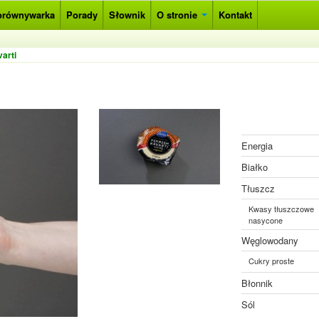
orównywarka
Porady
Słownik
O stronie
Kontakt
arti
Energia
Białko
Tłuszcz
Kwasy tłuszczowe
nasycone
Węglowodany
Cukry proste
Błonnik
Sól