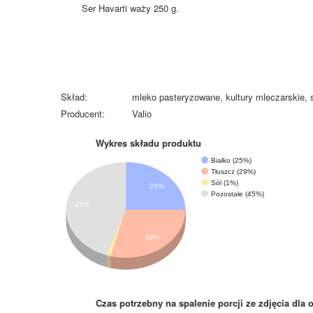
Ser Havarti waży 250 g.
Skład:
mleko pasteryzowane, kultury mleczarskie, 
Producent:
Valio
Wykres składu produktu
Białko (25%)
Tłuszcz (29%)
Sól (1%)
25%
Pozostałe (45%)
45%
29%
Czas potrzebny na spalenie porcji ze zdjęcia
dla 