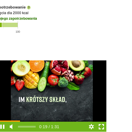
potrzebowanie
jęcia
dla 2000 kcal
ojego zapotrzebowania
100
0:19 / 1:31