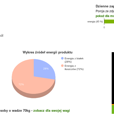
Dzienne za
Porcja ze zd
pokaż dla m
energia (45 %)
0
sól
Wykres źródeł energii produktu
Energia z białek
(28%)
Energia z
28%
tłuszczów (72%)
72%
osoby o wadze
70
kg -
zobacz dla swojej wagi