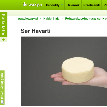
Produkty
Dziennik
Przelicznik
P
www.ilewazy.pl
»
Nabiał i jaja
»
Półtwardy, pełnotłusty ser Hav
Ser Havarti