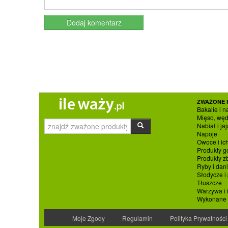
ZWAŻONE 
Bakalie i n
Mięso, węd
Nabiał i jaj
Napoje
Owoce i ic
Produkty g
Produkty 
Ryby i dan
Słodycze i
Tłuszcze
Warzywa i 
Wykonane p
Moje Zgody
Regulamin
Polityka Prywatności