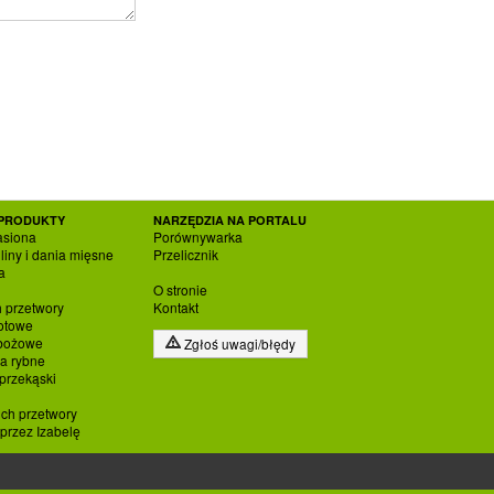
PRODUKTY
NARZĘDZIA NA PORTALU
asiona
Porównywarka
liny i dania mięsne
Przelicznik
a
O stronie
h przetwory
Kontakt
otowe
zbożowe
Zgłoś uwagi/błędy
ia rybne
 przekąski
ich przetwory
rzez Izabelę