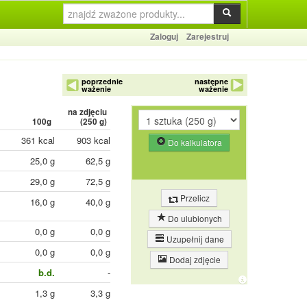
Zaloguj
Zarejestruj
poprzednie
następne
ważenie
ważenie
na zdjęciu
100g
(
250
g)
361 kcal
903 kcal
Do kalkulatora
25,0 g
62,5 g
29,0 g
72,5 g
Przelicz
16,0 g
40,0 g
Do ulubionych
0,0 g
0,0 g
Uzupełnij dane
0,0 g
0,0 g
Dodaj zdjęcie
b.d.
-
1,3 g
3,3 g