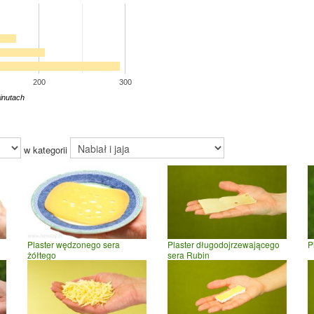
200
300
inutach
w kategorii
Plaster wędzonego sera
Plaster długodojrzewającego
P
żółtego
sera Rubin