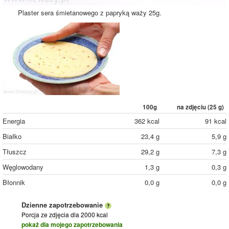
Plaster sera śmietanowego z papryką waży 25g.
100g
na zdjęciu (
25
g)
Energia
362 kcal
91 kcal
Białko
23,4 g
5,9 g
Tłuszcz
29,2 g
7,3 g
Węglowodany
1,3 g
0,3 g
Błonnik
0,0 g
0,0 g
Dzienne zapotrzebowanie
Porcja ze zdjęcia
dla 2000 kcal
pokaż dla mojego zapotrzebowania