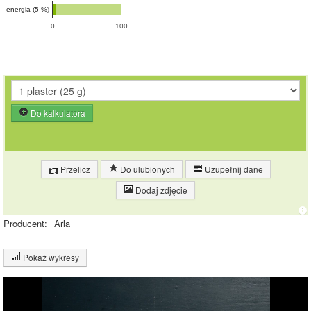
energia (5 %)
0
100
Do kalkulatora
Przelicz
Do ulubionych
Uzupełnij dane
Dodaj zdjęcie
Producent:
Arla
Pokaż wykresy
Wykres składu produktu
Białko (23%)
Tłuszcz (29%)