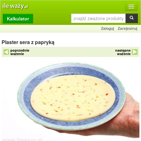
Kalkulator
Produkty
Zaloguj
Zarejestruj
Dziennik
Plaster sera z papryką
Przelicznik
poprzednie
następne
ważenie
ważenie
Porównywarka
Porady
Słownik
O stronie
Kontakt