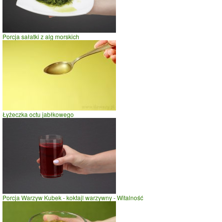
Porcja sałatki z alg morskich
Łyżeczka octu jabłkowego
Porcja Warzyw Kubek - koktajl warzywny - Witalność