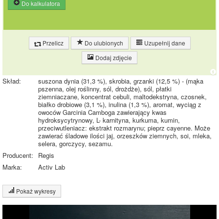
Do kalkulatora
Przelicz
Do ulubionych
Uzupełnij dane
Dodaj zdjęcie
Skład:
suszona dynia (31,3 %), skrobia, grzanki (12,5 %) - (mąka
pszenna, olej roślinny, sól, drożdże), sól, płatki
ziemniaczane, koncentrat cebuli, maltodekstryna, czosnek,
białko drobiowe (3,1 %), inulina (1,3 %), aromat, wyciąg z
owoców Garcinia Camboga zawierający kwas
hydroksycytrynowy, L- karnityna, kurkuma, kumin,
przeciwutleniacz: ekstrakt rozmarynu; pieprz cayenne. Może
zawierać śladowe ilości jaj, orzeszków ziemnych, soi, mleka,
selera, gorczycy, sezamu.
Producent:
Regis
Marka:
Activ Lab
Pokaż wykresy
Wykres składu produktu
Białko (1%)