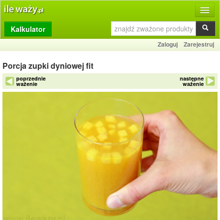
Kalkulator
Produkty
Zaloguj
Zarejestruj
Dziennik
Porcja zupki dyniowej fit
Przelicznik
poprzednie
następne
ważenie
ważenie
Porównywarka
Porady
Słownik
O stronie
Kontakt