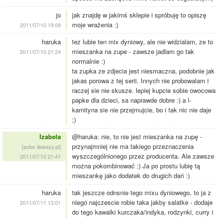
jo
jak znajdę w jakimś sklepie i spróbuję to opiszę
moje wrażenia :)
2011/07/10 19:09
haruka
tez lubie ten mix dyniowy, ale nie widzialam, ze to
mieszanka na zupe - zawsze jadlam go tak
2011/07/10 21:24
normalnie :)
ta zupka ze zdjecia jest niesmaczna, podobnie jak
jakas porowa z tej serii. Innych nie probowalam i
raczej sie nie skusze. lepiej kupcie sobie owocowa
papke dla dzieci, sa naprawde dobre :) a l-
karnityna sie nie przejmujcie, bo i tak nic nie daje
;)
Izabela
@haruka: nie, to nie jest mieszanka na zupę -
przynajmniej nie ma takiego przeznaczenia
[autor ilewazy.pl]
wyszczególnionego przez producenta. Ale zawsze
2011/07/10 21:41
można pokombinować ;) Ja po prostu lubię tą
mieszankę jako dodatek do drugich dań :)
haruka
tak jeszcze odnsnie tego mixu dyniowego, to ja z
niego najczescie robie taka jakby salatke - dodaje
2011/07/11 13:01
do tego kawalki kurczaka/indyka, rodzynki, curry i