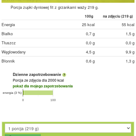
Porcja zupki dyniowej fit z grzankami waży 219 g.
100g
na zdjęciu (
219
g)
Energia
25 kcal
55 kcal
Białko
0,7 g
1,5 g
Tłuszcz
0,0 g
0,0 g
Węglowodany
4,5 g
9,9 g
Błonnik
0,6 g
1,3 g
Dzienne zapotrzebowanie
Porcja ze zdjęcia
dla 2000 kcal
pokaż dla mojego zapotrzebowania
energia (3 %)
0
100