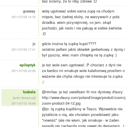
bez ściemy, że to niby zdrowe :D
goaway
wolę ugotować sobie sama zupę na chudym
mięsie, bez żadnej skóry, na warzywach z pola
2011/07/09 14:18
dziadka. wiem przynajmniej, co jem, skąd
pochodzi, jak rosło i nie pakuję w siebie świństw
:D
jo
gdzie można tę zupkę kupić????
ostatnio jadłam jakiś obiadek gerberkowy z dynią i
2011/07/09 17:41
był pyszny, wiec mam chrapkę na tę zupkę :)
epileptyk
ja też wole sam ugotować ;P chociarz z dyni nie
za bardzo mi smakuje wole kalafiorową prosiłem o
2011/07/09 20:26
ważenie ale chyba nikogo nie interesuje ta zupka
;/
Izabela
@nimfaa: ja też uwielbiam fit mix dyniowy d'aucy
http://www.daucy.com/poland/image/produit/zoom/pi
[autor ilewazy.pl]
zoom-product-34-12.jpg
2011/07/10 18:49
@jo: tą zupkę kupiliśmy w Tesco. Wprawdzie nie
pytaliście o nią, ale chciałam przedstawić jako
"nowość" (ale nie wiem, jak smakuje - w żaden
sposób nie zachęciła mnie nawet do degustacji...)