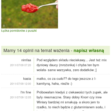
Łyżka pomidorów z puszki
Mamy 14 opinii na temat ważenia -
napisz własną
nimfaa
Pod względem składu nieciekawy... Jest też mix
dyniowy daucy (mrożonka) i chyba ten bym
2011/07/09 07:20
wolała- same warzywka, zero dodatków ;]
kasia
matko, co za cudo?? do tego jeszcze z l-
karnityną, haha, nieźle :)
2011/07/09 12:00
I'm fine
Próbowałam kiedyś z ciekawości tych zupek, ale
były niesmaczne. Stary dobry Knorr czy inne
2011/07/09 12:05
Winiary bardziej mi smakują- a skoro jem to
rzadko, to niech będzie z glutaminianem sodu, i