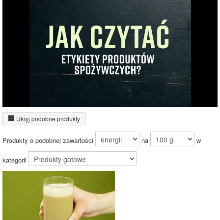
Węglowodany
(5%)
Pozostałe (95%)
94.1%
Wykres źródeł energii produktu
Energia z białek
(13%)
Ukryj podobne produkty
13%
Energia z
węglowodanów
Produkty o podobnej zawartości
na
w
(87%)
kategorii
87%
Czas potrzebny na spalenie porcji ze zdjęcia
dla osoby o
wadze
70
kg -
zobacz dla swojej wagi