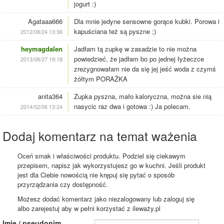
jogurt :)
Agataaa666
Dla mnie jedyne sensowne gorące kubki. Porowa i
kapuściana też są pyszne ;)
2012/08/24 13:36
heymagdalen
Jadłam tą zupkę w zasadzie to nie można
powiedzieć, że jadłam bo po jednej łyżeczce
2013/08/27 19:18
zrezygnowałam nie da się jej jeść woda z czymś
żółtym PORAŻKA
anita364
Zupka pyszna, mało kaloryczna, można sie nią
nasycic raz dwa i gotowa :) Ja polecam.
2014/02/06 13:24
Dodaj komentarz na temat ważenia
Oceń smak i właściwości produktu. Podziel się ciekawym
przepisem, napisz jak wykorzystujesz go w kuchni. Jeśli produkt
jest dla Ciebie nowością nie krępuj się pytać o sposób
przyrządzania czy dostępność.
Możesz dodać komentarz jako niezalogowany lub zaloguj się
albo zarejestuj aby w pełni korzystać z ileważy.pl
Imię / pseudonim